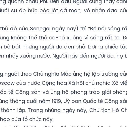
vòng quanh châu Phi. Đến đâu Người cũng thấy cản
dưới sự áp bức bóc lột dã man, vô nhân đạo củ
(thủ đô của Senegal ngày nay) thì “Bể nổi sóng rấ
ũng không thể thả ca-nô xuống vì sóng rất to. Đ
ên bờ bắt những người da đen phải bơi ra chiếc tàu
en nhảy xuống nước. Người này đến người kia, họ b
ng người theo Chủ nghĩa Mác ủng hộ lập trường củ
Moscow của nước Cộng hòa Xã hội chủ nghĩa Xô viế
uốc tế Cộng sản và ủng hộ phong trào giải phón
những tháng cuối năm 1919, Uỷ ban Quốc tế Cộng sả
thành lập. Trong những ngày này, Chủ tịch Hồ Ch
họp của tổ chức này.