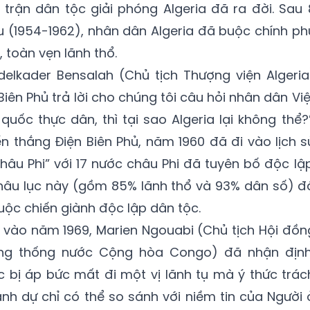
 trận dân tộc giải phóng Algeria đã ra đời. Sau 
ấu (1954-1962), nhân dân Algeria đã buộc chính ph
 toàn vẹn lãnh thổ.
bdelkader Bensalah (Chủ tịch Thượng viện Algeria
iên Phủ trả lời cho chúng tôi câu hỏi nhân dân Việ
uốc thực dân, thì tại sao Algeria lại không thể?”
ến thắng Điện Biên Phủ, năm 1960 đã đi vào lịch s
hâu Phi” với 17 nước châu Phi đã tuyên bố độc lập
châu lục này (gồm 85% lãnh thổ và 93% dân số) đ
uộc chiến giành độc lập dân tộc.
t vào năm 1969, Marien Ngouabi (Chủ tịch Hội đồn
ng thống nước Cộng hòa Congo) đã nhận định
c bị áp bức mất đi một vị lãnh tụ mà ý thức trác
h dự chỉ có thể so sánh với niềm tin của Người 