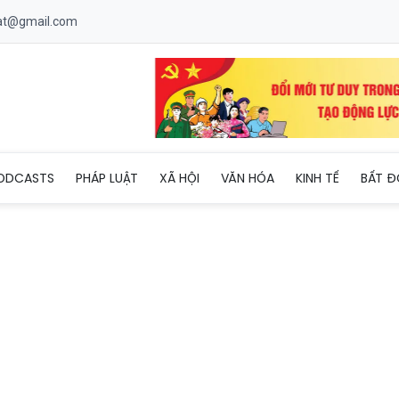
uat@gmail.com
m hứng giúp châu Phi đấu tranh thoát khỏi chế độ thực dân
ODCASTS
PHÁP LUẬT
XÃ HỘI
VĂN HÓA
KINH TẾ
BẤT Đ