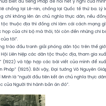
chưa biết đủ tiếng Pháp để nói hết ý nghĩ của mình
ẽ chống lại Lê-nin, chống lại Quốc tế thứ ba. Lý l
ng chí không lên án chủ nghĩa thực dân, nếu đồn
tộc thuộc địa thì đồng chí làm cái cách mạng gì
 họp của chi bộ mà thôi, tôi còn đến những chi b
của tôi”.
g trào đấu tranh giải phóng dân tộc trên thế giới
Hội Liên hiệp các dân tộc thuộc địa, tham gia xuấ
 (1922) và tập hợp các bài viết của mình để xuấ
 Pháp” (1925). Bởi vậy, Đại tướng Võ Nguyên Giá
 Minh là “người đầu tiên kết án chủ nghĩa thực dân
c của Người thi hành bản án đó”.