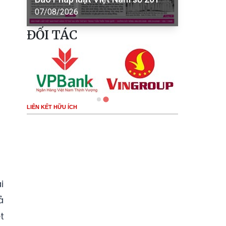
07/08/2026
ĐỐI TÁC
LIÊN KẾT HỮU ÍCH
i
ả
t