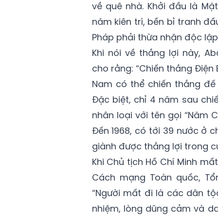
về quê nhà. Khởi đầu là Mặt
năm kiên trì, bền bỉ tranh đ
Pháp phải thừa nhận độc lập,
Khi nói về thắng lợi này, A
cho rằng: “Chiến thắng Điện B
Nam có thể chiến thắng đế q
Đặc biệt, chỉ 4 năm sau chi
nhân loại với tên gọi “Năm C
Đến 1968, có tới 39 nước ở 
giành được thắng lợi trong c
Khi Chủ tịch Hồ Chí Minh mấ
Cách mạng Toàn quốc, Tổ
“Người mất đi là các dân tộ
nhiệm, lòng dũng cảm và dan