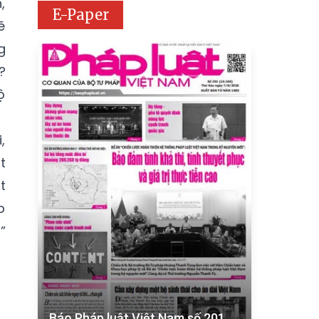
,
E-Paper
ẽ
g
?
ộ
,
t
t
p
”
Báo Pháp luật Việt Nam số 201