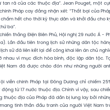
 tan rã của các thuộc địa”. Jean Pouget, một cự
n chinh Pháp cay đắng nhận xét: “Thất bại của Phá
u chấm hết cho thời kỳ thực dân và khởi đầu cho k
thứ ba”.
hiến thắng Điện Biên Phủ, Hội nghị 29 nước Á - Ph
). Lần đầu tiên trong lịch sử những dân tộc hàn
lịch sử đã liên kết lại để công khai lên án chủ nghĩ
 nhau vì mục đích hòa bình, độc lập dân tộc. Tạ
 Việt Nam đã được chào đón như những người an
đội viễn chinh Pháp tại Đông Dương chỉ chiếm 25
 động từ 17 nước thuộc địa. Chính vì vậy, sau chiế
ng thuộc địa của Pháp đã dần bị lung lay bởi nhữn
 mang tinh thần đấu tranh của người Việt Nam tr