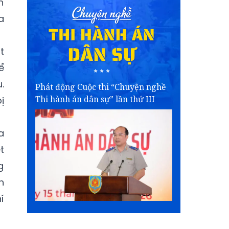
h
a
t
ể
.
Phát động Cuộc thi “Chuyện nghề
Thi hành án dân sự” lần thứ III
ị
a
t
g
n
í