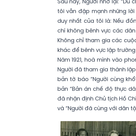
Sau này, Người nhớ lại: “Dù 
tôi vẫn đập mạnh những lời l
duy nhất của tôi là: Nếu đồ
chí không bênh vực các dân 
Không chỉ tham gia các cuộc
khác để bênh vực lập trường 
Năm 1921, hoà mình vào phon
Người đã tham gia thành lập 
bản tờ báo “Người cùng khổ”
bản “Bản án chế độ thực dân
đã nhận định Chủ tịch Hồ Chí
và “Người đã cùng với dân tộ