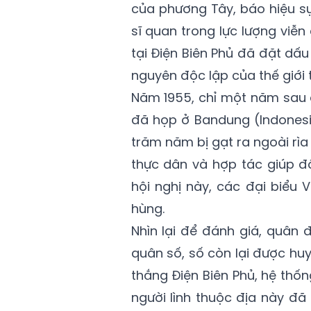
của phương Tây, báo hiệu sự
sĩ quan trong lực lượng viễ
tại Điện Biên Phủ đã đặt dấ
nguyên độc lập của thế giới 
Năm 1955, chỉ một năm sau c
đã họp ở Bandung (Indonesia
trăm năm bị gạt ra ngoài rìa 
thực dân và hợp tác giúp đỡ
hội nghị này, các đại biểu
hùng.
Nhìn lại để đánh giá, quân 
quân số, số còn lại được huy
thắng Điện Biên Phủ, hệ thố
người lình thuộc địa này đã