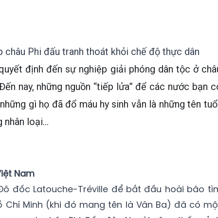
 châu Phi đấu tranh thoát khỏi chế độ thực dân
quyết định đến sự nghiệp giải phóng dân tộc ở châ
 Đến nay, những nguồn “tiếp lửa” để các nước bạn c
 những gì họ đã đổ máu hy sinh vẫn là những tên tuổi
nhân loại...
iệt Nam
 Đô đốc Latouche-Tréville để bắt đầu hoài bão tì
ồ Chí Minh (khi đó mang tên là Văn Ba) đã có mộ