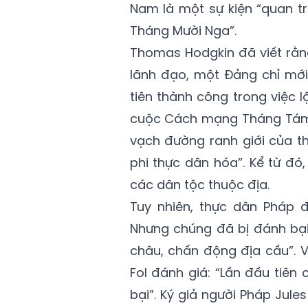
Nam là một sự kiện “quan tr
Tháng Mười Nga”.
Thomas Hodgkin đã viết rằ
lãnh đạo, một Đảng chỉ mớ
tiên thành công trong việc l
cuộc Cách mạng Tháng Tám 
vạch đường ranh giới của t
phi thực dân hóa”. Kể từ đ
các dân tộc thuộc địa.
Tuy nhiên, thực dân Pháp 
Nhưng chúng đã bị đánh bại
châu, chấn động địa cầu”. V
Fol đánh giá: “Lần đầu tiê
bại”. Ký giả người Pháp Jule