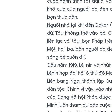
cuộc hành trình rất dài đi 
khổ cực của người da đen 
bọn thực dân.
Người nhớ lại khi đến Dakar 
dữ. Tàu không thể vào bờ. C
liên lạc với tàu, bọn Pháp tr
Một, hai, ba, bốn người da đ
sóng bể cuốn đi”.
Đầu năm 1919, Lê-nin và nhữ
Lênin họp đại hội ở thủ đô 
Liên bang Nga, thành lập Q
dân tộc. Chính vì vậy, vào 
của Đảng Xã hội Pháp được 
Minh luôn tham dự các cuộc 