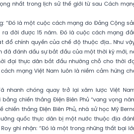
ọng nhất trong lịch sử thế giới từ sau Cách mạn
ng: “Đó là một cuộc cách mạng do Đảng Cộng sả
i ra đời được 15 năm. Đó là cuộc cách mạng đầ
ật đổ chính quyền của chế độ thuộc địa... Như vậy
đã đánh dấu sự bắt đầu của một thời kỳ mới, n
hời đại thực dân bắt đầu nhường chỗ cho thời đạ
ó, cách mạng Việt Nam luôn là niềm cảm hứng ch
đã nhanh chóng quay trở lại xâm lược Việt Nam
 bằng chiến thắng Điện Biên Phủ “vang vọng nă
ề chiến thắng Điện Biên Phủ, nhà sử học Mỹ Bern
n cường quốc thực dân bị một nước thuộc địa đán
s Roy ghi nhận: “Đó là một trong những thất bại lớ