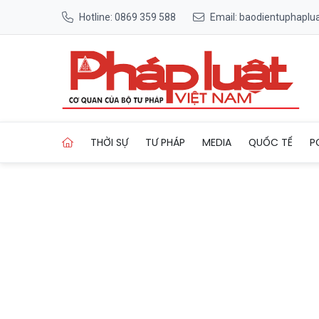
Hotline: 0869 359 588
Email: baodientuphapl
Trang chủ Người là nguồn cả
THỜI SỰ
TƯ PHÁP
MEDIA
QUỐC TẾ
P