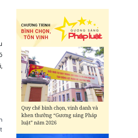
u
ó
,
Quy chế bình chọn, vinh danh và
khen thưởng “Gương sáng Pháp
m
luật” năm 2026
t