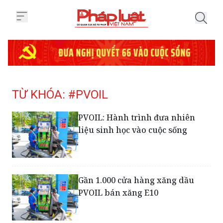
Trang chủ Tag
TỪ KHÓA: #PVOIL
PVOIL: Hành trình đưa nhiên
liệu sinh học vào cuộc sống
Gần 1.000 cửa hàng xăng dầu
PVOIL bán xăng E10