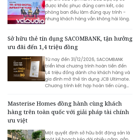
được khắc phục đúng cam kết, các
phòng ban đều làm đúng quy trình -
nhưng khách hàng vẫn không hài lòng.
Sở hữu thẻ tín dụng SACOMBANK, tận hưởng
ưu đãi đến 1,4 triệu đồng
Từ nay đến 31/12/2026, SACOMBANK
triển khai chương trình hoàn tiền đến
1,4 triệu đồng dành cho khách hàng và
gia đình mở thẻ tín dụng JCB Ultimate.
Chương trình kết hợp hoàn tiền cùng
loạt ưu đãi mua sắm, ẩm thực, du lịch,
mang đến nhiều giá trị ngay từ những
Masterise Homes đồng hành cùng khách
giao dịch đầu tiên.
hàng trên toàn quốc với giải pháp tài chính
ưu việt
Một quyết định sở hữu bất động sản là
một kế hoạch kéo dài nhiều năm, gắn