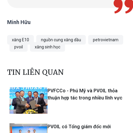
Minh Hữu
xăng E10
nguồn cung xăng dầu
petrovietnam
pvoil
xăng sinh học
TIN LIÊN QUAN
PVFCCo - Phú Mỹ và PVOIL thỏa
thuận hợp tác trong nhiều lĩnh vực
PVOIL có Tổng giám đốc mới