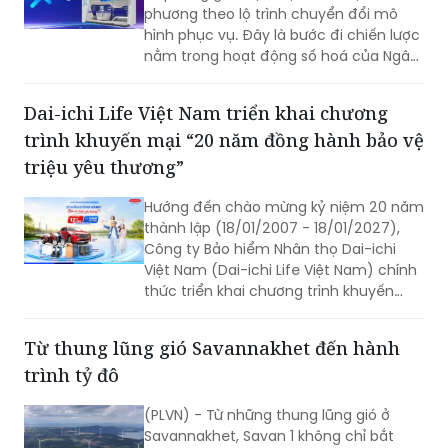
phương theo lộ trình chuyển đổi mô
hình phục vụ. Đây là bước đi chiến lược
nằm trong hoạt động số hoá của Ngân
hàng và đẩy mạnh hệ thống giao dịch
tự động X-Digi “Ngân hàng không ngủ”
Dai-ichi Life Việt Nam triển khai chương
tại hơn 100 điểm giao dịch được triển
trình khuyến mại “20 năm đồng hành bảo vệ
khai trong thời gian qua.
triệu yêu thương”
Hướng đến chào mừng kỷ niệm 20 năm
thành lập (18/01/2007 - 18/01/2027),
Công ty Bảo hiểm Nhân thọ Dai-ichi
Việt Nam (Dai-ichi Life Việt Nam) chính
thức triển khai chương trình khuyến
mại quay số may mắn “20 NĂM ĐỒNG
HÀNH BẢO VỆ TRIỆU YÊU THƯƠNG”.
Từ thung lũng gió Savannakhet đến hành
trình tỷ đô
(PLVN) - Từ những thung lũng gió ở
Savannakhet, Savan 1 không chỉ bắt