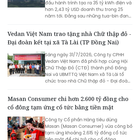
đầu hành trình tạo ra 35 tỷ kWh điện và
hơn 2,43 tỷ USD doanh thu trong 25
năm tới. Đằng sau những tua-bin đang
quay trên vùng đất Trung Lào là câu
chuyện về một tài sản hạ tầng xuyên
Vedan Việt Nam trao tặng nhà Chữ thập đỏ -
biên giới và mở ra chặng đường mới
Đại đoàn kết tại xã Tà Lài (TP Đồng Nai)
trong chiến lược năng lượng dài hạn
của T&T Group.
Sáng ngày 31/7/2026, Công ty CPHH
Vedan Việt Nam đã phối hợp cùng Hội
Chữ Thập Đỏ (CTĐ) thành phố Đồng
Nai và UBMTTQ Việt Nam xã Tà Lài tổ
chức trao nhà Chữ thập đỏ - Đại đoàn
kết cho gia đình ông Trần Văn Ân (sinh
năm 1960) ngụ tại ấp 6, xã Tà Lài, thành
Masan Consumer chi hơn 2.600 tỷ đồng cho
phố Đồng Nai.
cổ đông tạm ứng cổ tức bằng tiền mặt
Công ty Cổ phần Hàng tiêu dùng
Masan (Masan Consumer) vừa công bố
tạm ứng khoảng 2.615 tỷ đồng cổ tức
tiền mặt để chi trả cho cổ đông.