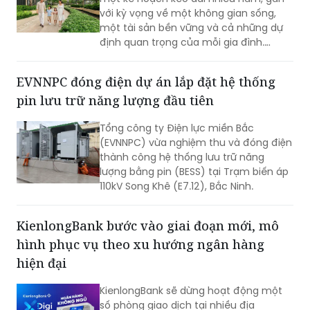
với kỳ vọng về một không gian sống,
một tài sản bền vững và cả những dự
định quan trọng của mỗi gia đình.
Chính vì vậy, cùng với chất lượng sản
phẩm, khách hàng ngày càng kỳ vọng
EVNNPC đóng điện dự án lắp đặt hệ thống
nhiều hơn vào khả năng đồng hành
pin lưu trữ năng lượng đầu tiên
của nhà phát triển trong suốt hành
trình an cư.
Tổng công ty Điện lực miền Bắc
(EVNNPC) vừa nghiệm thu và đóng điện
thành công hệ thống lưu trữ năng
lượng bằng pin (BESS) tại Trạm biến áp
110kV Song Khê (E7.12), Bắc Ninh.
KienlongBank bước vào giai đoạn mới, mô
hình phục vụ theo xu hướng ngân hàng
hiện đại
KienlongBank sẽ dừng hoạt động một
số phòng giao dịch tại nhiều địa