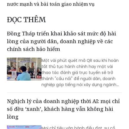
nước mạnh và bài toán giao nhiệm vụ
ĐỌC THÊM
Đồng Tháp triển khai khảo sát mức độ hài
lòng của người dân, doanh nghiệp về các
chính sách bảo hiểm
Một vài phút quét mã QR sau khi hoàn
tất thủ tục hành chính hay một vài
thao tác đánh giá trực tuyến sẽ trở
thành "cầu nối" để người dân, doanh
nghiệp góp tiếng nói xây dựng ngành
Bảo hiểm xã hội (BHXH) ngày càng
chuyên nghiệp, hiện đại và phục vụ tốt
Nghịch lý của doanh nghiệp thời AI: mọi chỉ
hơn.
số đều ‘xanh’, khách hàng vẫn không hài
lòng
Mọi chỉ tiêu vận hành đều đạt, sự cố