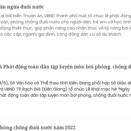
găn ngừa đuối nước
tại bãi biển Thuận An, UBND thành phố Huế tổ chức lễ phát độn
 toàn, phòng chống đuối nước cho người dân, trẻ em và học sinh
 động thiết thực, góp phần nâng cao nhận thức về kỹ năng bơi l
o các cấp, ngành, gia đình, cộng đồng dân cư và du khách.
à Phát động toàn dân tập luyện môn bơi phòng, chống 
/6), Sở Văn hóa và Thể thao tỉnh Kiên Giang phối hợp Sở Giáo d
và UBND TP Rạch Giá (Kiên Giang) tổ chức Lễ khai mạc hè “Ngày
Phát động toàn dân tập luyện môn bơi phòng, chống đuối nước
phòng chống đuối nước năm 2022