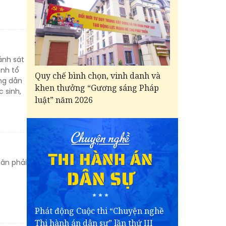
ảnh sát
inh tổ
Quy chế bình chọn, vinh danh và
ng dẫn
khen thưởng “Gương sáng Pháp
 sinh,
luật” năm 2026
dân phải
Phát động Cuộc thi “Chuyện nghề
Thi hành án dân sự” lần thứ III