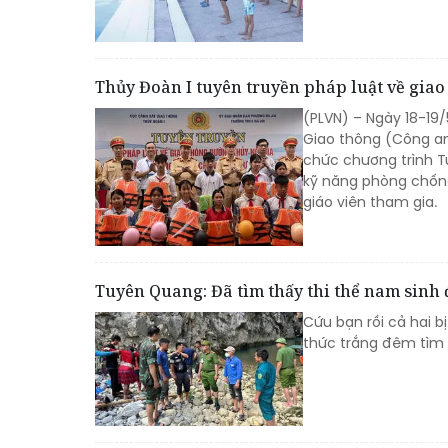
Thủy Đoàn I tuyên truyền pháp luật về gia
(PLVN) – Ngày 18-19
Giao thông (Công an
chức chương trình T
kỹ năng phòng chống
giáo viên tham gia.
Tuyên Quang: Đã tìm thấy thi thể nam sinh
Cứu bạn rồi cả hai 
thức trắng đêm tìm 