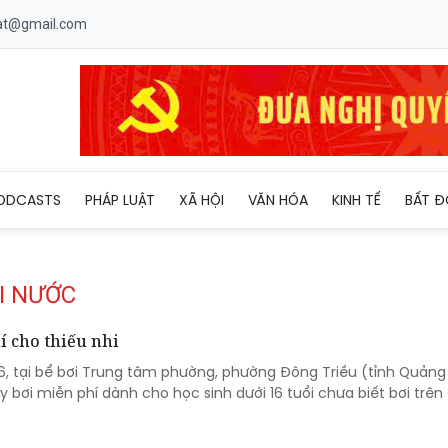
uat@gmail.com
ODCASTS
PHÁP LUẬT
XÃ HỘI
VĂN HÓA
KINH TẾ
BẤT Đ
I NƯỚC
í cho thiếu nhi
/6, tại bể bơi Trung tâm phường, phường Đông Triều (tỉnh Quảng
y bơi miễn phí dành cho học sinh dưới 16 tuổi chưa biết bơi trên