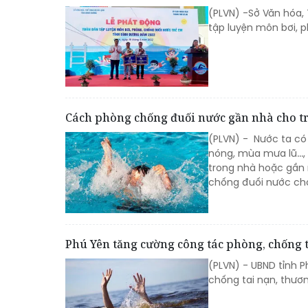
(PLVN) -Sở Văn hóa, 
tập luyện môn bơi, 
Cách phòng chống đuối nước gần nhà cho t
(PLVN) - Nước ta có 
nóng, mùa mưa lũ...,
trong nhà hoặc gần 
chống đuối nước cho
Phú Yên tăng cường công tác phòng, chống t
(PLVN) - UBND tỉnh 
chống tai nạn, thươn