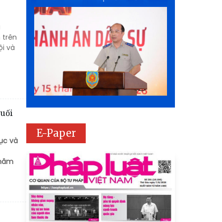
g
 trên
ội và
đuối
E-Paper
ục và
 năm