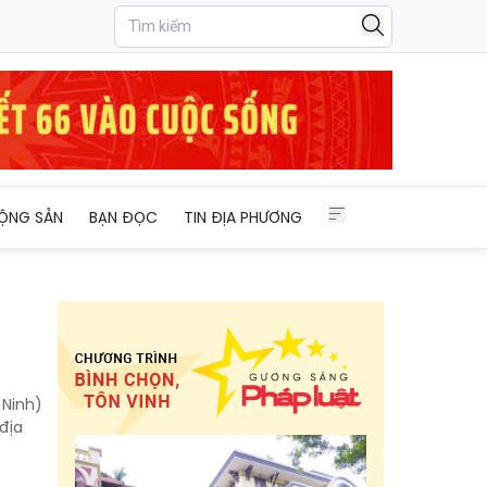
ỘNG SẢN
BẠN ĐỌC
TIN ĐỊA PHƯƠNG
 Ninh)
 địa