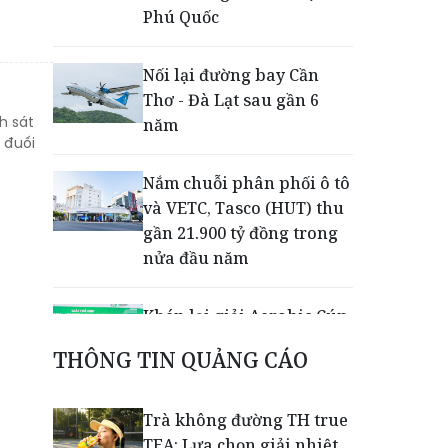
Phú Quốc
Nối lại đường bay Cần
Thơ - Đà Lạt sau gần 6
h sát
năm
 đuối
Nắm chuỗi phân phối ô tô
và VETC, Tasco (HUT) thu
gần 21.900 tỷ đồng trong
nửa đầu năm
Khép lại giải Aerobic Cúp
Nestlé MILO 2026: Sân
THÔNG TIN QUẢNG CÁO
chơi học đường giúp học
sinh rèn kỹ năng sống
qua từng bước nhảy
Trà không đường TH true
TEA: Lựa chọn giải nhiệt