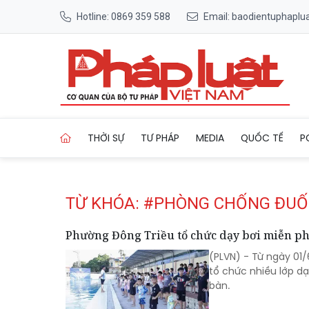
Hotline: 0869 359 588
Email: baodientuphapl
Trang chủ Tag
THỜI SỰ
TƯ PHÁP
MEDIA
QUỐC TẾ
P
TỪ KHÓA: #PHÒNG CHỐNG ĐUỐ
Phường Đông Triều tổ chức dạy bơi miễn ph
(PLVN) - Từ ngày 01
tổ chức nhiều lớp dạ
bàn.