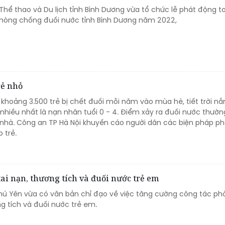
Thể thao và Du lịch tỉnh Bình Dương vừa tổ chức lễ phát động 
phòng chống đuối nước tỉnh Bình Dương năm 2022,
rẻ nhỏ
khoảng 3.500 trẻ bị chết đuối mỗi năm vào mùa hè, tiết trời nắ
 nhiều nhất là nạn nhân tuổi 0 - 4. Điểm xảy ra đuối nước thườ
nhà. Công an TP Hà Nội khuyến cáo người dân các biện pháp ph
 trẻ.
ai nạn, thương tích và đuối nước trẻ em
Phú Yên vừa có văn bản chỉ đạo về việc tăng cường công tác ph
g tích và đuối nước trẻ em.