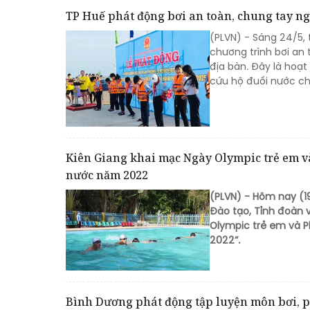
TP Huế phát động bơi an toàn, chung tay n
(PLVN) - Sáng 24/5, 
chương trình bơi an
địa bàn. Đây là hoạt
cứu hộ đuối nước ch
Kiên Giang khai mạc Ngày Olympic trẻ em v
nước năm 2022
(PLVN) - Hôm nay (19
Đào tạo, Tỉnh đoàn 
Olympic trẻ em và 
2022”.
Bình Dương phát động tập luyện môn bơi, 