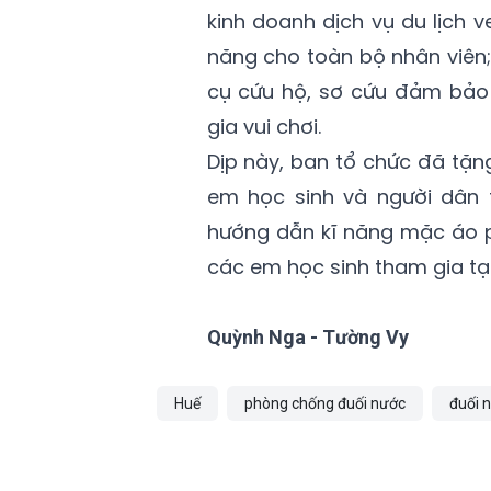
kinh doanh dịch vụ du lịch v
năng cho toàn bộ nhân viên;
cụ cứu hộ, sơ cứu đảm bảo 
gia vui chơi.
Dịp này, ban tổ chức đã tặn
em học sinh và người dân 
hướng dẫn kĩ năng mặc áo p
các em học sinh tham gia tại 
Quỳnh Nga - Tường Vy
Huế
phòng chống đuối nước
đuối 