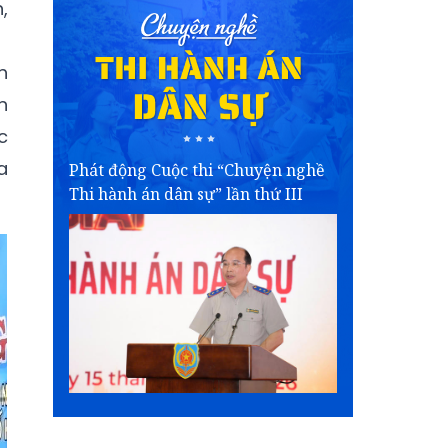
,
h
n
c
a
Phát động Cuộc thi “Chuyện nghề
Thi hành án dân sự” lần thứ III