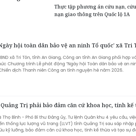
Thực tập phương án cứu nạn, cứu
nạn giao thông trên Quốc lộ 1A
'Ngày hội toàn dân bảo vệ an ninh Tổ quốc' xã Tri
UBND xã Tri Tôn, tỉnh An Giang, Công an tỉnh An Giang phối hợp v
chức Chương trình Lễ phát động “Ngày hội Toàn dân bảo vệ an ni
 Chiến dịch Thanh niên Công an tình nguyện hè năm 2026.
Quảng Trị phải bảo đảm căn cứ khoa học, tính kế
 Thọ Bình - Phó Bí thư Đảng ủy, Tư lệnh Quân khu 4 yêu cầu, việ
ền thống lực lượng vũ trang (LLVT) tỉnh Quảng Trị sau sáp nhập 
u kỹ lưỡng, bảo đảm căn cứ khoa học, tính kế thừa và tạo sự 