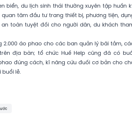
en biển, du lịch sinh thái thường xuyên tập huấn k
 quan tâm đầu tư trang thiết bị, phương tiện, dụn
an toàn tuyệt đối cho người dân, du khách tha
g 2.000 áo phao cho các ban quản lý bãi tắm, cá
trên địa bàn; tổ chức Huế Help cũng đã có buổ
hao đúng cách, kĩ năng cứu đuối cơ bản cho ch
buổi lễ.
nước