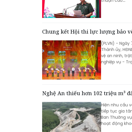
thuận cao...
Chung kết Hội thi lực lượng bảo vệ
(PLVN) - Ngày 
Thành ủy, HĐND
vệ an ninh, tr
nghiệp vụ - Tr
Nghệ An thiếu hơn 102 triệu m³ đấ
Hiện nhu cầu v
tiếp tục gia tă
Ban Thường vụ 
hoạt động khoá