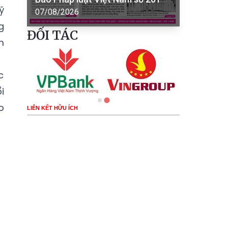
ỹ
07/08/2026
g
ĐỐI TÁC
m
c
i
o
LIÊN KẾT HỮU ÍCH