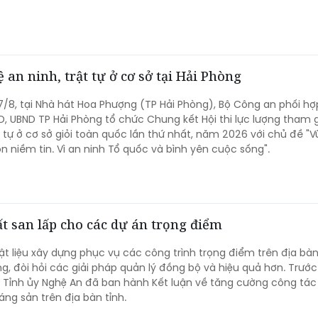
 an ninh, trật tự ở cơ sở tại Hải Phòng
7/8, tại Nhà hát Hoa Phượng (TP Hải Phòng), Bộ Công an phối hợ
, UBND TP Hải Phòng tổ chức Chung kết Hội thi lực lượng tham 
ật tự ở cơ sở giỏi toàn quốc lần thứ nhất, năm 2026 với chủ đề "
ọn niềm tin. Vì an ninh Tổ quốc và bình yên cuộc sống".
t san lấp cho các dự án trọng điểm
ật liệu xây dựng phục vụ các công trình trọng điểm trên địa bàn
ng, đòi hỏi các giải pháp quản lý đồng bộ và hiệu quả hơn. Trước
Tỉnh ủy Nghệ An đã ban hành Kết luận về tăng cường công tác
ng sản trên địa bàn tỉnh.