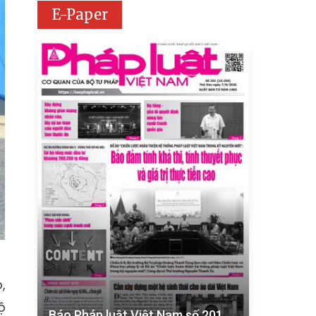
E-Paper
,
ộ
Báo Pháp luật Việt Nam số 201