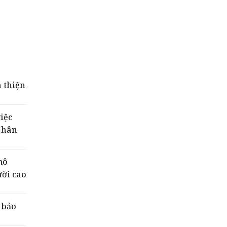
 thiện
iệc
 Nhân
mô
ười cao
 bảo