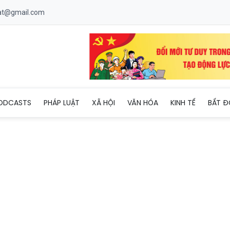
uat@gmail.com
 bơi an toàn, chung tay ngăn ngừa đuối nước
ODCASTS
PHÁP LUẬT
XÃ HỘI
VĂN HÓA
KINH TẾ
BẤT Đ