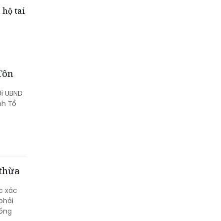
 hộ tai
 Tôn
ới UBND
nh Tổ
 thừa
c xác
phải
đồng