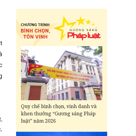
t
à
c
g
Quy chế bình chọn, vinh danh và
khen thưởng “Gương sáng Pháp
,
luật” năm 2026
,