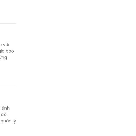
p với
gia bảo
Vững
 tỉnh
 đó,
 quản lý