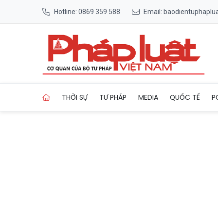
Hotline: 0869 359 588
Email: baodientuphapl
Trang chủ TP Huế phát động
THỜI SỰ
TƯ PHÁP
MEDIA
QUỐC TẾ
P