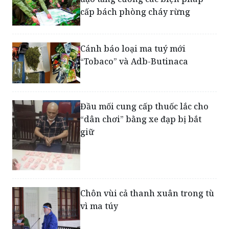
Bản tin sáng 24/05: Thủ tướng chỉ
đạo tăng cường các biện pháp
cấp bách phòng cháy rừng
Cánh báo loại ma tuý mới
“Tobaco” và Adb-Butinaca
Đầu mối cung cấp thuốc lắc cho
“dân chơi” bằng xe đạp bị bắt
giữ
Chôn vùi cả thanh xuân trong tù