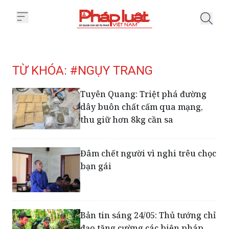
Trang chủ Tag
TỪ KHÓA: #NGỤY TRANG
Tuyên Quang: Triệt phá đường
dây buôn chất cấm qua mạng,
thu giữ hơn 8kg cần sa
Đâm chết người vì nghi trêu chọc
bạn gái