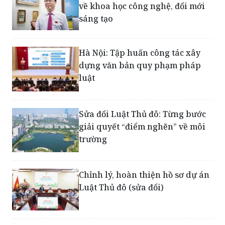
Đưa Thủ đô ‘đi trước, mở đường’
về khoa học công nghệ, đổi mới
sáng tạo
Hà Nội: Tập huấn công tác xây
dựng văn bản quy phạm pháp
luật
Sửa đổi Luật Thủ đô: Từng bước
giải quyết “điểm nghẽn” về môi
trường
Chỉnh lý, hoàn thiện hồ sơ dự án
Luật Thủ đô (sửa đổi)