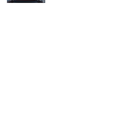
Rà soát, bổ sung các chính sách
đặc thù, vượt trội để tạo sự phát
triển bứt phá cho Thủ đô