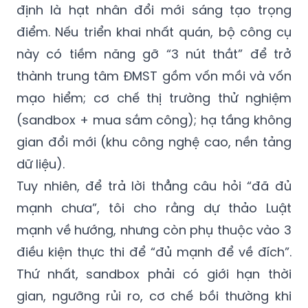
định là hạt nhân đổi mới sáng tạo trọng
điểm. Nếu triển khai nhất quán, bộ công cụ
này có tiềm năng gỡ “3 nút thắt” để trở
thành trung tâm ĐMST gồm vốn mồi và vốn
mạo hiểm; cơ chế thị trường thử nghiệm
(sandbox + mua sắm công); hạ tầng không
gian đổi mới (khu công nghệ cao, nền tảng
dữ liệu).
Tuy nhiên, để trả lời thẳng câu hỏi “đã đủ
mạnh chưa”, tôi cho rằng dự thảo Luật
mạnh về hướng, nhưng còn phụ thuộc vào 3
điều kiện thực thi để “đủ mạnh để về đích”.
Thứ nhất, sandbox phải có giới hạn thời
gian, ngưỡng rủi ro, cơ chế bồi thường khi