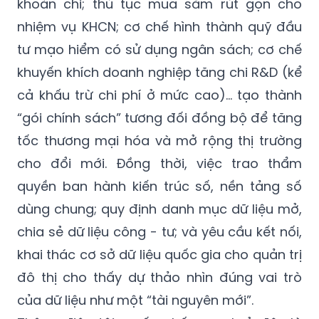
khoán chi; thủ tục mua sắm rút gọn cho
nhiệm vụ KHCN; cơ chế hình thành quỹ đầu
tư mạo hiểm có sử dụng ngân sách; cơ chế
khuyến khích doanh nghiệp tăng chi R&D (kể
cả khấu trừ chi phí ở mức cao)… tạo thành
“gói chính sách” tương đối đồng bộ để tăng
tốc thương mại hóa và mở rộng thị trường
cho đổi mới. Đồng thời, việc trao thẩm
quyền ban hành kiến trúc số, nền tảng số
dùng chung; quy định danh mục dữ liệu mở,
chia sẻ dữ liệu công - tư; và yêu cầu kết nối,
khai thác cơ sở dữ liệu quốc gia cho quản trị
đô thị cho thấy dự thảo nhìn đúng vai trò
của dữ liệu như một “tài nguyên mới”.