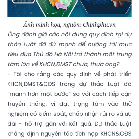
Ảnh minh họa, nguồn: Chinhphu.vn
Ông đánh giá các nội dung quy định tại dự
thảo Luật đã đủ mạnh để hướng tới mục
tiêu đưa Thủ đô Hà Nội trở thành một trung
tâm lớn về KHCN,ĐMST chưa, thưa ông?
- Tôi cho rằng các quy định về phát triển
KHCN,ĐMST&CĐS trong dự thảo Luật đã
“mạnh hơn một bước” so với cách tiếp cận
truyền thống, vì đặt trọng tâm vào thử
nghiệm có kiểm soát, chấp nhận rủi ro và ưu
đãi - hỗ trợ gắn với kết quả. Dự thảo Luật
khẳng định nguyên tắc tích hợp KHCN&CĐS