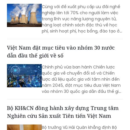
Cùng với đề xuất phụ cấp ưu đãi nghề
nghiệp lên tới 70% cho người làm việc
trong lĩnh vực năng lượng nguyên tử,
hàng loạt chính sách đặc thù về học
phí, sinh hoạt phí, học bổng, đào tạo ở
nước ngoài và hỗ trợ nghiên cứu đang
được triển khai.
Việt Nam đặt mục tiêu vào nhóm 30 nước
dẫn đầu thế giới về số
Chính phủ vừa ban hành Chiến lược
quốc gia về chuyển đổi số và Chiến
lược dữ liệu quốc gia với tầm nhìn đến
năm 2045, đặt mục tiêu đưa Việt Nam
vào nhóm 30 quốc gia dẫn đầu thế giới
về chính phủ số, quản trị dữ liệu và phát
triển trí tuệ nhân tạo (AI).
Bộ KH&CN đồng hành xây dựng Trung tâm
Nghiên cứu Sản xuất Tiên tiến Việt Nam
Bộ trưởng Vũ Hải Quân khẳng định Bộ