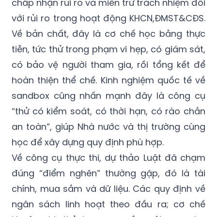
chấp nhận rủi ro và miễn trừ trách nhiệm đối
với rủi ro trong hoạt động KHCN,ĐMST&CĐS.
Về bản chất, đây là cơ chế học bằng thực
tiễn, tức thử trong phạm vi hẹp, có giám sát,
có bảo vệ người tham gia, rồi tổng kết để
hoàn thiện thể chế. Kinh nghiệm quốc tế về
sandbox cũng nhấn mạnh đây là công cụ
“thử có kiểm soát, có thời hạn, có rào chắn
an toàn”, giúp Nhà nước và thị trường cùng
học để xây dựng quy định phù hợp.
Về công cụ thực thi, dự thảo Luật đã chạm
đúng “điểm nghẽn” thường gặp, đó là tài
chính, mua sắm và dữ liệu. Các quy định về
ngân sách linh hoạt theo đầu ra; cơ chế