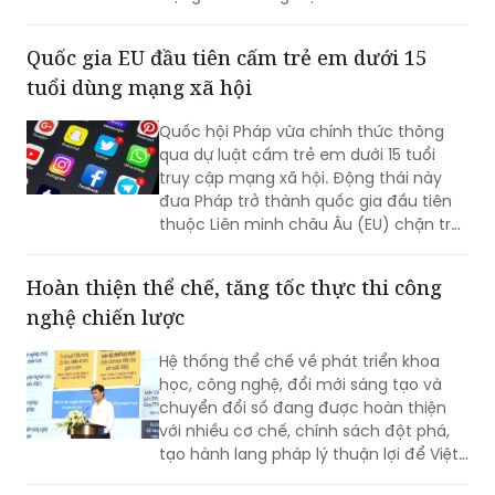
Quốc gia EU đầu tiên cấm trẻ em dưới 15
tuổi dùng mạng xã hội
Quốc hội Pháp vừa chính thức thông
qua dự luật cấm trẻ em dưới 15 tuổi
truy cập mạng xã hội. Động thái này
đưa Pháp trở thành quốc gia đầu tiên
thuộc Liên minh châu Âu (EU) chặn trẻ
em khỏi các ứng dụng như TikTok. Tổng
thống Emmanuel Macron coi đây là cải
Hoàn thiện thể chế, tăng tốc thực thi công
cách trọng tâm trong nhiệm kỳ cuối và
nghệ chiến lược
cam kết sẽ thực thi quy định này ngay
từ tháng 9 tới.
Hệ thống thể chế về phát triển khoa
học, công nghệ, đổi mới sáng tạo và
chuyển đổi số đang được hoàn thiện
với nhiều cơ chế, chính sách đột phá,
tạo hành lang pháp lý thuận lợi để Việt
Nam từng bước làm chủ công nghệ lõi,