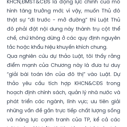
KHCN,ĐMST&CĐS là động lực chính của mô
hình tăng trưởng mới; vì vậy, muốn Thủ đô
thật sự “đi trước - mở đường” thì Luật Thủ
đô phải đặt nội dung này thành trụ cột thể
chế, chứ không dừng ở các quy định nguyên
tắc hoặc khẩu hiệu khuyến khích chung.
Qua nghiên cứu dự thảo Luật, tôi thấy rằng
điểm mạnh của Chương này là đưa tư duy
“giải bài toán lớn của đô thị” vào Luật. Dự
thảo yêu cầu tích hợp KHCN&CĐS trong
hoạch định chính sách, quản lý nhà nước và
phát triển các ngành, lĩnh vực; ưu tiên giải
những vấn đề gắn trực tiếp chất lượng sống
và năng lực cạnh tranh của TP, kể cả các