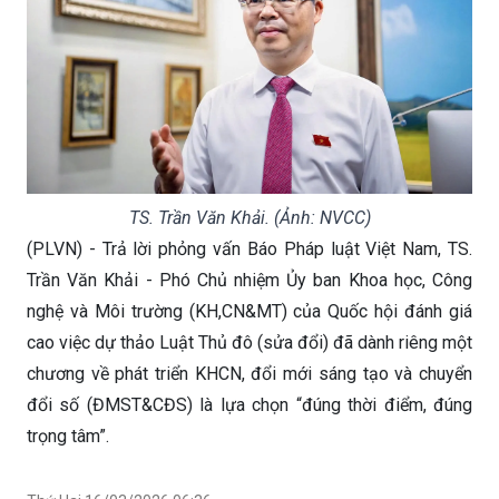
TS. Trần Văn Khải. (Ảnh: NVCC)
(PLVN) - Trả lời phỏng vấn Báo Pháp luật Việt Nam, TS.
Trần Văn Khải - Phó Chủ nhiệm Ủy ban Khoa học, Công
nghệ và Môi trường (KH,CN&MT) của Quốc hội đánh giá
cao việc dự thảo Luật Thủ đô (sửa đổi) đã dành riêng một
chương về phát triển KHCN, đổi mới sáng tạo và chuyển
đổi số (ĐMST&CĐS) là lựa chọn “đúng thời điểm, đúng
trọng tâm”.