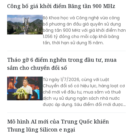
công nghệ chiến lược.
Công bố giá khởi điểm Băng tần 900 MHz
Bộ Khoa học và Công nghệ vừa công
bố phương án đấu giá quyền sử dụng
băng tần 900 MHz với giá khởi điểm hơn
1.056 tỷ đồng cho mỗi cặp khối băng
tần, thời hạn sử dụng 15 năm.
Tháo gỡ 6 điểm nghẽn trong đầu tư, mua
sắm cho chuyển đổi số
Từ ngày 1/7/2026, cùng với Luật
Chuyển đổi số có hiệu lực, hàng loạt cơ
chế mới về đầu tư, mua sắm và thuê
dịch vụ sử dụng ngân sách nhà nước
được áp dụng. Sáu điểm đổi mới được
kỳ vọng sẽ tháo gỡ các nút thắt về cơ
chế, đẩy nhanh triển khai các nền tảng
Mô hình AI mới của Trung Quốc khiến
số và cơ sở dữ liệu quốc gia.
Thung lũng Silicon e ngại