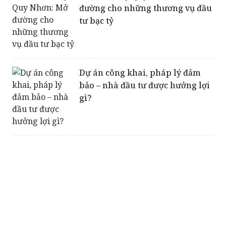
Dự án công khai, pháp lý đảm
bảo – nhà đầu tư được hưởng lợi
gì?
Đẳng cấp sống mới tại FLC Lux
City Quy Nhơn
Đổ xô “gom hàng” tại lễ ra mắt
FLC Lux City Quy Nhơn