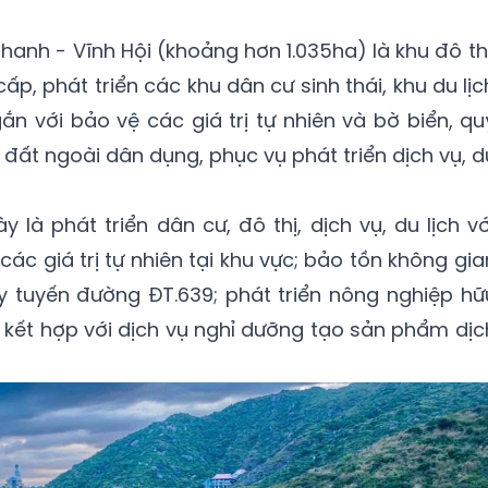
Thanh - Vĩnh Hội (khoảng hơn 1.035ha) là khu đô thị
ấp, phát triển các khu dân cư sinh thái, khu du lịc
ắn với bảo vệ các giá trị tự nhiên và bờ biển, qu
 đất ngoài dân dụng, phục vụ phát triển dịch vụ, d
 là phát triển dân cư, đô thị, dịch vụ, du lịch vớ
ác giá trị tự nhiên tại khu vực; bảo tồn không gia
 tuyến đường ĐT.639; phát triển nông nghiệp hữ
n kết hợp với dịch vụ nghỉ dưỡng tạo sản phẩm dịc