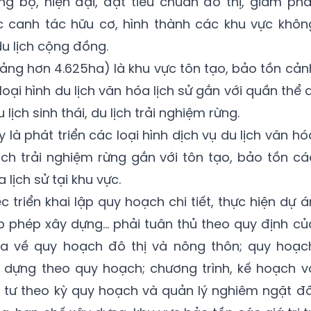
ồng bộ,
hiện
đại, đạt tiêu chuẩn đô thị, giảm phá
c canh tác hữu cơ, hình thành các khu vực khôn
du lịch cộng đồng.
hoảng
hơn 4.625ha
) là khu vực tôn tạo, bảo tồn cản
loại hình du lịch văn hóa lịch sử gắn với quần thể d
 lịch sinh thái, du lịch trải nghiệm rừng.
 là phát triển các loại hình
dịch vụ du lịch
văn hó
u lịch trải nghiệm rừng gắn với tôn tạo, bảo tồn cá
a lịch sử tại khu vực.
c triển khai lập quy hoạch chi tiết, thực
hiện
dự á
p phép xây dựng… phải tuân thủ theo quy định củ
ia về quy hoạch đô thị và nông thôn; quy hoạc
y dựng theo quy hoạch; chương trình, kế hoạch v
 tư theo kỳ quy hoạch và quản lý nghiêm ngặt đố