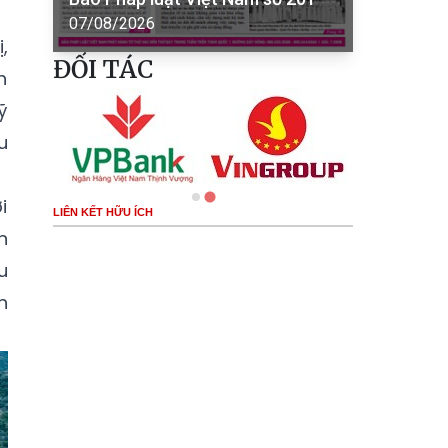
07/08/2026
,
ĐỐI TÁC
h
ỹ
u
i
LIÊN KẾT HỮU ÍCH
n
u
h