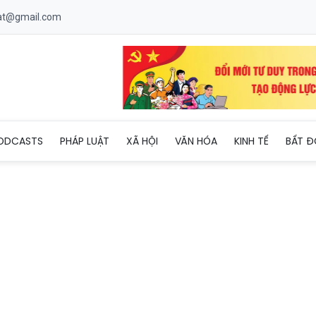
uat@gmail.com
 phát triển xã ven biển hơn 100km2
ODCASTS
PHÁP LUẬT
XÃ HỘI
VĂN HÓA
KINH TẾ
BẤT Đ