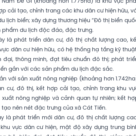
ển Nam Đề Gi (khoảng hơn 1.775ha) là khu vực phá
hợp cải tạo, chỉnh trang các khu dân cư hiện hữu, vớ
u lịch biển; xây dựng thương hiệu “Đô thị biển quố
ản phẩm du lịch độc đáo, đặc trưng.
y là phát triển dân cư, đô thị chất lượng cao, kế
 vực dân cư hiện hữu, có hệ thống hạ tầng kỹ thuật
 đại, thông minh, đạt tiêu chuẩn đô thị; phát triể
biển gắn với các sản phẩm du lịch đặc sắc.
 gắn với sản xuất nông nghiệp (khoảng hơn 1.742ha
n cư, đô thị, kết hợp cải tạo, chỉnh trang khu vự
 xuất nông nghiệp và cảnh quan tự nhiên; kết hợ
g tạo nên nét đặc trưng của xã Cát Tiến.
y là phát triển mới dân cư, đô thị chất lượng cao
g khu vực dân cư
hiện
, mật độ xây dựng trung bìn