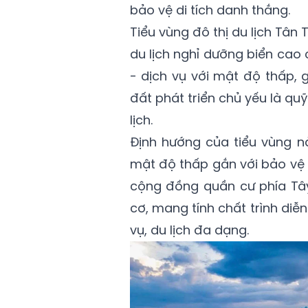
bảo vệ di tích danh thắng.
Tiểu vùng đô thị du lịch Tân 
du lịch nghỉ dưỡng biển cao c
- dịch vụ với mật độ thấp, g
đất phát triển chủ yếu là quỹ
lịch.
Định hướng của tiểu vùng này
mật độ thấp gắn với bảo vệ c
cộng đồng quần cư phía Tây
cơ, mang tính chất trình diễ
vụ, du lịch đa dạng.