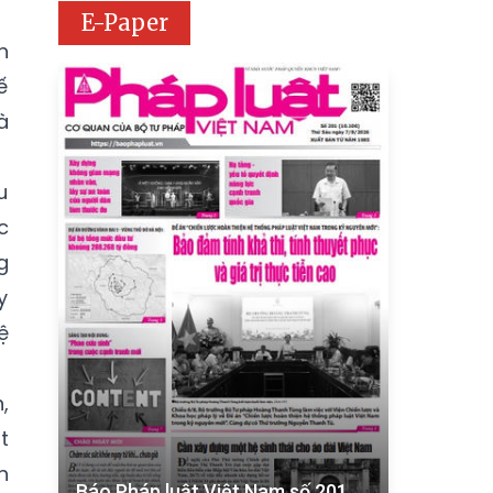
E-Paper
h
ế
à
u
c
g
y
ệ
,
t
h
Báo Pháp luật Việt Nam số 201