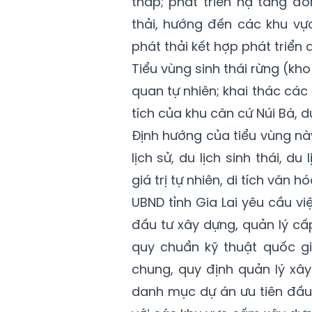
thấp; phát triển hạ tầng đ
thải, hướng đến các khu vự
phát thải kết hợp phát triển 
Tiểu vùng sinh thái rừng (k
quan tự nhiên; khai thác các 
tích của khu căn cứ Núi Bà, du
Định hướng của tiểu vùng này
lịch sử, du lịch sinh thái, d
giá trị tự nhiên, di tích văn hó
UBND tỉnh Gia Lai yêu cầu việ
đầu tư xây dựng, quản lý cấ
quy chuẩn kỹ thuật quốc g
chung, quy định quản lý xâ
danh mục dự án ưu tiên đầu