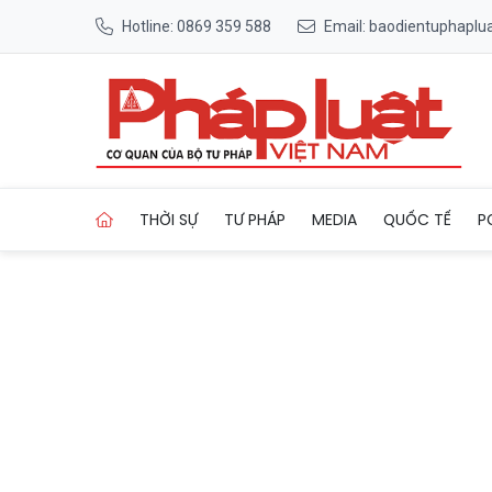
Hotline: 0869 359 588
Email: baodientuphapl
Trang chủ Gia Lai quy hoạch
THỜI SỰ
TƯ PHÁP
MEDIA
QUỐC TẾ
P