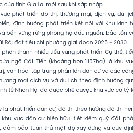
 của tỉnh Gia Lai mới sau khi sáp nhập.
vực phát triển đô thị, thương mại, dịch vụ, du lịc
 biển; định hướng phát triển kết nối với Khu kinh t
h và bền vững rừng phòng hộ đầu nguồn; bảo tồn v
i Bà; đạt tiêu chí phường giai đoạn 2025 - 2030.
phân thành nhiều tiểu vùng phát triển. Cụ thể, tiể
cửa ngõ Cát Tiến (khoảng hơn
1.157ha
) là khu vự
trị, văn hóa; tập trung phần lớn dân cư và các côn
 thương mại dịch vụ và du lịch theo định hướng qu
nh tế Nhơn Hội đã được phê duyệt; khu vực có tỷ l
là phát triển dân cư, đô thị theo hướng đô thị nén
g khu vực dân cư hiện hữu, tiết kiệm quỹ đất phá
ịch, đảm bảo tuân thủ mật độ xây dựng và quy địn