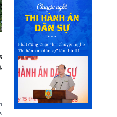
Phát động Cuộc thi “Chuyện nghề
Thi hành án dân sự” lần thứ III
ã
,
n
,