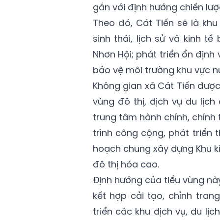
gắn với định hướng chiến lược
Theo đó, Cát Tiến sẽ là khu 
sinh thái, lịch sử và kinh tế
Nhơn Hội; phát triển ổn địn
bảo vệ môi trường khu vực nú
Không gian xã Cát Tiến được 
vùng đô thị,
dịch vụ du lịch
trung tâm hành chính, chính 
trình công cộng, phát triển
hoạch chung xây dựng Khu ki
đô thị hóa cao.
Định hướng của tiểu vùng này 
kết hợp cải tạo, chỉnh tran
triển các khu dịch vụ, du l