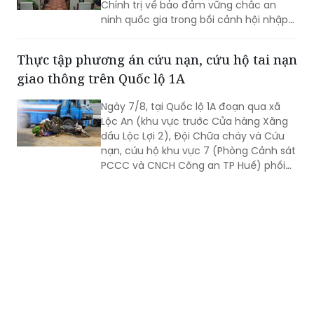
Thực tập phương án cứu nạn, cứu hộ tai nạn
giao thông trên Quốc lộ 1A
Ngày 7/8, tại Quốc lộ 1A đoạn qua xã
Lộc An (khu vực trước Cửa hàng Xăng
dầu Lộc Lợi 2), Đội Chữa cháy và Cứu
nạn, cứu hộ khu vực 7 (Phòng Cảnh sát
PCCC và CNCH Công an TP Huế) phối
hợp UBND xã Lộc An tổ chức thực tập
phương án cứu nạn, cứu hộ đối với tình
huống tai nạn giao thông đường bộ có
huy động nhiều lực lượng, phương tiện
tham gia.