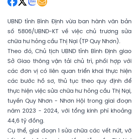
UBND tỉnh Bình Định vừa ban hành văn bản
số 5806/UBND-KT về việc chủ trương sửa
chữa hư hỏng cầu Thị Nại (TP Quy Nhơn).
Theo đó, Chủ tịch UBND tỉnh Bình Định giao
Sở Giao thông vận tải chủ trì, phối hợp với
các đơn vị có liên quan triển khai thực hiện
các bước hồ sơ, thủ tục theo quy định để
thực hiện việc sửa chữa hư hỏng cầu Thị Nại,
tuyến Quy Nhơn - Nhơn Hội trong giai đoạn
năm 2023 - 2024, với tổng kinh phí khoảng
44,6 tỷ đồng.
Cụ thể, giai đoạn 1 sửa chữa các vết nứt, vỡ
kết cấu bê tông trụ, dầm dẫn cầu Thị Nại
(dự kiến sửa chữa 11 nhịp, 13 trụ hư hỏng