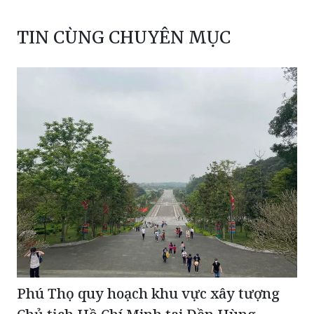
TIN CÙNG CHUYÊN MỤC
Phú Thọ quy hoạch khu vực xây tượng
Chủ tịch Hồ Chí Minh tại Đền Hùng