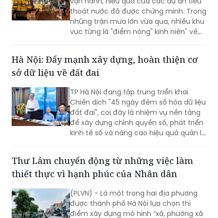
vực từng là "điểm nóng" kinh niên" về
úng ngập đã ghi nhận sự cải thiện đáng
kể.
Hà Nội: Đẩy mạnh xây dựng, hoàn thiện cơ
sở dữ liệu về đất đai
TP Hà Nội đang tập trung triển khai
Chiến dịch "45 ngày đêm số hóa dữ liệu
đất đai", coi đây là nhiệm vụ nền tảng
để xây dựng chính quyền số, phát triển
kinh tế số và nâng cao hiệu quả quản lý
nhà nước về đất đai và đã đạt được
những kết quả rất đáng chú ý.
Thư Lâm chuyển động từ những việc làm
thiết thực vì hạnh phúc của Nhân dân
(PLVN) - Là một trong hai địa phương
được thành phố Hà Nội lựa chọn thí
điểm xây dựng mô hình “xã, phường xã
hội chủ nghĩa”, xã Thư Lâm đang từng
bước tạo nên diện mạo mới bằng