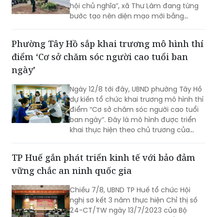
những việc làm cụ thể, thiết thực. Từ
những tuyến đường được chỉnh trang,
Phường Tây Hồ sắp khai trương mô hình thí
hàng cây, bồn hoa được chăm sóc đến
điểm ‘Cơ sở chăm sóc người cao tuổi ban
các ao hồ được cải tạo, làm sạch…, tất
cả đều thể hiện sự vào cuộc của cả hệ
ngày’
thống chính trị cùng sự đồng thuận
của Nhân dân với mục tiêu lấy người
Ngày 12/8 tới đây, UBND phường Tây Hồ
dân làm trung tâm, lấy chất lượng
dự kiến tổ chức khai trương mô hình thí
cuộc sống làm thước đo cho sự phát
điểm “Cơ sở chăm sóc người cao tuổi
triển.
ban ngày”. Đây là mô hình được triển
khai thực hiện theo chủ trương của
Thành phố Hà Nội về thí điểm mô hình
chăm sóc người cao tuổi ban ngày tại
TP Huế gắn phát triển kinh tế với bảo đảm
xã, phường.
vững chắc an ninh quốc gia
Chiều 7/8, UBND TP Huế tổ chức Hội
nghị sơ kết 3 năm thực hiện Chỉ thị số
24-CT/TW ngày 13/7/2023 của Bộ
Chính trị về bảo đảm vững chắc an
ninh quốc gia trong bối cảnh hội nhập
quốc tế toàn diện, sâu rộng.