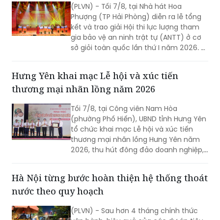
kết và trao giải Hội thi lực lượng tham
gia bảo vệ an ninh trật tự (ANTT) ở cơ
sở giỏi toàn quốc lần thứ I năm 2026. 3
đội đến từ Hà Nội, TP Hồ Chí Minh và Hải
Phòng giảnh giải cao nhất.
Hưng Yên khai mạc Lễ hội và xúc tiến
thương mại nhãn lồng năm 2026
Tối 7/8, tại Công viên Nam Hòa
(phường Phố Hiến), UBND tỉnh Hưng Yên
tổ chức khai mạc Lễ hội và xúc tiến
thương mại nhãn lồng Hưng Yên năm
2026, thu hút đông đảo doanh nghiệp,
hợp tác xã, nhà vườn và du khách
tham dự.
Hà Nội từng bước hoàn thiện hệ thống thoát
nước theo quy hoạch
(PLVN) - Sau hơn 4 tháng chính thức
vận hành, hiệu quả của các dự án tiêu
thoát nước đã được chứng minh. Trong
những trận mưa lớn vừa qua, nhiều khu