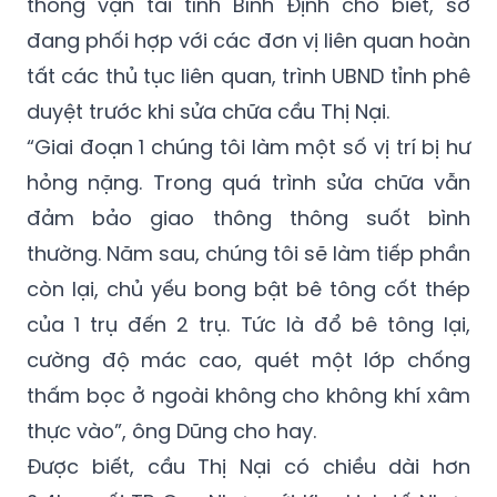
tất các thủ tục liên quan, trình UBND tỉnh phê
duyệt trước khi sửa chữa cầu Thị Nại.
“Giai đoạn 1 chúng tôi làm một số vị trí bị hư
hỏng nặng. Trong quá trình sửa chữa vẫn
đảm bảo giao thông thông suốt bình
thường. Năm sau, chúng tôi sẽ làm tiếp phần
còn lại, chủ yếu bong bật bê tông cốt thép
của 1 trụ đến 2 trụ. Tức là đổ bê tông lại,
cường độ mác cao, quét một lớp chống
thấm bọc ở ngoài không cho không khí xâm
thực vào”, ông Dũng cho hay.
Được biết, cầu Thị Nại có chiều dài hơn
2,4km nối TP Quy Nhơn với Khu kinh tế Nhơn
Hội. Cây cầu vượt biển này được khánh