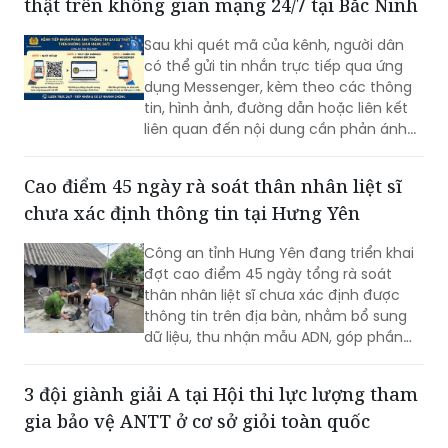
có thể gửi tin nhắn trực tiếp qua ứng
dụng Messenger, kèm theo các thông
tin, hình ảnh, đường dẫn hoặc liên kết
liên quan đến nội dung cần phản ánh...
Cao điểm 45 ngày rà soát thân nhân liệt sĩ
chưa xác định thông tin tại Hưng Yên
Công an tỉnh Hưng Yên đang triển khai
đợt cao điểm 45 ngày tổng rà soát
thân nhân liệt sĩ chưa xác định được
thông tin trên địa bàn, nhằm bổ sung
dữ liệu, thu nhận mẫu ADN, góp phần
xác định danh tính hài cốt liệt sĩ còn
thiếu thông tin.
3 đội giành giải A tại Hội thi lực lượng tham
gia bảo vệ ANTT ở cơ sở giỏi toàn quốc
(PLVN) - Tối 7/8, tại Nhà hát Hoa
Phượng (TP Hải Phòng) diễn ra lễ tổng