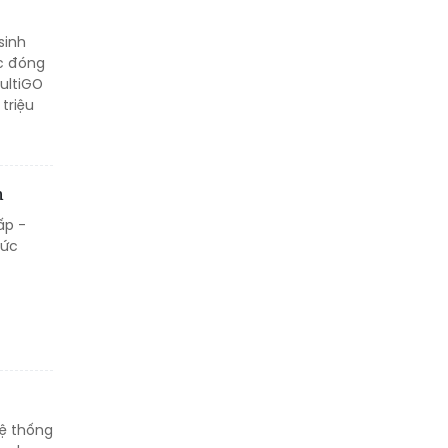
sinh
úc đóng
ultiGO
triệu
n
ấp -
hức
hệ thống