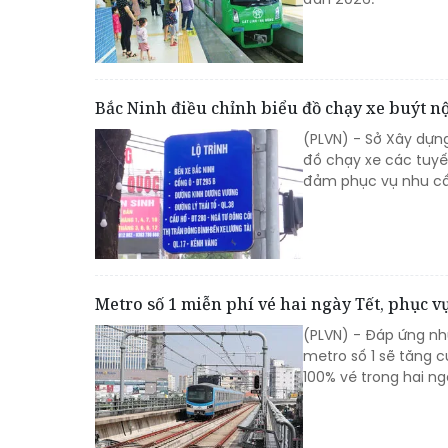
Bắc Ninh điều chỉnh biểu đồ chạy xe buýt nộ
(PLVN) - Sở Xây dựn
đồ chạy xe các tuyế
đảm phục vụ nhu cầu 
Metro số 1 miễn phí vé hai ngày Tết, phục 
(PLVN) - Đáp ứng nh
metro số 1 sẽ tăng 
100% vé trong hai n