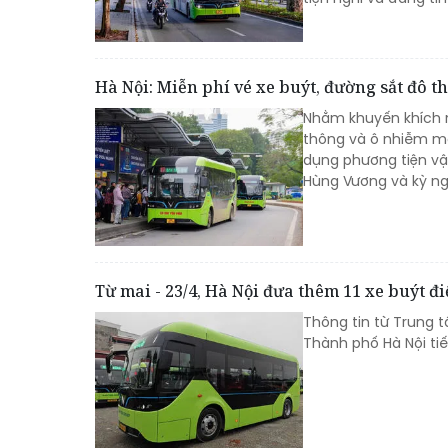
Hà Nội: Miễn phí vé xe buýt, đường sắt đô t
Nhằm khuyến khích n
thông và ô nhiễm môi
dụng phương tiện vận
Hùng Vương và kỳ ng
Từ mai - 23/4, Hà Nội đưa thêm 11 xe buýt đ
Thông tin từ Trung 
Thành phố Hà Nội tiế