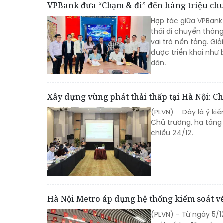
VPBank đưa “Chạm & đi” đến hàng triệu ch
Hợp tác giữa VPBank
thái di chuyển thông
vai trò nền tảng. G
được triển khai như b
dân.
Xây dựng vùng phát thải thấp tại Hà Nội: C
(PLVN) - Đây là ý k
Chủ trương, hạ tầng
chiều 24/12.
Hà Nội Metro áp dụng hệ thống kiểm soát vé
(PLVN) - Từ ngày 5/