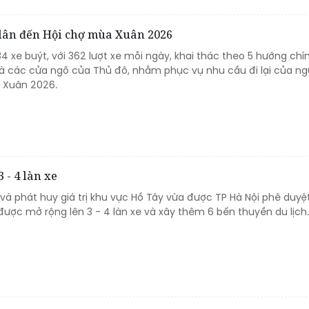
 dân đến Hội chợ mùa Xuân 2026
4 xe buýt, với 362 lượt xe mỗi ngày, khai thác theo 5 hướng chí
à các cửa ngõ của Thủ đô, nhằm phục vụ nhu cầu đi lại của ng
 Xuân 2026.
 - 4 làn xe
à phát huy giá trị khu vực Hồ Tây vừa được TP Hà Nội phê duyệt
ược mở rộng lên 3 - 4 làn xe và xây thêm 6 bến thuyền du lịch.