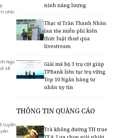
ninh năng lượng
ấp
ầm nhìn
Thạc sĩ Trần Thanh Nhàn
lan tỏa miễn phí kiến
thức luật thuế qua
livestream
ính Ngọ
Giải mã bộ 3 trụ cột giúp
ội sẽ
TPBank liên tục trụ vững
Top 10 Ngân hàng tư
nhân uy tín
EVNHCMC kỷ niệm 50 năm
THÔNG TIN QUẢNG CÁO
thành lập và đón nhận
Huân chương Lao động
8 tuyến
Hạng 3
Trà không đường TH true
uyên
TEA: Lựa chọn giải nhiệt