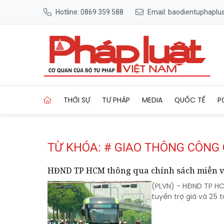
Hotline: 0869 359 588
Email: baodientuphapl
Trang chủ Tag
THỜI SỰ
TƯ PHÁP
MEDIA
QUỐC TẾ
P
TỪ KHÓA: # GIAO THÔNG CÔNG
HĐND TP HCM thông qua chính sách miễn vé
(PLVN) - HĐND TP HC
tuyến trợ giá và 25 