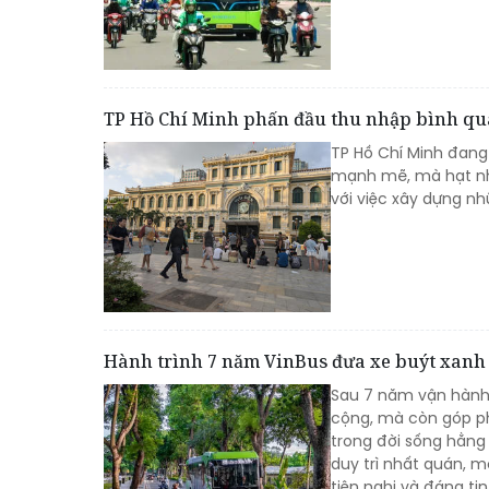
TP Hồ Chí Minh phấn đầu thu nhập bình qu
TP Hồ Chí Minh đang
mạnh mẽ, mà hạt nhân
với việc xây dựng nh
Hành trình 7 năm VinBus đưa xe buýt xanh t
Sau 7 năm vận hành,
cộng, mà còn góp ph
trong đời sống hằng
duy trì nhất quán, m
tiện nghi và đáng tin