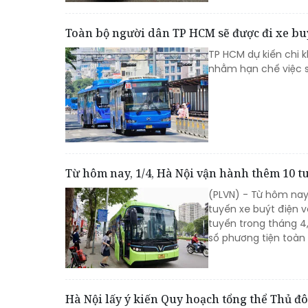
Toàn bộ người dân TP HCM sẽ được đi xe bu
TP HCM dự kiến chi 
nhằm hạn chế việc 
Từ hôm nay, 1/4, Hà Nội vận hành thêm 10 t
(PLVN) - Từ hôm nay,
tuyến xe buýt điện v
tuyến trong tháng 4,
số phương tiện toàn
Hà Nội lấy ý kiến Quy hoạch tổng thể Thủ đ