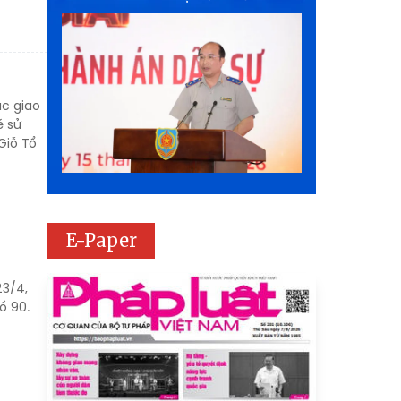
c giao
é sử
Giỗ Tổ
E-Paper
23/4,
ố 90.