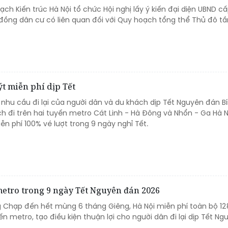
ạch Kiến trúc Hà Nội tổ chức Hội nghị lấy ý kiến đại diện UBND c
đồng dân cư có liên quan đối với Quy hoạch tổng thể Thủ đô t
ýt miễn phí dịp Tết
 nhu cầu đi lại của người dân và du khách dịp Tết Nguyên đán B
h đi trên hai tuyến metro Cát Linh - Hà Đông và Nhổn - Ga Hà N
n phí 100% vé lượt trong 9 ngày nghỉ Tết.
metro trong 9 ngày Tết Nguyên đán 2026
g Chạp đến hết mùng 6 tháng Giêng, Hà Nội miễn phí toàn bộ 12
ến metro, tạo điều kiện thuận lợi cho người dân đi lại dịp Tết Ng