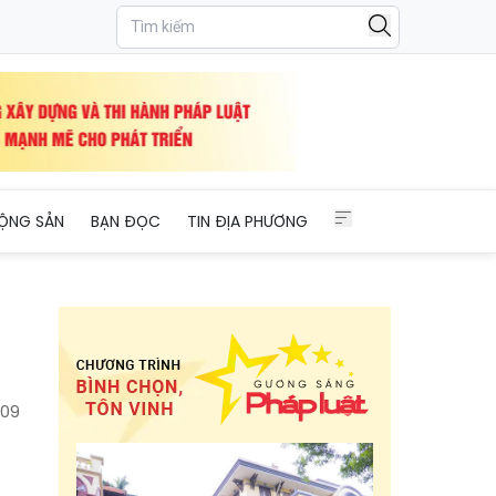
ỘNG SẢN
BẠN ĐỌC
TIN ĐỊA PHƯƠNG
109