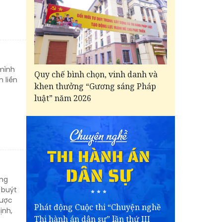
mình
Quy chế bình chọn, vinh danh và
 liền
khen thưởng “Gương sáng Pháp
luật” năm 2026
ông
 buýt
được
Phát động Cuộc thi “Chuyện nghề
ịnh,
Thi hành án dân sự” lần thứ III