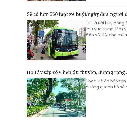
Sẽ có hơn 360 lượt xe buýt/ngày đưa người
TP Hà Nội huy động 3
khu vực trung tâm v
đến với Hội chợ mùa
Hồ Tây sắp có 6 bến du thuyền, đường rộng 3
Theo Đề án bảo tồn v
đường quanh hồ sẽ đ