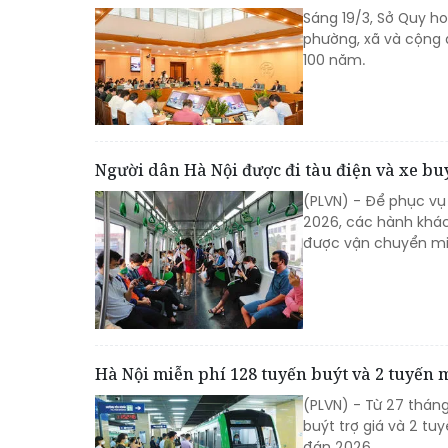
Sáng 19/3, Sở Quy ho
phường, xã và cộng 
100 năm.
Người dân Hà Nội được đi tàu điện và xe bu
(PLVN) - Để phục vụ
2026, các hành khác
được vận chuyển miễ
Hà Nội miễn phí 128 tuyến buýt và 2 tuyến 
(PLVN) - Từ 27 thán
buýt trợ giá và 2 tuy
đán 2026.