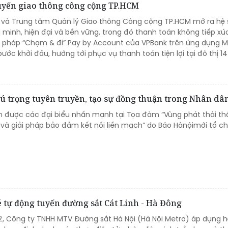
uyến giao thông công cộng TP.HCM
 và Trung tâm Quản lý Giao thông Công cộng TP.HCM mở ra hệ 
 minh, hiện đại và bền vững, trong đó thanh toán không tiếp x
iải pháp “Chạm & đi” Pay by Account của VPBank trên ứng dụng M
ước khởi đầu, hướng tới phục vụ thanh toán tiện lợi tại đô thị 14 
hú trọng tuyên truyền, tạo sự đồng thuận trong Nhân dâ
iến được các đại biểu nhấn mạnh tại Tọa đàm “Vùng phát thải th
 và giải pháp bảo đảm kết nối liền mạch” do Báo Hànộimới tổ c
 tự động tuyến đường sắt Cát Linh - Hà Đông
12, Công ty TNHH MTV Đường sắt Hà Nội (Hà Nội Metro) áp dụng 