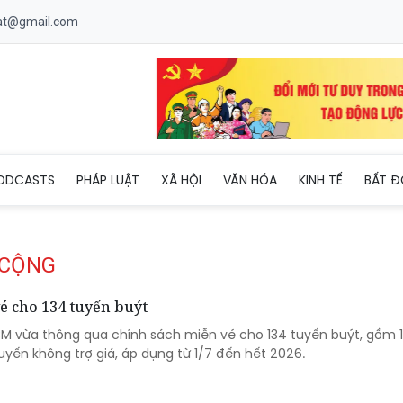
uat@gmail.com
ODCASTS
PHÁP LUẬT
XÃ HỘI
VĂN HÓA
KINH TẾ
BẤT Đ
 CỘNG
 cho 134 tuyến buýt
M vừa thông qua chính sách miễn vé cho 134 tuyến buýt, gồm 
tuyến không trợ giá, áp dụng từ 1/7 đến hết 2026.