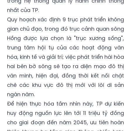
logistics... đóng vai trò là "đòn bẩy" kinh tế
cho toàn bộ vùng Thủ đô nhưng vẫn nằm
trong hệ thống quản lý hành chính thống
nhất của TP.
Quy hoạch xác định 9 trục phát triển không
gian chủ đạo, trong đó trục cảnh quan sông
Hồng được lựa chọn là "trục xương sống",
trung tâm hội tụ của các hoạt động văn
hóa, kinh tế và giải trí; việc phát triển hài hòa
hai bên bờ sông sẽ tạo ra diện mạo đô thị
văn minh, hiện đại, đồng thời kết nối chặt
chẽ các khu vực đô thị mới với lõi di sản
ngàn năm.
Để hiện thực hóa tầm nhìn này, TP dự kiến