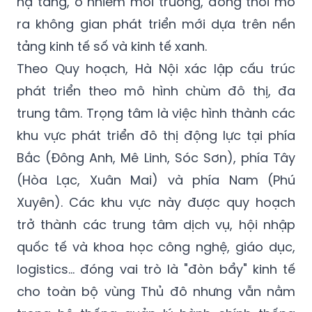
TP kết nối toàn cầu. Mục tiêu cốt lõi là giải
quyết triệt để các vấn đề nội tại như quá tải
hạ tầng, ô nhiễm môi trường, đồng thời mở
ra không gian phát triển mới dựa trên nền
tảng kinh tế số và kinh tế xanh.
Theo Quy hoạch, Hà Nội xác lập cấu trúc
phát triển theo mô hình chùm đô thị, đa
trung tâm. Trọng tâm là việc hình thành các
khu vực phát triển đô thị động lực tại phía
Bắc (Đông Anh, Mê Linh, Sóc Sơn), phía Tây
(Hòa Lạc, Xuân Mai) và phía Nam (Phú
Xuyên). Các khu vực này được quy hoạch
trở thành các trung tâm dịch vụ, hội nhập
quốc tế và khoa học công nghệ, giáo dục,