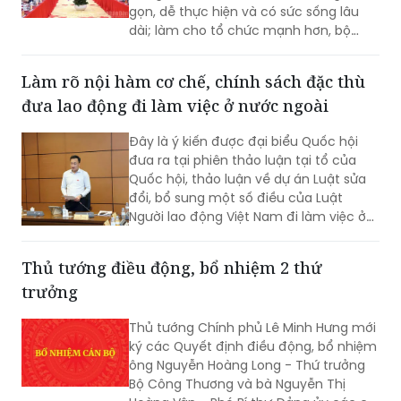
Tổng Bí thư, Chủ tịch nước Tô Lâm nhấn
mạnh, mục tiêu là xây dựng Điều lệ
Đảng thật khoa học, chặt chẽ, ngắn
gọn, dễ thực hiện và có sức sống lâu
dài; làm cho tổ chức mạnh hơn, bộ
máy thông suốt và trách nhiệm rõ hơn,
quyền lực được kiểm soát tốt hơn, chất
Làm rõ nội hàm cơ chế, chính sách đặc thù
lượng đảng viên và tổ chức cơ sở đảng
đưa lao động đi làm việc ở nước ngoài
cao hơn...
Đây là ý kiến được đại biểu Quốc hội
đưa ra tại phiên thảo luận tại tổ của
Quốc hội, thảo luận về dự án Luật sửa
đổi, bổ sung một số điều của Luật
Người lao động Việt Nam đi làm việc ở
nước ngoài theo hợp đồng.
Thủ tướng điều động, bổ nhiệm 2 thứ
trưởng
Thủ tướng Chính phủ Lê Minh Hưng mới