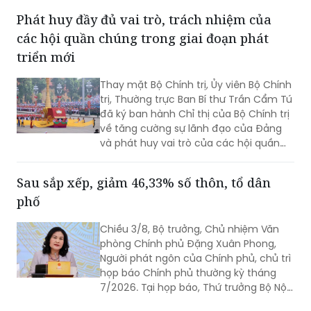
sáng tạo và chuyển đổi số gồm 31 đồng
chí, trong đó Thủ tướng Lê Minh Hưng
làm Trưởng Ban.
Phát huy đầy đủ vai trò, trách nhiệm của
các hội quần chúng trong giai đoạn phát
triển mới
Thay mặt Bộ Chính trị, Ủy viên Bộ Chính
trị, Thường trực Ban Bí thư Trần Cẩm Tú
đã ký ban hành Chỉ thị của Bộ Chính trị
về tăng cường sự lãnh đạo của Đảng
và phát huy vai trò của các hội quần
chúng trong giai đoạn phát triển mới
(Chỉ thị số 11-CT/TW)
Sau sắp xếp, giảm 46,33% số thôn, tổ dân
phố
Chiều 3/8, Bộ trưởng, Chủ nhiệm Văn
phòng Chính phủ Đặng Xuân Phong,
Người phát ngôn của Chính phủ, chủ trì