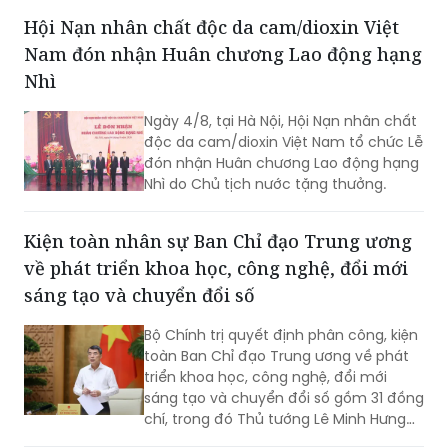
tộc Việt Nam, là một trong những
nguồn lực chiến lược quan trọng, góp
phần nâng cao sức mạnh tổng hợp
quốc gia; là cầu nối giữa Việt Nam với
Hội Nạn nhân chất độc da cam/dioxin Việt
thế giới...
Nam đón nhận Huân chương Lao động hạng
Nhì
Ngày 4/8, tại Hà Nội, Hội Nạn nhân chất
độc da cam/dioxin Việt Nam tổ chức Lễ
đón nhận Huân chương Lao động hạng
Nhì do Chủ tịch nước tặng thưởng.
Kiện toàn nhân sự Ban Chỉ đạo Trung ương
về phát triển khoa học, công nghệ, đổi mới
sáng tạo và chuyển đổi số
Bộ Chính trị quyết định phân công, kiện
toàn Ban Chỉ đạo Trung ương về phát
triển khoa học, công nghệ, đổi mới