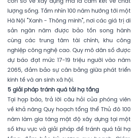
lực dân cư cho khu vực nội đô lịch sử.
TP khẳng định quy hoạch không chỉ là những
con số về xây dựng mà là cam kết về chất
lượng sống. Tầm nhìn 100 năm hướng tới một
Hà Nội "Xanh - Thông minh", nơi các giá trị di
sản ngàn năm được bảo tồn song hành
cùng các trung tâm tài chính, khu công
nghiệp công nghệ cao. Quy mô dân số được
dự báo đạt mức 17-19 triệu người vào năm
2065, đảm bảo sự cân bằng giữa phát triển
kinh tế và an sinh xã hội.
5 giải pháp tránh quá tải hạ tầng
Tại họp báo, trả lời câu hỏi của phóng viên
về khả năng Quy hoạch tổng thể Thủ đô 100