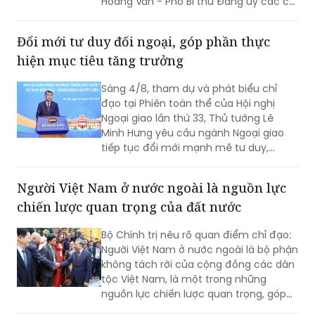
ký các Quyết định điều động, bổ nhiệm
ông Nguyễn Hoàng Long - Thứ trưởng
Bộ Công Thương và bà Nguyễn Thị
Hoàng Vân - Phó Bí thư Đảng ủy các cơ
quan Đảng Trung ương, giữ chức Thứ
trưởng Bộ Ngoại giao.
Đổi mới tư duy đối ngoại, góp phần thực
hiện mục tiêu tăng trưởng
Sáng 4/8, tham dự và phát biểu chỉ
đạo tại Phiên toàn thể của Hội nghị
Ngoại giao lần thứ 33, Thủ tướng Lê
Minh Hưng yêu cầu ngành Ngoại giao
tiếp tục đổi mới mạnh mẽ tư duy,
phương thức triển khai công tác đối
ngoại theo hướng chủ động hơn, thực
Người Việt Nam ở nước ngoài là nguồn lực
chất hơn, đồng hành chặt chẽ hơn với
chiến lược quan trọng của đất nước
các Bộ, ngành, địa phương và cộng
đồng doanh nghiệp nhằm góp phần
Bộ Chính trị nêu rõ quan điểm chỉ đạo:
thực hiện mục tiêu tăng trưởng 2 con
Người Việt Nam ở nước ngoài là bộ phận
số.
không tách rời của cộng đồng các dân