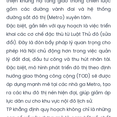
huy động nguồn lực lên tới 11 triệu tỷ đồng
cho giai đoạn đến năm 2045, ưu tiên hoàn
thiện khung hạ tầng giao thông chiến lược
gồm các đường vành đai và hệ thống
đường sắt đô thị (Metro) xuyên tâm.
Đặc biệt, gắn liền với quy hoạch là việc triển
khai các cơ chế đặc thù từ Luật Thủ đô (sửa
đổi). Đây là đòn bẩy pháp lý quan trọng cho
phép Hà Nội chủ động hơn trong việc quản
lý đất đai, đầu tư công và thu hút nhân tài.
Đặc biệt, mô hình phát triển đô thị theo định
hướng giao thông công cộng (TOD) sẽ được
áp dụng mạnh mẽ tại các nhà ga Metro, tạo
ra các khu đô thị nén hiện đại, giúp giảm áp