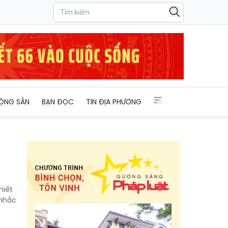
ỘNG SẢN
BẠN ĐỌC
TIN ĐỊA PHƯƠNG
hiết
 nhắc