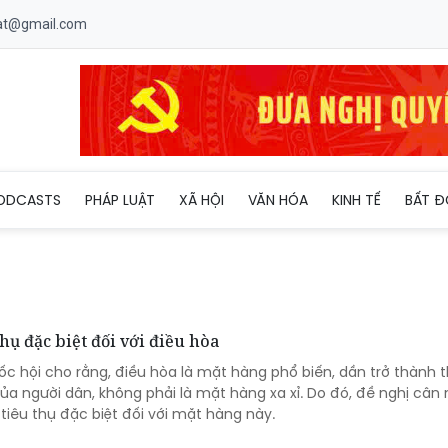
uat@gmail.com
ODCASTS
PHÁP LUẬT
XÃ HỘI
VĂN HÓA
KINH TẾ
BẤT Đ
ụ đặc biệt đối với điều hòa
ốc hội cho rằng, điều hòa là mặt hàng phổ biến, dần trở thành t
ủa người dân, không phải là mặt hàng xa xỉ. Do đó, đề nghị cân
iêu thụ đặc biệt đối với mặt hàng này.