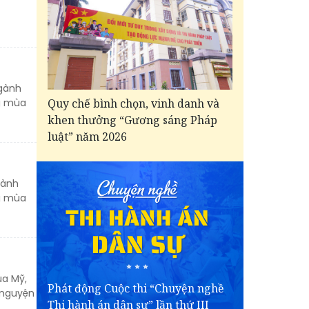
ngành
Quy chế bình chọn, vinh danh và
ng mùa
khen thưởng “Gương sáng Pháp
luật” năm 2026
gành
ng mùa
ủa Mỹ,
Phát động Cuộc thi “Chuyện nghề
ự nguyện
Thi hành án dân sự” lần thứ III