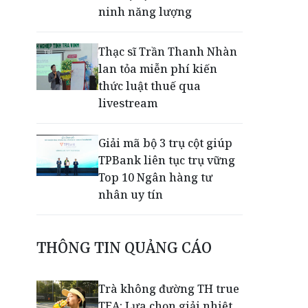
ninh năng lượng
Thạc sĩ Trần Thanh Nhàn
lan tỏa miễn phí kiến
thức luật thuế qua
livestream
Giải mã bộ 3 trụ cột giúp
TPBank liên tục trụ vững
Top 10 Ngân hàng tư
nhân uy tín
EVNHCMC kỷ niệm 50 năm
THÔNG TIN QUẢNG CÁO
thành lập và đón nhận
Huân chương Lao động
Hạng 3
Trà không đường TH true
TEA: Lựa chọn giải nhiệt