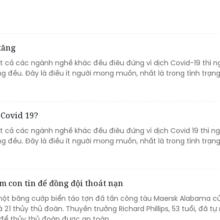
tăng
tất cả các ngành nghề khác đều điêu đứng vì dịch Covid-19 thì 
ng đều. Đây là điều ít người mong muốn, nhất là trong tình trạ
 Covid 19?
ất cả các ngành nghề khác đều điêu đứng vì dịch Covid 19 thì n
ng đều. Đây là điều ít người mong muốn, nhất là trong tình trạ
m con tin để đồng đội thoát nạn
ột băng cướp biển táo tợn đã tấn công tàu Maersk Alabama c
 21 thủy thủ đoàn. Thuyền trưởng Richard Phillips, 53 tuổi, đã t
 để thủy thủ đoàn được an toàn.