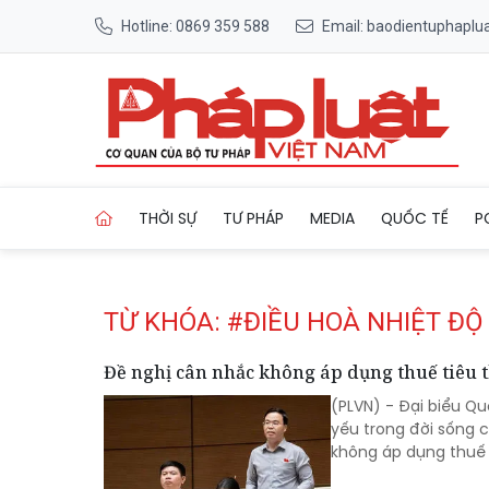
Hotline: 0869 359 588
Email: baodientuphapl
Trang chủ Tag
THỜI SỰ
TƯ PHÁP
MEDIA
QUỐC TẾ
P
TỪ KHÓA: #ĐIỀU HOÀ NHIỆT ĐỘ
Đề nghị cân nhắc không áp dụng thuế tiêu th
(PLVN) - Đại biểu Qu
yếu trong đời sống c
không áp dụng thuế t