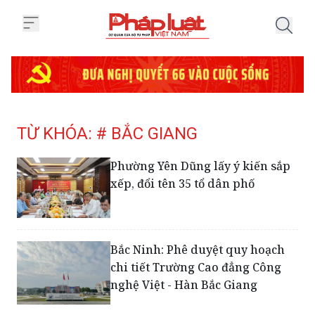
Trang chủ Tag
TỪ KHÓA: # BẮC GIANG
Phường Yên Dũng lấy ý kiến sắp
xếp, đổi tên 35 tổ dân phố
Bắc Ninh: Phê duyệt quy hoạch
chi tiết Trường Cao đẳng Công
nghệ Việt - Hàn Bắc Giang