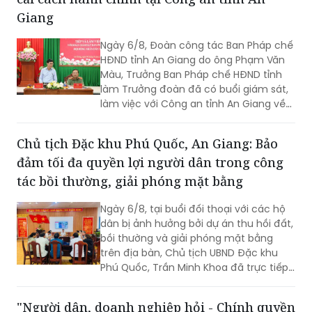
Ban Pháp chế HĐND tỉnh khảo sát công tác
cải cách hành chính tại Công an tỉnh An
Giang
Ngày 6/8, Đoàn công tác Ban Pháp chế
HĐND tỉnh An Giang do ông Phạm Văn
Màu, Trưởng Ban Pháp chế HĐND tỉnh
làm Trưởng đoàn đã có buổi giám sát,
làm việc với Công an tỉnh An Giang về
công tác cải cách hành chính, giải
quyết thủ tục hành chính trong lĩnh vực
Chủ tịch Đặc khu Phú Quốc, An Giang: Bảo
Công an, nhằm đánh giá kết quả thực
đảm tối đa quyền lợi người dân trong công
hiện, kịp thời ghi nhận những khó khăn,
vướng mắc và đề xuất các giải pháp
tác bồi thường, giải phóng mặt bằng
nâng cao chất lượng phục vụ Nhân
dân, cơ quan, tổ chức. Tiếp và làm việc
Ngày 6/8, tại buổi đối thoại với các hộ
với đoàn có Đại tá Huỳnh Thanh Lâm,
dân bị ảnh hưởng bởi dự án thu hồi đất,
Phó Giám đốc Công an tỉnh; cùng đại
bồi thường và giải phóng mặt bằng
diện lãnh đạo một số phòng nghiệp vụ
trên địa bàn, Chủ tịch UBND Đặc khu