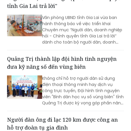
Công an tỉnh.
Phú Quốc, Trần Minh Khoa đã trực tiếp
lắng nghe, giải đáp các kiến nghị của
người dân và đưa ra nhiều cam kết
"Người dân, doanh nghiệp hỏi - Chính quyền
nhằm bảo đảm tối đa quyền, lợi ích
tỉnh Gia Lai trả lời"
hợp pháp của bà con.
Văn phòng UBND tỉnh Gia Lai vừa ban
hành thông báo về việc triển khai
Chuyên mục “Người dân, doanh nghiệp
hỏi - Chính quyền tỉnh Gia Lai trả lời”
dành cho toàn bộ người dân, doanh
nghiệp, nhà đầu tư và các cơ quan,
đơn vị, địa phương trên địa bàn. Dự kiến
Quảng Trị thành lập đội hình tình nguyện
Chương trình sẽ được triển khai trong
đưa kỹ năng số đến vùng biên
tháng 8/2026.
Không chỉ hỗ trợ người dân sử dụng
điện thoại thông minh hay dịch vụ
công trực tuyến, Đội hình tình nguyện
viên "Bình dân học vụ số vùng biên" tỉnh
Quảng Trị được kỳ vọng góp phần nâng
cao kỹ năng số, đưa các nền tảng và