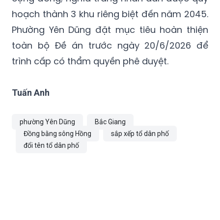
sau sáp nhập. Các nhà văn hóa dôi dư sẽ
tiếp tục được sử dụng phục vụ sinh hoạt
cộng đồng; nghĩa trang nhân dân được quy
hoạch thành 3 khu riêng biệt đến năm 2045.
Phường Yên Dũng đặt mục tiêu hoàn thiện
toàn bộ Đề án trước ngày 20/6/2026 để
trình cấp có thẩm quyền phê duyệt.
Tuấn Anh
phường Yên Dũng
Bắc Giang
Đồng bằng sông Hồng
sắp xếp tổ dân phố
đổi tên tổ dân phố