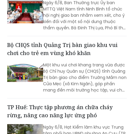
tỉnh Ninh Bình cho ý kiến đối với nhiều nội
dung quan trọng
Ngày 6/8, Ban Thường trực Ủy ban
MTTQ Việt Nam tỉnh Ninh Bình tổ chức
hội nghị giao ban nhằm xem xét, cho ý
kiến đối với một số nội dung thuộc
thẩm quyền. Bà Đinh Thị Lụa, Phó Bí thư
Tỉnh ủy, Chủ tịch Ủy ban MTTQ Việt
Nam tỉnh dự và chỉ đạo hội nghị. Tham
Bộ CHQS tỉnh Quảng Trị bàn giao khu vui
dự có các thành viên Ban Thường trực
chơi cho trẻ em vùng khó khăn
Ủy ban MTTQ Việt Nam tỉnh.
Một khu vui chơi khang trang vừa được
Bộ Chỉ huy Quân sự (CHQS) tỉnh Quảng
Trị bàn giao cho điểm Trường Mầm non
Cửa Mẹc (xã Kim Ngân), góp phần
mang đến môi trường học tập, vui chơi
an toàn, lành mạnh cho trẻ em vùng
khó khăn.
TP Huế: Thực tập phương án chữa cháy