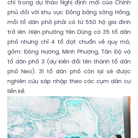
Theo báo cáo tại hội thảo, đối chiếu với tiêu
chí trong dự thảo Nghị định mới của Chính
phủ đối với khu vực Đồng bằng sông Hồng,
mỗi tổ dân phố phải có từ 550 hộ gia đình
trở lên. Hiện phường Yên Dũng có 35 tổ dân
phố nhưng chỉ 4 tổ đạt chuẩn về quy mô,
gồm: Đông Hương, Minh Phượng, Tân Độ và
tổ dân phố 3 (dự kiến đổi tên thành tổ dân
phố Neo). 31 tổ dân phố còn lại sẽ được
nghiên cứu sáp nhập theo các cụm dân cư
liền kề.