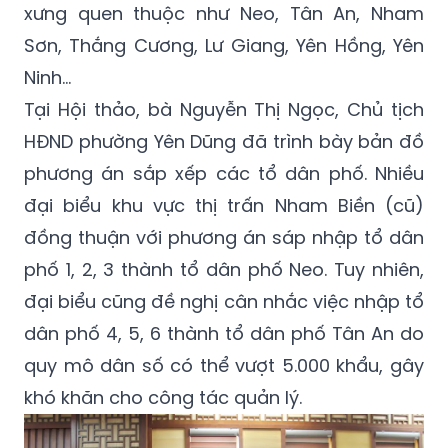
nhất nguyên tắc tên gọi phải gắn với yếu tố
lịch sử, văn hóa địa phương, giữ lại các danh
xưng quen thuộc như Neo, Tân An, Nham
Sơn, Thắng Cương, Lư Giang, Yên Hồng, Yên
Ninh…
Tại Hội thảo, bà Nguyễn Thị Ngọc, Chủ tịch
HĐND phường Yên Dũng đã trình bày bản đồ
phương án sắp xếp các tổ dân phố. Nhiều
đại biểu khu vực thị trấn Nham Biền (cũ)
đồng thuận với phương án sáp nhập tổ dân
phố 1, 2, 3 thành tổ dân phố Neo. Tuy nhiên,
đại biểu cũng đề nghị cân nhắc việc nhập tổ
dân phố 4, 5, 6 thành tổ dân phố Tân An do
quy mô dân số có thể vượt 5.000 khẩu, gây