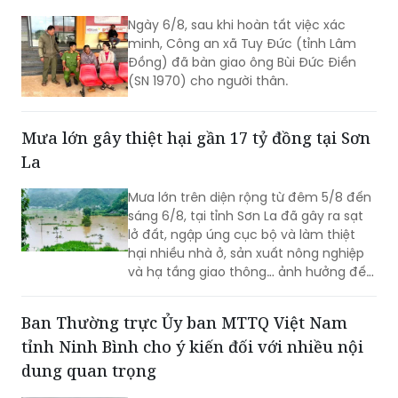
tiện ích số đến gần hơn với người dân
Người đàn ông đi lạc 120 km được công an
khu vực biên giới.
hỗ trợ đoàn tụ gia đình
Ngày 6/8, sau khi hoàn tất việc xác
minh, Công an xã Tuy Đức (tỉnh Lâm
Đồng) đã bàn giao ông Bùi Đức Điền
(SN 1970) cho người thân.
Mưa lớn gây thiệt hại gần 17 tỷ đồng tại Sơn
La
Mưa lớn trên diện rộng từ đêm 5/8 đến
sáng 6/8, tại tỉnh Sơn La đã gây ra sạt
lở đất, ngập úng cục bộ và làm thiệt
hại nhiều nhà ở, sản xuất nông nghiệp
và hạ tầng giao thông… ảnh hưởng đến
đời sống của nhân dân.
Ban Thường trực Ủy ban MTTQ Việt Nam