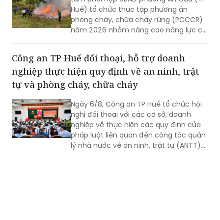
rừng, nâng cao năng lực ứng phó
Ngày 6/8, Hạt Kiểm lâm khu vực Trung
tâm phối hợp UBND phường An Cựu (TP
Huế) tổ chức thực tập phương án
phòng cháy, chữa cháy rừng (PCCCR)
năm 2026 nhằm nâng cao năng lực chỉ
huy, điều hành và khả năng phối hợp xử
lý các tình huống cháy rừng.
Công an TP Huế đối thoại, hỗ trợ doanh
nghiệp thực hiện quy định về an ninh, trật
tự và phòng cháy, chữa cháy
Ngày 6/8, Công an TP Huế tổ chức hội
nghị đối thoại với các cơ sở, doanh
nghiệp về thực hiện các quy định của
pháp luật liên quan đến công tác quản
lý nhà nước về an ninh, trật tự (ANTT)
trên địa bàn năm 2026.