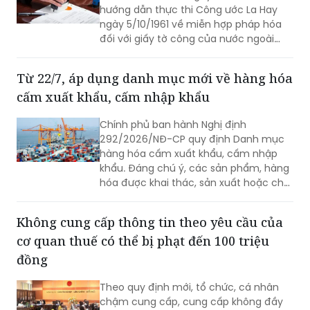
hướng dẫn thực thi Công ước La Hay
ngày 5/10/1961 về miễn hợp pháp hóa
đối với giấy tờ công của nước ngoài
(Công ước Apostille).
Từ 22/7, áp dụng danh mục mới về hàng hóa
cấm xuất khẩu, cấm nhập khẩu
Chính phủ ban hành Nghị định
292/2026/NĐ-CP quy định Danh mục
hàng hóa cấm xuất khẩu, cấm nhập
khẩu. Đáng chú ý, các sản phẩm, hàng
hóa được khai thác, sản xuất hoặc chế
tạo toàn bộ hay một phần bằng lao
động cưỡng bức thuộc diện cấm nhập
Không cung cấp thông tin theo yêu cầu của
khẩu vào Việt Nam.
cơ quan thuế có thể bị phạt đến 100 triệu
đồng
Theo quy định mới, tổ chức, cá nhân
chậm cung cấp, cung cấp không đầy