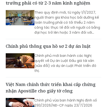
trưởng phải có từ 2-3 năm kinh nghiệm
Theo quy định mới, từ ngày 1/1/2027,
người tham gia khóa học bồi dưỡng kế
toán trưởng phải có tối thiểu 2 năm
công tác thực tế đối với người có bằng
đại học trở lên hoặc 3 năm đối với
người có bằng trung cấp, cao đẳng
chuyên ngành tài chính, kế toán, kiểm
Chính phủ thông qua hồ sơ 2 dự án luật
toán.
Chính phủ mới ban hành các Nghị
quyết về Dự án Luật Đấu giá tài sản
(sửa đổi) và dự án Luật Phát triển đô
thị.
Việt Nam chính thức triển khai cấp chứng
nhận Apostille cho giấy tờ công
Chính phủ vừa ban hành Nghị định số
293/2026/NĐ-CP ngày 23/7/2026