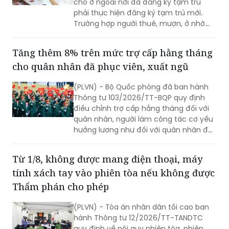
chỗ ở ngoài nơi đã đăng ký tạm trú
phải thực hiện đăng ký tạm trú mới.
Trường hợp người thuê, mượn, ở nhờ
chấm dứt việc cư trú, người cho thuê,
cho mượn, cho ở nhờ có trách nhiệm
Tăng thêm 8% trên mức trợ cấp hằng tháng
thông báo cho cơ quan đăng ký cư trú.
cho quân nhân đã phục viên, xuất ngũ
(PLVN) - Bộ Quốc phòng đã ban hành
Thông tư 103/2026/TT-BQP quy định
điều chỉnh trợ cấp hằng tháng đối với
quân nhân, người làm công tác cơ yếu
hưởng lương như đối với quân nhân đã
phục viên, xuất ngũ, thôi việc.
Từ 1/8, không được mang điện thoại, máy
tính xách tay vào phiên tòa nếu không được
Thẩm phán cho phép
(PLVN) - Tòa án nhân dân tối cao ban
hành Thông tư 12/2026/TT-TANDTC
quy định về nội quy phiên tòa, phiên