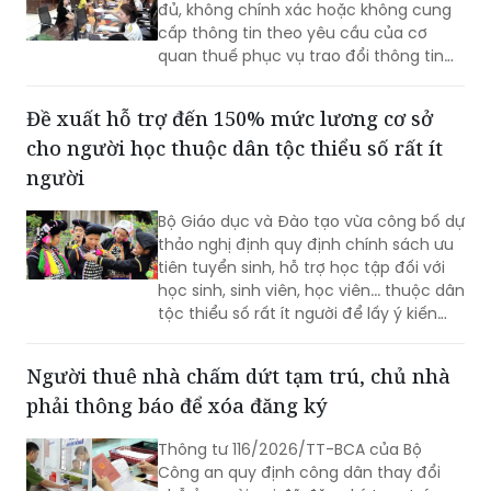
đủ, không chính xác hoặc không cung
cấp thông tin theo yêu cầu của cơ
quan thuế phục vụ trao đổi thông tin
về thuế có thể bị phạt từ 10 đến 100
triệu đồng.
Đề xuất hỗ trợ đến 150% mức lương cơ sở
cho người học thuộc dân tộc thiểu số rất ít
người
Bộ Giáo dục và Đào tạo vừa công bố dự
thảo nghị định quy định chính sách ưu
tiên tuyển sinh, hỗ trợ học tập đối với
học sinh, sinh viên, học viên... thuộc dân
tộc thiểu số rất ít người để lấy ý kiến
góp ý.
Người thuê nhà chấm dứt tạm trú, chủ nhà
phải thông báo để xóa đăng ký
Thông tư 116/2026/TT-BCA của Bộ
Công an quy định công dân thay đổi