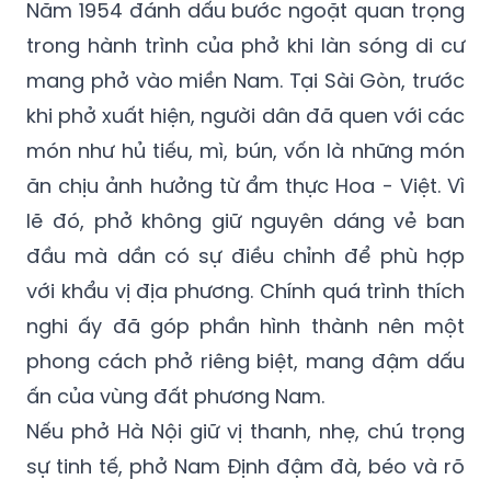
Năm 1954 đánh dấu bước ngoặt quan trọng
trong hành trình của phở khi làn sóng di cư
mang phở vào miền Nam. Tại Sài Gòn, trước
khi phở xuất hiện, người dân đã quen với các
món như hủ tiếu, mì, bún, vốn là những món
ăn chịu ảnh hưởng từ ẩm thực Hoa - Việt. Vì
lẽ đó, phở không giữ nguyên dáng vẻ ban
đầu mà dần có sự điều chỉnh để phù hợp
với khẩu vị địa phương. Chính quá trình thích
nghi ấy đã góp phần hình thành nên một
phong cách phở riêng biệt, mang đậm dấu
ấn của vùng đất phương Nam.
Nếu phở Hà Nội giữ vị thanh, nhẹ, chú trọng
sự tinh tế, phở Nam Định đậm đà, béo và rõ