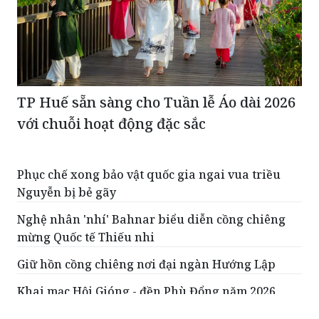
TP Huế sẵn sàng cho Tuần lễ Áo dài 2026
với chuỗi hoạt động đặc sắc
Phục chế xong bảo vật quốc gia ngai vua triều
Nguyễn bị bẻ gãy
Nghệ nhân 'nhí' Bahnar biểu diễn cồng chiêng
mừng Quốc tế Thiếu nhi
Giữ hồn cồng chiêng nơi đại ngàn Hướng Lập
Khai mạc Hội Gióng - đền Phù Đổng năm 2026
Trao bằng công nhận Bảo vật quốc gia với bia Ma