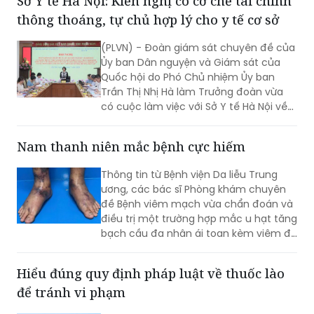
Sở Y tế Hà Nội: Kiến nghị có cơ chế tài chính
thông thoáng, tự chủ hợp lý cho y tế cơ sở
(PLVN) - Đoàn giám sát chuyên đề của
Ủy ban Dân nguyện và Giám sát của
Quốc hội do Phó Chủ nhiệm Ủy ban
Trần Thị Nhị Hà làm Trưởng đoàn vừa
có cuộc làm việc với Sở Y tế Hà Nội về
việc “giải quyết kiến nghị của cử tri về
bảo đảm nhân lực y tế nhằm nâng cao
Nam thanh niên mắc bệnh cực hiếm
chất lượng hoạt động của trạm y tế
(TYT) trong bối cảnh tổ chức chính
Thông tin từ Bệnh viện Da liễu Trung
quyền địa phương 2 cấp (CQĐP2C)”.
ương, các bác sĩ Phòng khám chuyên
đề Bệnh viêm mạch vừa chẩn đoán và
điều trị một trường hợp mắc u hạt tăng
bạch cầu đa nhân ái toan kèm viêm đa
mạch (Eosinophilic Granulomatosis
with Polyangiitis - EGPA) – một bệnh lý
Hiểu đúng quy định pháp luật về thuốc lào
viêm mạch máu kích thước nhỏ và
để tránh vi phạm
trung bình rất hiếm gặp, đặc biệt ở
người châu Á.