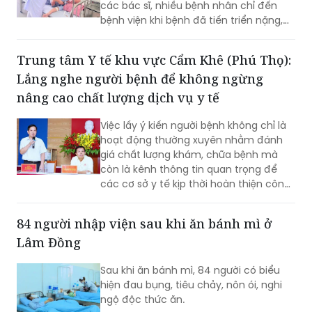
các bác sĩ, nhiều bệnh nhân chỉ đến
bệnh viện khi bệnh đã tiến triển nặng,
trong khi phần lớn các bệnh lý hô hấp
nguy hiểm như bệnh phổi tắc nghẽn
Trung tâm Y tế khu vực Cẩm Khê (Phú Thọ):
mạn tính (COPD), viêm phế quản mạn
Lắng nghe người bệnh để không ngừng
hay ung thư phổi đều có liên quan đến
việc hút thuốc lá hoặc thường xuyên
nâng cao chất lượng dịch vụ y tế
tiếp xúc với khói thuốc.
Việc lấy ý kiến người bệnh không chỉ là
hoạt động thường xuyên nhằm đánh
giá chất lượng khám, chữa bệnh mà
còn là kênh thông tin quan trọng để
các cơ sở y tế kịp thời hoàn thiện công
tác quản lý, nâng cao chất lượng phục
vụ. Với tinh thần lấy người bệnh làm
84 người nhập viện sau khi ăn bánh mì ở
trung tâm, Trung tâm Y tế khu vực
Lâm Đồng
Cẩm Khê luôn duy trì đối thoại trực tiếp
với người bệnh, coi đây là giải pháp
Sau khi ăn bánh mì, 84 người có biểu
thiết thực để xây dựng môi trường
hiện đau bụng, tiêu chảy, nôn ói, nghi
khám, chữa bệnh ngày càng văn minh,
ngộ độc thức ăn.
thân thiện và hiệu quả.