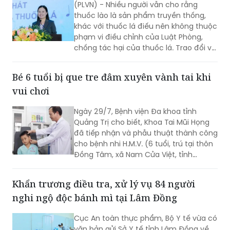
(PLVN) - Nhiều người vẫn cho rằng
thuốc lào là sản phẩm truyền thống,
khác với thuốc lá điếu nên không thuộc
phạm vi điều chỉnh của Luật Phòng,
chống tác hại của thuốc lá. Trao đổi với
phóng viên Báo Pháp luật Việt Nam, Ths.
Nguyễn Thị Thu Hương - chuyên gia về
Bé 6 tuổi bị que tre đâm xuyên vành tai khi
phòng, chống tác hại của thuốc lá
vui chơi
khẳng định đây là cách hiểu không
đúng. Thuốc lào là một dạng thuốc lá
Ngày 29/7, Bệnh viện Đa khoa tỉnh
theo quy định của pháp luật, vì vậy mọi
Quảng Trị cho biết, Khoa Tai Mũi Họng
quy định về địa điểm cấm hút, xử phạt
đã tiếp nhận và phẫu thuật thành công
vi phạm và trách nhiệm của người
cho bệnh nhi H.M.V. (6 tuổi, trú tại thôn
quản lý đều được áp dụng tương tự
Đồng Tâm, xã Nam Cửa Việt, tỉnh
như đối với thuốc lá điếu.
Quảng Trị) bị que tre đâm xuyên vành
tai trái.
Khẩn trương điều tra, xử lý vụ 84 người
nghi ngộ độc bánh mì tại Lâm Đồng
Cục An toàn thực phẩm, Bộ Y tế vừa có
văn bản gửi Sở Y tế tỉnh Lâm Đồng về