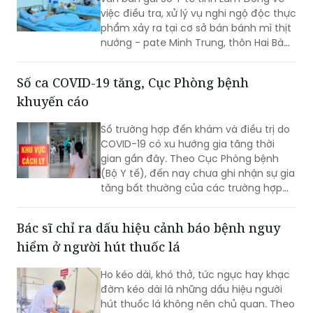
việc điều tra, xử lý vụ nghi ngộ độc thực
phẩm xảy ra tại cơ sở bán bánh mì thịt
nướng - pate Minh Trung, thôn Hai Bà
Trưng, xã Nam Ban Lâm Hà.
Số ca COVID-19 tăng, Cục Phòng bệnh
khuyến cáo
Số trường hợp đến khám và điều trị do
COVID-19 có xu hướng gia tăng thời
gian gần đây. Theo Cục Phòng bệnh
(Bộ Y tế), đến nay chưa ghi nhận sự gia
tăng bất thường của các trường hợp
nặng hoặc tử vong do COVID-19. Tuy
nhiên, mọi người, đặc biệt 6 nhóm
Bác sĩ chỉ ra dấu hiệu cảnh báo bệnh nguy
người có nguy cơ cao vẫn phải chủ
hiểm ở người hút thuốc lá
động phòng bệnh...
Ho kéo dài, khó thở, tức ngực hay khạc
đờm kéo dài là những dấu hiệu người
hút thuốc lá không nên chủ quan. Theo