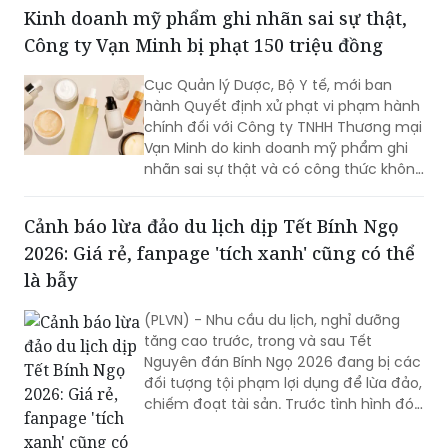
Kinh doanh mỹ phẩm ghi nhãn sai sự thật,
Công ty Vạn Minh bị phạt 150 triệu đồng
Cục Quản lý Dược, Bộ Y tế, mới ban
hành Quyết định xử phạt vi phạm hành
chính đối với Công ty TNHH Thương mại
Vạn Minh do kinh doanh mỹ phẩm ghi
nhãn sai sự thật và có công thức không
đúng với hồ sơ công bố.
Cảnh báo lừa đảo du lịch dịp Tết Bính Ngọ
2026: Giá rẻ, fanpage 'tích xanh' cũng có thể
là bẫy
(PLVN) - Nhu cầu du lịch, nghỉ dưỡng
tăng cao trước, trong và sau Tết
Nguyên đán Bính Ngọ 2026 đang bị các
đối tượng tội phạm lợi dụng để lừa đảo,
chiếm đoạt tài sản. Trước tình hình đó,
Bộ Công an đã phát đi cảnh báo, đề
nghị các tổ chức, cá nhân và người dân