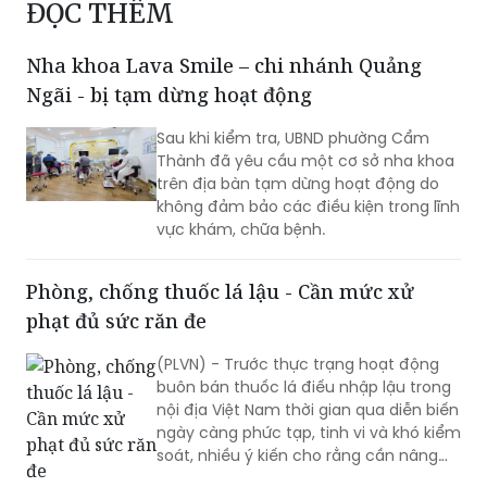
ĐỌC THÊM
Nha khoa Lava Smile – chi nhánh Quảng
Ngãi - bị tạm dừng hoạt động
Sau khi kiểm tra, UBND phường Cẩm
Thành đã yêu cầu một cơ sở nha khoa
trên địa bàn tạm dừng hoạt động do
không đảm bảo các điều kiện trong lĩnh
vực khám, chữa bệnh.
Phòng, chống thuốc lá lậu - Cần mức xử
phạt đủ sức răn đe
(PLVN) - Trước thực trạng hoạt động
buôn bán thuốc lá điếu nhập lậu trong
nội địa Việt Nam thời gian qua diễn biến
ngày càng phức tạp, tinh vi và khó kiểm
soát, nhiều ý kiến cho rằng cần nâng
mức xử phạt vi phạm hành chính nhằm