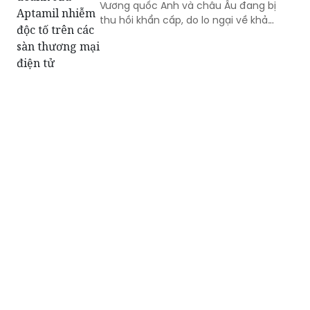
Vương quốc Anh và châu Âu đang bị
thu hồi khẩn cấp, do lo ngại về khả
năng chứa độc tố, Cục An toàn thực
phẩm cảnh báo người tiêu dùng không
sử dụng và đề nghị ngưng kinh doanh,
gỡ bỏ thông tin sản phẩm trên các sàn
thương mại điện tử.