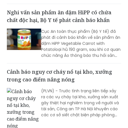
tăng tính răn đe.
Nghi vấn sản phẩm ăn dặm HiPP có chứa
chất độc hại, Bộ Y tế phát cảnh báo khẩn
Cục An toàn thực phẩm (Bộ Y tế) đã
phát đi cảnh báo khẩn về sản phẩm ăn
dặm HiPP Vegetable Carrot with
Potatoloại hũ 190 gram, sau khi cơ quan
chức năng Áo thông báo thu hồi sản
phẩm do nghi ngờ có chứa chất độc
hại.
Cảnh báo nguy cơ cháy nổ tại kho, xưởng
trong cao điểm nắng nóng
(PLVN) - Trước tình trạng liên tiếp xảy
ra các vụ cháy tại kho, xưởng sản xuất
gây thiệt hại nghiêm trọng về người và
tài sản, Công an TP Hà Nội khuyến cáo
các cơ sở siết chặt biện pháp phòng
cháy, chữa cháy, nhất là trong bối cảnh
miền Bắc bước vào cao điểm nắng