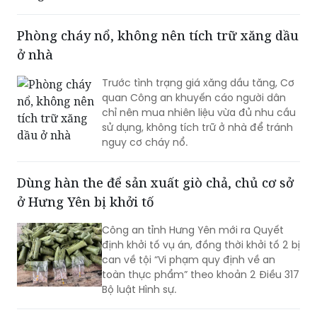
nóng, nhu cầu sử dụng điện tăng cao.
Phòng cháy nổ, không nên tích trữ xăng dầu
ở nhà
Trước tình trạng giá xăng dầu tăng, Cơ
quan Công an khuyến cáo người dân
chỉ nên mua nhiên liệu vừa đủ nhu cầu
sử dụng, không tích trữ ở nhà để tránh
nguy cơ cháy nổ.
Dùng hàn the để sản xuất giò chả, chủ cơ sở
ở Hưng Yên bị khởi tố
Công an tỉnh Hưng Yên mới ra Quyết
định khởi tố vụ án, đồng thời khởi tố 2 bị
can về tội “Vi phạm quy định về an
toàn thực phẩm” theo khoản 2 Điều 317
Bộ luật Hình sự.