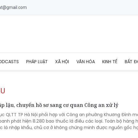
uat@gmail.com
ODCASTS
PHÁP LUẬT
XÃ HỘI
VĂN HÓA
KINH TẾ
BẤT Đ
ẬU
ập lậu, chuyển hồ sơ sang cơ quan Công an xử lý
 cục QLTT TP Hà Nội phối hợp với Công an phường Khương Đình m
oanh phát hiện 8.280 bao thuốc lá điếu các loại. Toàn bộ hàng
c lá nhập khẩu, chủ cơ ở không chứng minh được nguồn gốc h