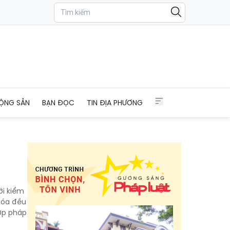
ỘNG SẢN
BẠN ĐỌC
TIN ĐỊA PHƯƠNG
ới kiểm
 hóa đều
ợp pháp