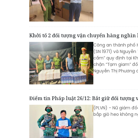
Khởi tố 2 đối tượng vận chuyển hàng nghìn 
Công an thành phố Hu
(SN 1971) và Nguyễn 
cấm” quy định tại Kh
chặn “Tạm giam” đối 
Nguyễn Thị Phương đ
Điểm tin Pháp luật 26/12: Bắt giữ đối tượng
(PLVN) - Nữ giám đốc
bắp giò heo không ng