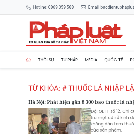
Hotline: 0869 359 588
Email: baodientuphapl
Trang chủ Tag
THỜI SỰ
TƯ PHÁP
MEDIA
QUỐC TẾ
P
TỪ KHÓA: # THUỐC LÁ NHẬP L
Hà Nội: Phát hiện gần 8.300 bao thuốc lá nh
Đội QLTT số 12, Chi
tra một cơ sở kinh d
không dán tem thuố
của sản phẩm.