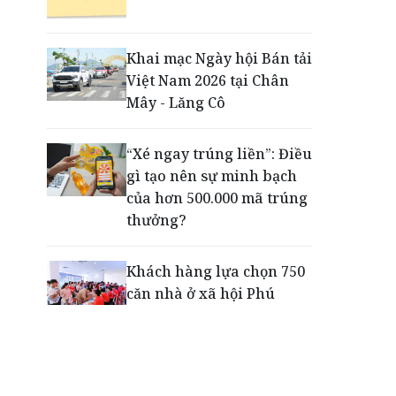
Động lực cho doanh
nghiệp nhà nước: Giải bài
toán thưởng vượt kế
Khai mạc Ngày hội Bán tải
hoạch
Việt Nam 2026 tại Chân
Mây - Lăng Cô
Phú Quốc - Thiên đường
lập nghiệp của người trẻ
“Xé ngay trúng liền”: Điều
toàn cầu
gì tạo nên sự minh bạch
của hơn 500.000 mã trúng
thưởng?
Khách hàng lựa chọn 750
căn nhà ở xã hội Phú
Cường Home – Phú Quý
trong hơn 3 giờ
Thông báo tìm người