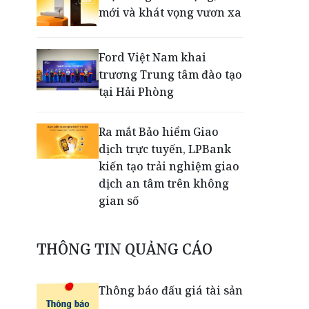
mới và khát vọng vươn xa
Ford Việt Nam khai
trương Trung tâm đào tạo
tại Hải Phòng
Ra mắt Bảo hiểm Giao
dịch trực tuyến, LPBank
kiến tạo trải nghiệm giao
dịch an tâm trên không
gian số
Dấu mốc khẳng định năng
THÔNG TIN QUẢNG CÁO
lực vận hành và thích ứng
của TCIT
Thông báo đấu giá tài sản