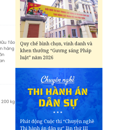
 Hữu Tảo
Quy chế bình chọn, vinh danh và
án hàng
khen thưởng “Gương sáng Pháp
găn
luật” năm 2026
can
n 200 kg
Phát động Cuộc thi “Chuyện nghề
Thi hành án dân sự” lần thứ III