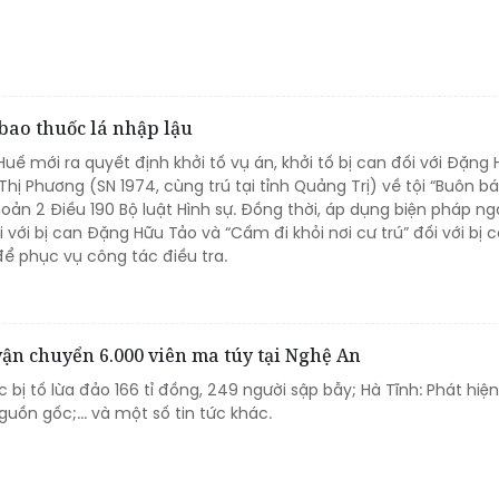
bao thuốc lá nhập lậu
ế mới ra quyết định khởi tố vụ án, khởi tố bị can đối với Đặng
Thị Phương (SN 1974, cùng trú tại tỉnh Quảng Trị) về tội “Buôn b
oản 2 Điều 190 Bộ luật Hình sự. Đồng thời, áp dụng biện pháp n
với bị can Đặng Hữu Tảo và “Cấm đi khỏi nơi cư trú” đối với bị 
ể phục vụ công tác điều tra.
 vận chuyển 6.000 viên ma túy tại Nghệ An
 bị tố lừa đảo 166 tỉ đồng, 249 người sập bẫy; Hà Tĩnh: Phát hiệ
uồn gốc;... và một số tin tức khác.