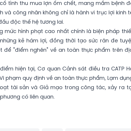
ệc cố tình thu mua lợn ốm chết, mang mầm bệnh đ
 và công nhân không chỉ là hành vi trục lợi kinh t
đầu độc thế hệ tương lai.
ng mức hình phạt cao nhất chính là biện pháp thiế
 những kẻ hám lợi, đồng thời tạo sức răn đe tuyệ
iệt để "điểm nghẽn" về an toàn thực phẩm trên đị
i điểm hiện tại, Cơ quan Cảnh sát điều tra CATP H
ự “Vi phạm quy định về an toàn thực phẩm, Lạm dụn
ạt tài sản và Giả mạo trong công tác, xảy ra tạ
 phương có liên quan.