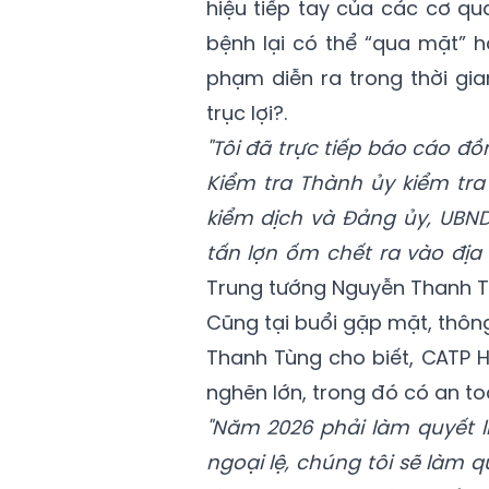
hiệu tiếp tay của các cơ qu
bệnh lại có thể “qua mặt” h
phạm diễn ra trong thời gi
trục lợi?.
"Tôi đã trực tiếp báo cáo đ
Kiểm tra Thành ủy kiểm tra
kiểm dịch và Đảng ủy, UBND
tấn lợn ốm chết ra vào địa
Trung tướng Nguyễn Thanh Tù
Cũng tại buổi gặp mặt, thôn
Thanh Tùng cho biết, CATP H
nghẽn lớn, trong đó có an t
"Năm 2026 phải làm quyết l
ngoại lệ, chúng tôi sẽ làm q