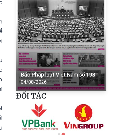
c
h
ể
i
ụ
c
Báo Pháp luật Việt Nam số 198
h
04/08/2026
i
ĐỐI TÁC
i
i
u