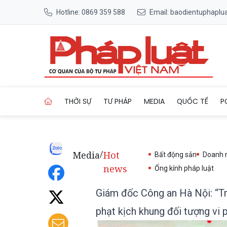
Hotline: 0869 359 588
Email: baodientuphapl
Trang chủ Giám đốc Công an 
THỜI SỰ
TƯ PHÁP
MEDIA
QUỐC TẾ
P
Media
Hot
/
Bất động sản
Doanh 
news
Ống kính pháp luật
Giám đốc Công an Hà Nội: “Tru
phạt kịch khung đối tượng vi