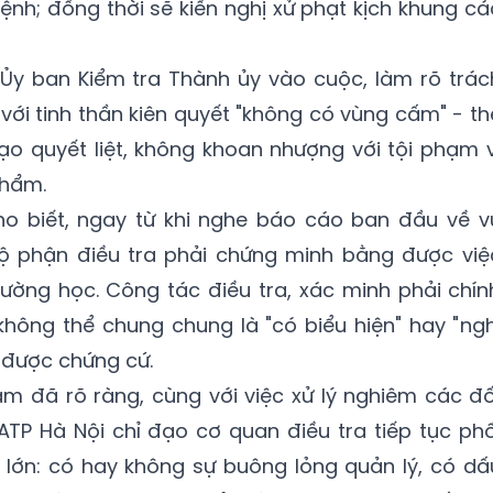
nh; đồng thời sẽ kiến nghị xử phạt kịch khung cá
 Ủy ban Kiểm tra Thành ủy vào cuộc, làm rõ trác
với tinh thần kiên quyết "không có vùng cấm" - th
o quyết liệt, không khoan nhượng với tội phạm v
phẩm.
o biết, ngay từ khi nghe báo cáo ban đầu về v
ộ phận điều tra phải chứng minh bằng được việ
ường học. Công tác điều tra, xác minh phải chín
 không thể chung chung là "có biểu hiện" hay "
ngh
 được chứng cứ.
ạm đã rõ ràng, cùng với việc xử lý nghiêm các đố
TP Hà Nội chỉ đạo cơ quan điều tra tiếp tục phố
 lớn: có hay không sự buông lỏng quản lý, có dấ