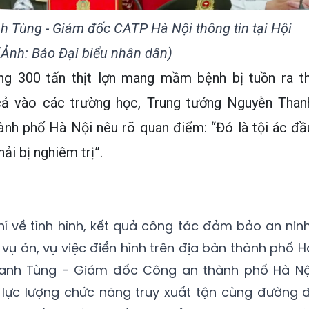
 Tùng - Giám đốc CATP Hà Nội thông tin tại Hội
(Ảnh: Báo Đại biểu nhân dân)
ng 300 tấn thịt lợn mang mầm bệnh bị tuồn ra th
 cả vào các trường học, Trung tướng Nguyễn Than
nh phố Hà Nội nêu rõ quan điểm: “Đó là tội ác đầ
ải bị nghiêm trị”.
hí về tình hình, kết quả công tác đảm bảo an ninh
 vụ án, vụ việc điển hình trên địa bàn thành phố H
hanh Tùng - Giám đốc Công an thành phố Hà Nộ
 lực lượng chức năng truy xuất tận cùng đường đ