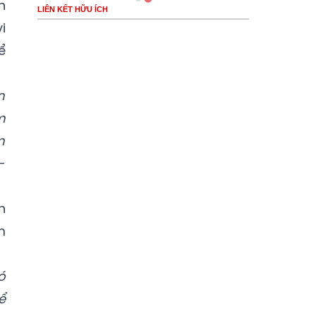
n
LIÊN KẾT HỮU ÍCH
i
ể
n
m
m
-
n
m
ó
ể