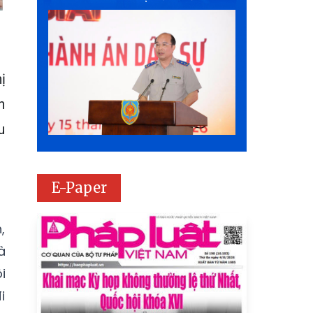
ị
h
u
E-Paper
,
à
i
i