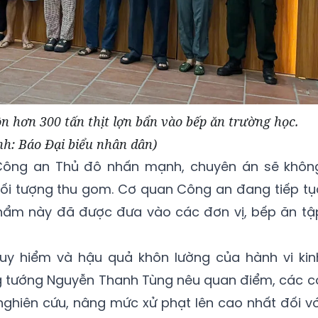
n hơn 300 tấn thịt lợn bẩn vào bếp ăn trường học.
nh: Báo Đại biểu nhân dân)
Công an Thủ đô nhấn mạnh, chuyên án sẽ khôn
 đối tượng thu gom. Cơ quan Công an đang tiếp tụ
hẩm này đã được đưa vào các đơn vị, bếp ăn tậ
nguy hiểm và hậu quả khôn lường của hành vi kin
 tướng Nguyễn Thanh Tùng nêu quan điểm, các c
nghiên cứu, nâng mức xử phạt lên cao nhất đối vớ