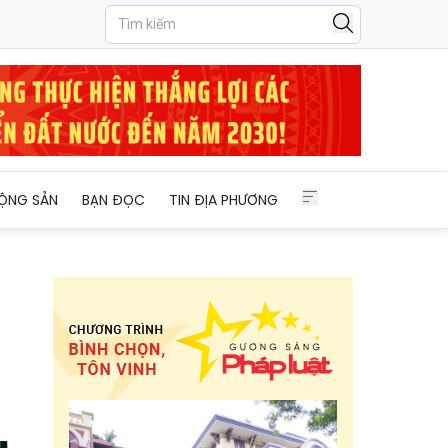
 kịch khung đối tượng vi phạm”
ỘNG SẢN
BẠN ĐỌC
TIN ĐỊA PHƯƠNG