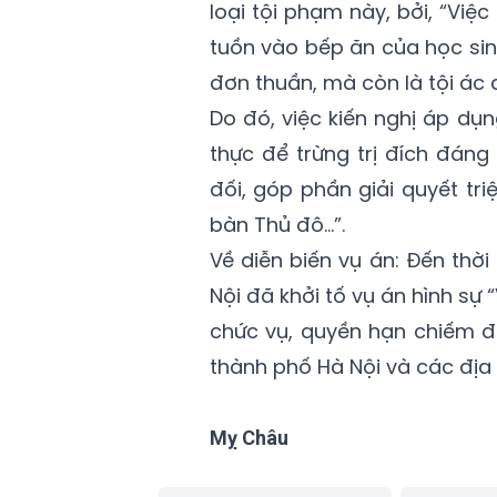
loại tội phạm này, bởi, “Vi
tuồn
vào bếp ăn của học sinh
đơn thuần, mà còn là tội ác 
Do đó, việc kiến nghị áp dụ
thực để trừng trị đích đáng
đối, góp phần giải quyết tr
bàn Thủ đô...”.
Về diễn biến vụ án: Đến thờ
Nội đã khởi tố vụ án hình s
chức vụ, quyền hạn chiếm đo
thành phố Hà Nội và các địa
Mỵ Châu