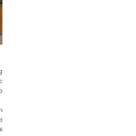
g
c
p
h
ơ
i