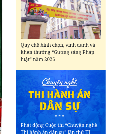
Quy chế bình chọn, vinh danh và
khen thưởng “Gương sáng Pháp
luật” năm 2026
Phát động Cuộc thi “Chuyện nghề
Thi hành án dân sự” lần thứ III