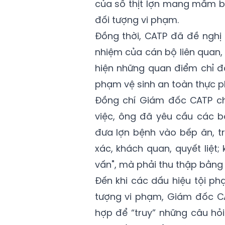
của số thịt lợn mang mầm bệ
đối tượng vi phạm.
Đồng thời, CATP đã đề nghị
nhiệm của cán bộ liên quan, 
hiện những quan điểm chỉ đạ
phạm vệ sinh an toàn thực 
Đồng chí Giám đốc CATP ch
việc, ông đã yêu cầu các b
đưa lợn bệnh vào bếp ăn, tr
xác, khách quan, quyết liệt;
vấn
", mà phải thu thập bằng
Đến khi các dấu hiệu tội ph
tượng vi phạm, Giám đốc CA
hợp để “truy” những câu hỏi