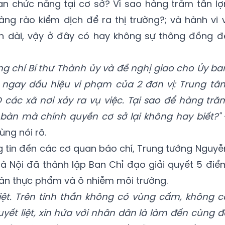
an chức năng tại cơ sở? Vì sao hàng trăm tấn lợ
àng rào kiểm dịch để ra thị trường?; và hành vi v
an dài, vậy ở đây có hay không sự thông đồng đ
ồng chí Bí thư Thành ủy và đề nghị giao cho Ủy ba
 ngay dấu hiệu vi phạm của 2 đơn vị: Trung tâ
 các xã nơi xảy ra vụ việc. Tại sao để hàng tră
 bàn mà chính quyền cơ sở lại không hay biết?"
ng nói rõ.
g tin đến các cơ quan báo chí, Trung tướng Nguyễ
à Nội đã thành lập Ban Chỉ đạo giải quyết 5 điể
oàn thực phẩm và ô nhiễm môi trường.
iệt. Trên tinh thần không có vùng cấm, không c
uyết liệt, xin hứa với nhân dân là làm đến cùng đ