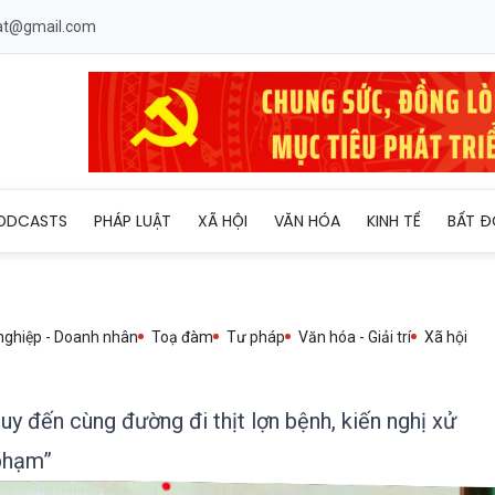
uat@gmail.com
Hà Nội: “Truy đến cùng đường đi thịt lợn bệnh, kiến nghị xử phạt
ODCASTS
PHÁP LUẬT
XÃ HỘI
VĂN HÓA
KINH TẾ
BẤT Đ
nghiệp - Doanh nhân
Toạ đàm
Tư pháp
Văn hóa - Giải trí
Xã hội
y đến cùng đường đi thịt lợn bệnh, kiến nghị xử
 phạm”