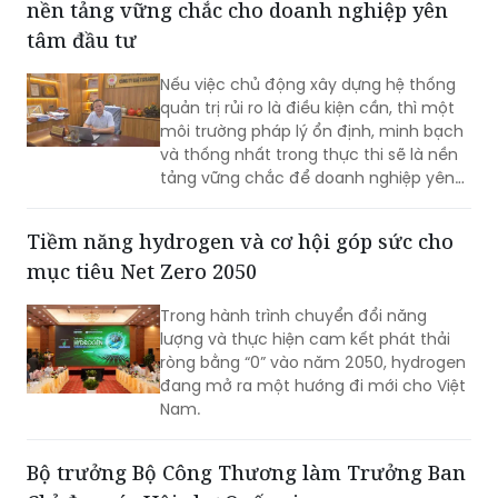
Nếu việc chủ động xây dựng hệ thống
quản trị rủi ro là điều kiện cần, thì một
môi trường pháp lý ổn định, minh bạch
và thống nhất trong thực thi sẽ là nền
tảng vững chắc để doanh nghiệp yên
tâm đầu tư dài hạn. Cùng với nỗ lực
nâng cao năng lực tuân thủ từ phía
Tiềm năng hydrogen và cơ hội góp sức cho
doanh nghiệp, việc tiếp tục hoàn thiện
mục tiêu Net Zero 2050
thể chế, tăng tính dự báo và thống
nhất trong áp dụng pháp luật sẽ tạo
Trong hành trình chuyển đổi năng
điều kiện cho hoạt động sản xuất, kinh
lượng và thực hiện cam kết phát thải
doanh phát triển bền vững.
ròng bằng “0” vào năm 2050, hydrogen
đang mở ra một hướng đi mới cho Việt
Nam.
Bộ trưởng Bộ Công Thương làm Trưởng Ban
Chỉ đạo các Hội chợ Quốc gia
Theo Quyết định vừa được Phó Thủ