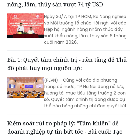
Ngày 30/7, tại TP HCM, Bộ Nông nghiệp
và Môi trường tổ chức Hội nghị với các
Hiệp hội ngành hàng nhằm thúc đẩy
xuất khẩu nông, lâm, thủy sản 6 tháng
cuối năm 2026.
Bài 1: Quyết tâm chính trị - nền tảng để Thủ
đô phát huy mọi nguồn lực
(PLVN) - Cùng với các địa phương
trong cả nước, TP Hà Nội đang nỗ lực,
hướng tới mục tiêu tăng trưởng 2 con
số. Quyết tâm chính trị đang được cụ
thể hóa bằng những chỉ đạo quyết liệt,
hành động đồng bộ và tinh thần dám
nghĩ, dám làm. Đây chính là những
Kiểm soát rủi ro pháp lý: “Tấm khiên” để
động lực quan trọng để TP khơi dậy
doanh nghiệp tự tin bứt tốc - Bài cuối: Tạo
khát vọng tăng trưởng, cũng là nền
tảng để Thủ đô phát huy mọi nguồn
nền tảng vững chắc cho doanh nghiệp yên
lực, tạo đà bứt phá trong giai đoạn
tâm đầu tư
phát triển mới…