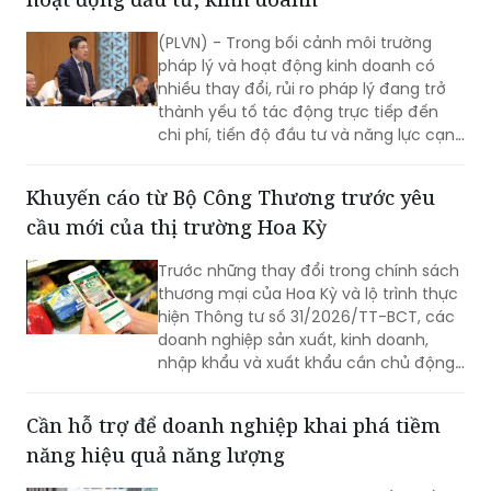
pháp lý và hoạt động kinh doanh có
nhiều thay đổi, rủi ro pháp lý đang trở
thành yếu tố tác động trực tiếp đến
chi phí, tiến độ đầu tư và năng lực cạnh
tranh của doanh nghiệp. Chủ động
quản trị rủi ro, đồng thời tiếp tục hoàn
Khuyến cáo từ Bộ Công Thương trước yêu
thiện thể chế theo hướng minh bạch,
cầu mới của thị trường Hoa Kỳ
ổn định và thống nhất trong thực thi
chính là nền tảng để doanh nghiệp yên
Trước những thay đổi trong chính sách
tâm đầu tư, phát triển bền vững.
thương mại của Hoa Kỳ và lộ trình thực
hiện Thông tư số 31/2026/TT-BCT, các
doanh nghiệp sản xuất, kinh doanh,
nhập khẩu và xuất khẩu cần chủ động
rà soát, chuẩn hóa và nâng cao khả
năng truy xuất nguồn gốc trong toàn
Cần hỗ trợ để doanh nghiệp khai phá tiềm
bộ chuỗi cung ứng.
năng hiệu quả năng lượng
Sử dụng hiệu quả năng lượng (HQNL) là
vấn đề lớn với nhiều quốc gia. Báo PLVN
đã có cuộc phỏng vấn bà Nethe Veje