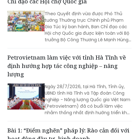
tướng Thường trực Chính phủ Phạm
Gia Túc ký ban hành, Ban Chỉ đạo các
Hội chợ Quốc gia được kiện toàn với Bộ
trưởng Bộ Công Thương Lê Mạnh Hùng
giữ cương vị Trưởng Ban.
Petrovietnam làm việc với tỉnh Hà Tĩnh về
định hướng hợp tác công nghiệp – năng
lượng
Ngày 28/7/2026, tại Hà Tĩnh, Tỉnh ủy,
UBND tỉnh Hà Tĩnh và Tập đoàn Công
nghiệp - Năng lượng Quốc gia Việt Nam
(Petrovietnam) đã có buổi làm việc
nhằm thống nhất định hướng triển khai
các dự án trọng điểm.
Bài 1: “Điểm nghẽn” pháp lý: Rào cản đối với
hoạt động đầu tư, kinh doanh
(PLVN) - Trong bối cảnh môi trường