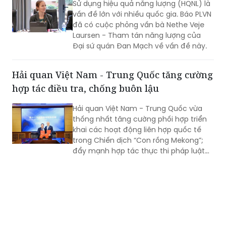
Laursen - Tham tán năng lượng của
Đại sứ quán Đan Mạch về vấn đề này.
Hải quan Việt Nam - Trung Quốc tăng cường
hợp tác điều tra, chống buôn lậu
Hải quan Việt Nam - Trung Quốc vừa
thống nhất tăng cường phối hợp triển
khai các hoạt động liên hợp quốc tế
trong Chiến dịch “Con rồng Mekong”;
đẩy mạnh hợp tác thực thi pháp luật
trong đấu tranh phòng, chống buôn
lậu, gian lận thương mại, vận chuyển
trái phép hàng hóa qua biên giới; đấu
tranh với các loại tội phạm về ma túy,
tiền chất, động vật hoang dã và sản
phẩm động vật nguy cấp, quý, hiếm,
chất nổ dân dụng, hàng hóa lưỡng
dụng, thuốc lá và các hành vi xâm
phạm quyền sở hữu trí tuệ.