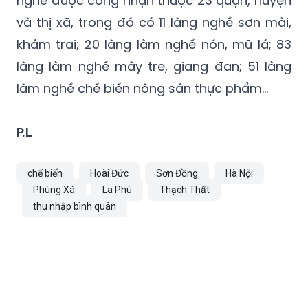
khảm trai; 20 làng làm nghề nón, mũ lá; 83
làng làm nghề mây tre, giang đan; 51 làng
làm nghề chế biến nông sản thực phẩm…
P.L
chế biến
Hoài Đức
Sơn Đồng
Hà Nội
Phùng Xá
La Phù
Thạch Thất
thu nhập bình quân
TIN CÙNG CHUYÊN MỤC