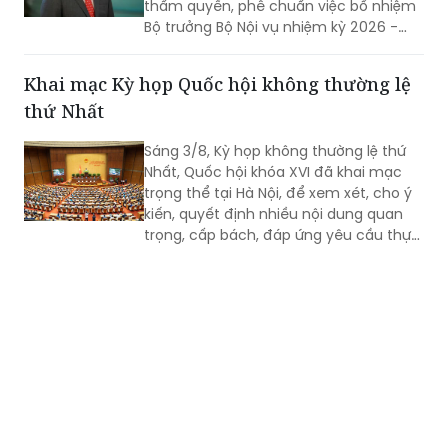
thẩm quyền, phê chuẩn việc bổ nhiệm
Bộ trưởng Bộ Nội vụ nhiệm kỳ 2026 -
2031 đối với ông Nguyễn Tiến Hải, Ủy
viên Ban Chấp hành Trung ương Đảng,
Khai mạc Kỳ họp Quốc hội không thường lệ
quyền Bộ trưởng Bộ Nội vụ.
thứ Nhất
Sáng 3/8, Kỳ họp không thường lệ thứ
Nhất, Quốc hội khóa XVI đã khai mạc
trọng thể tại Hà Nội, để xem xét, cho ý
kiến, quyết định nhiều nội dung quan
trọng, cấp bách, đáp ứng yêu cầu thực
tiễn, vì sự phát triển nhanh, bền vững
của đất nước.