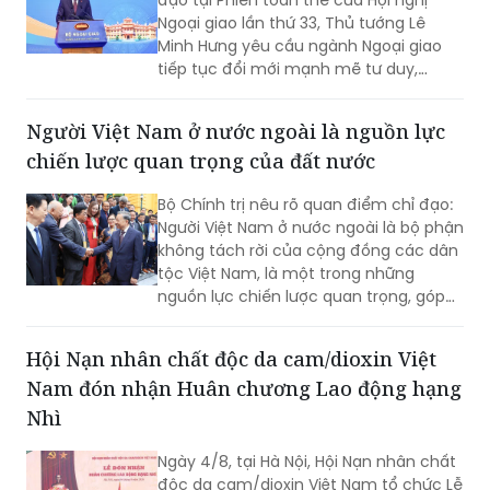
đạo tại Phiên toàn thể của Hội nghị
Ngoại giao lần thứ 33, Thủ tướng Lê
Minh Hưng yêu cầu ngành Ngoại giao
tiếp tục đổi mới mạnh mẽ tư duy,
phương thức triển khai công tác đối
ngoại theo hướng chủ động hơn, thực
Người Việt Nam ở nước ngoài là nguồn lực
chất hơn, đồng hành chặt chẽ hơn với
chiến lược quan trọng của đất nước
các Bộ, ngành, địa phương và cộng
đồng doanh nghiệp nhằm góp phần
Bộ Chính trị nêu rõ quan điểm chỉ đạo:
thực hiện mục tiêu tăng trưởng 2 con
Người Việt Nam ở nước ngoài là bộ phận
số.
không tách rời của cộng đồng các dân
tộc Việt Nam, là một trong những
nguồn lực chiến lược quan trọng, góp
phần nâng cao sức mạnh tổng hợp
quốc gia; là cầu nối giữa Việt Nam với
Hội Nạn nhân chất độc da cam/dioxin Việt
thế giới...
Nam đón nhận Huân chương Lao động hạng
Nhì
Ngày 4/8, tại Hà Nội, Hội Nạn nhân chất
độc da cam/dioxin Việt Nam tổ chức Lễ