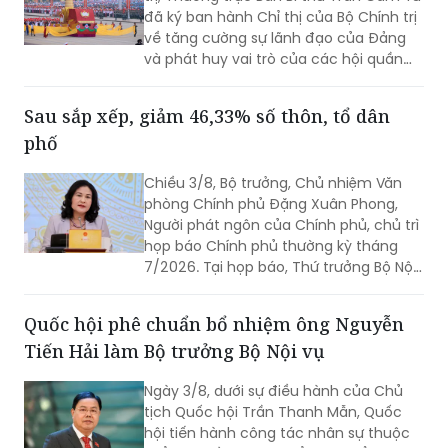
đã ký ban hành Chỉ thị của Bộ Chính trị
về tăng cường sự lãnh đạo của Đảng
và phát huy vai trò của các hội quần
chúng trong giai đoạn phát triển mới
(Chỉ thị số 11-CT/TW)
Sau sắp xếp, giảm 46,33% số thôn, tổ dân
phố
Chiều 3/8, Bộ trưởng, Chủ nhiệm Văn
phòng Chính phủ Đặng Xuân Phong,
Người phát ngôn của Chính phủ, chủ trì
họp báo Chính phủ thường kỳ tháng
7/2026. Tại họp báo, Thứ trưởng Bộ Nội
vụ Nguyễn Thị Hà đã thông tin về kết
quả sắp xếp các thôn, tổ dân phố trên
Quốc hội phê chuẩn bổ nhiệm ông Nguyễn
toàn quốc.
Tiến Hải làm Bộ trưởng Bộ Nội vụ
Ngày 3/8, dưới sự điều hành của Chủ
tịch Quốc hội Trần Thanh Mẫn, Quốc
hội tiến hành công tác nhân sự thuộc