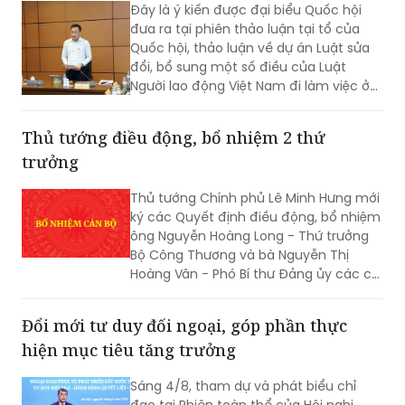
Đây là ý kiến được đại biểu Quốc hội
đưa ra tại phiên thảo luận tại tổ của
Quốc hội, thảo luận về dự án Luật sửa
đổi, bổ sung một số điều của Luật
Người lao động Việt Nam đi làm việc ở
nước ngoài theo hợp đồng.
Thủ tướng điều động, bổ nhiệm 2 thứ
trưởng
Thủ tướng Chính phủ Lê Minh Hưng mới
ký các Quyết định điều động, bổ nhiệm
ông Nguyễn Hoàng Long - Thứ trưởng
Bộ Công Thương và bà Nguyễn Thị
Hoàng Vân - Phó Bí thư Đảng ủy các cơ
quan Đảng Trung ương, giữ chức Thứ
trưởng Bộ Ngoại giao.
Đổi mới tư duy đối ngoại, góp phần thực
hiện mục tiêu tăng trưởng
Sáng 4/8, tham dự và phát biểu chỉ