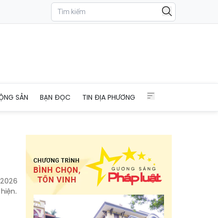
ỘNG SẢN
BẠN ĐỌC
TIN ĐỊA PHƯƠNG
0/2026
hiện.