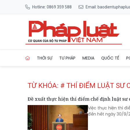
Hotline: 0869 359 588
Email: baodientuphapl
Trang chủ Tag
THỜI SỰ
TƯ PHÁP
MEDIA
QUỐC TẾ
P
TỪ KHÓA: # THÍ ĐIỂM LUẬT SƯ
Đề xuất thực hiện thí điểm chế định luật sư 
Việc thực hiện thí đ
đến hết ngày 30/9/20