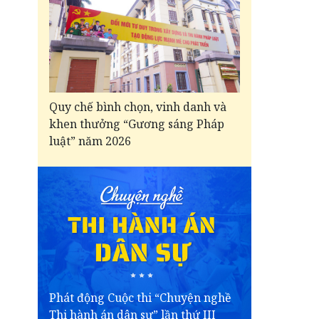
Quy chế bình chọn, vinh danh và
khen thưởng “Gương sáng Pháp
luật” năm 2026
Phát động Cuộc thi “Chuyện nghề
Thi hành án dân sự” lần thứ III