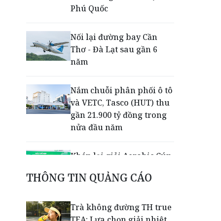
Phú Quốc
Nối lại đường bay Cần
Thơ - Đà Lạt sau gần 6
năm
Nắm chuỗi phân phối ô tô
và VETC, Tasco (HUT) thu
gần 21.900 tỷ đồng trong
nửa đầu năm
Khép lại giải Aerobic Cúp
Nestlé MILO 2026: Sân
THÔNG TIN QUẢNG CÁO
chơi học đường giúp học
sinh rèn kỹ năng sống
qua từng bước nhảy
Trà không đường TH true
TEA: Lựa chọn giải nhiệt