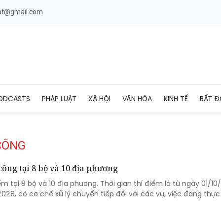
uat@gmail.com
ODCASTS
PHÁP LUẬT
XÃ HỘI
VĂN HÓA
KINH TẾ
BẤT Đ
 CÔNG
công tại 8 bộ và 10 địa phương
iểm tại 8 bộ và 10 địa phương. Thời gian thí điểm là từ ngày 01/1
28, có cơ chế xử lý chuyển tiếp đối với các vụ, việc đang thực 