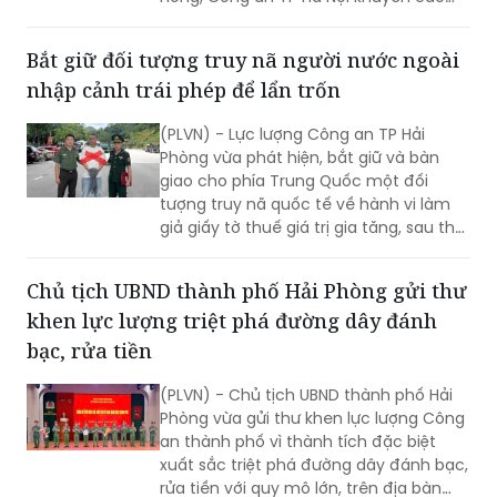
người dân cần kiểm chứng nguồn tin
trước khi bình luận, chia sẻ trên mạng
Bắt giữ đối tượng truy nã người nước ngoài
xã hội, tránh tiếp tay cho tin giả và vi
nhập cảnh trái phép để lẩn trốn
phạm pháp luật.
(PLVN) - Lực lượng Công an TP Hải
Phòng vừa phát hiện, bắt giữ và bàn
giao cho phía Trung Quốc một đối
tượng truy nã quốc tế về hành vi làm
giả giấy tờ thuế giá trị gia tăng, sau thời
gian lẩn trốn trên địa bàn thành phố.
Chủ tịch UBND thành phố Hải Phòng gửi thư
khen lực lượng triệt phá đường dây đánh
bạc, rửa tiền
(PLVN) - Chủ tịch UBND thành phố Hải
Phòng vừa gửi thư khen lực lượng Công
an thành phố vì thành tích đặc biệt
xuất sắc triệt phá đường dây đánh bạc,
rửa tiền với quy mô lớn, trên địa bàn