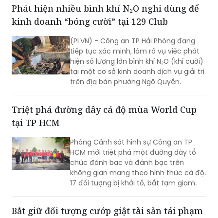
các đơn vị liên quan nhanh chóng điều
Phát hiện nhiều bình khí N₂O nghi dùng để
tra, làm rõ vụ “Cố ý gây thương tích” và
kinh doanh “bóng cười” tại 129 Club
“Gây rối trật tự công cộng” xảy ra ngày
30/7 tại ấp 14, xã Tân Vĩnh Lộc.
(PLVN) - Công an TP Hải Phòng đang
tiếp tục xác minh, làm rõ vụ việc phát
hiện số lượng lớn bình khí N₂O (khí cười)
tại một cơ sở kinh doanh dịch vụ giải trí
trên địa bàn phường Ngô Quyền.
Triệt phá đường dây cá độ mùa World Cup
tại TP HCM
Phòng Cảnh sát hình sự Công an TP
HCM mới triệt phá một đường dây tổ
chức đánh bạc và đánh bạc trên
không gian mạng theo hình thức cá độ.
17 đối tượng bị khởi tố, bắt tạm giam.
Bắt giữ đối tượng cướp giật tài sản tái phạm