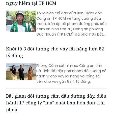
nguy hiểm tại TP HCM
Thực hiện chỉ đạo của Ban Giám đốc
Công an TP HCM về tăng cường đấu
tranh, trấn áp tội phạm đường phố, bảo
đảm an ninh trật tự, Công an phường
Đức Nhuận (TP HCM) đã phối hợp bắt
giữ một đối tượng thực hiện hành vi
cướp giật tài sản, đồng thời chuyển vụ
Khởi tố 3 đối tượng cho vay lãi nặng hơn 82
việc đến Văn phòng Cơ quan Cảnh sát
tỷ đồng
điều tra Công an TP HCM để điều tra
theo quy định.
Phòng Cảnh sát hình sự Công an tỉnh
Hà Tĩnh đã triệt phá nhóm đối tượng có
hành vi cho vay lãi nặng với tổng số
tiền cho vay gần 82,4 tỷ đồng.
Bắt giam đối tượng cầm đầu đường dây, điều
hành 17 công ty "ma" xuất bán hóa đơn trái
phép