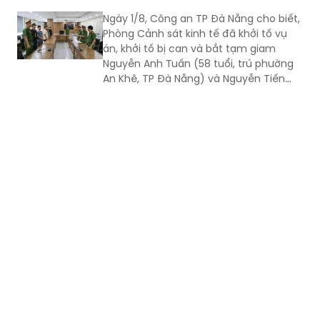
Ngày 1/8, Công an TP Đà Nẵng cho biết,
Phòng Cảnh sát kinh tế đã khởi tố vụ
án, khởi tố bị can và bắt tạm giam
Nguyễn Anh Tuấn (58 tuổi, trú phường
An Khê, TP Đà Nẵng) và Nguyễn Tiến
Trãi (43 tuổi, trú TPHCM) để điều tra về
hành vi in, phát hành, mua bán trái
phép hóa đơn.