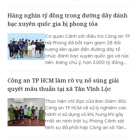
rộng.
Hàng nghìn tỷ đồng trong đường dây đánh
bạc xuyên quốc gia bị phong tỏa
Cơ quan Cảnh sát điều tra Công an TP
Hải Phòng đã bắt tạm giam 28 đối
tượng liên quan đến đường dây tổ
chức đánh bạc xuyên quốc gia và rửa
tiền. Đáng chú ý, hơn 3.000 tỷ đồng
trong 2.003 tài khoản tại 36 ngân hàng
đã bị phong tỏa để phục vụ điều tra.
Công an TP HCM làm rõ vụ nổ súng giải
quyết mâu thuẫn tại xã Tân Vĩnh Lộc
Thực hiện chỉ đạo của Ban Giám đốc
Công an TP HCM về xử lý nghiêm các
hành vi sử dụng vũ khí, hung khí gây
mất an ninh trật tự, Phòng Cảnh sát
hình sự đã phối hợp Công an xã Tân
Vĩnh Lộc, Công an xã Đông Thạnh và