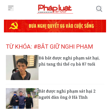
Trang chủ Tag
TỪ KHÓA: #BẮT GIỮ NGHI PHẠM
Đã bắt được nghi phạm sát hại,
phi tang thi thể cụ bà 87 tuổi
Bắt được nghi phạm sát hại 2
người đàn ông ở Hà Tĩnh
Bắt giữ nghi phạm giả vờ mua