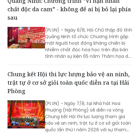
Quảng Ninh: Chương trình “Vì nạn nhân
chất độc da cam” - không để ai bị bỏ lại phía
sau
(PLVN) – Ngày 6/8, Hội Chữ thập đỏ tỉnh
Quảng Ninh tổ chức Chương trình gặp
mặt Người hoạt động kháng chiến bị
nhiễm chất độc hóa học trên địa bàn
tỉnh nhân sự kiện 65 năm Thảm họa da
cam ở Việt Nam (10/8/1961 -
10/8/2026) và tổng kết 5 năm phong
Chung kết Hội thi lực lượng bảo vệ an ninh,
trào “Vì nạn nhân chất độc da cam”.
trật tự ở cơ sở giỏi toàn quốc diễn ra tại Hải
Phòng
(PLVN) - Ngày 7/8, tại Nhà hát Hoa
Phượng (Hải Phòng) sẽ diễn ra vòng
Chung kết Hội thi lực lượng tham gia
bảo vệ an ninh, trật tự ở cơ sở giỏi toàn
quốc lần thứ I năm 2026 với sự tham
gia của 8 đội tuyển xuất sắc đại diện