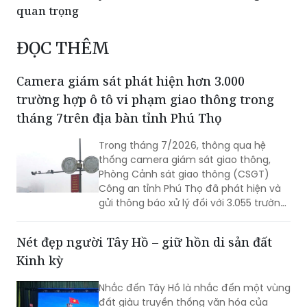
quan trọng
ĐỌC THÊM
Camera giám sát phát hiện hơn 3.000
trường hợp ô tô vi phạm giao thông trong
tháng 7trên địa bàn tỉnh Phú Thọ
Trong tháng 7/2026, thông qua hệ
thống camera giám sát giao thông,
Phòng Cảnh sát giao thông (CSGT)
Công an tỉnh Phú Thọ đã phát hiện và
gửi thông báo xử lý đối với 3.055 trường
hợp ô tô vi phạm trật tự an toàn giao
thông (TTATGT). Các lỗi vi phạm phổ
Nét đẹp người Tây Hồ – giữ hồn di sản đất
biến tập trung vào hành vi chạy quá
Kinh kỳ
tốc độ và không chấp hành tín hiệu
đèn giao thông.
Nhắc đến Tây Hồ là nhắc đến một vùng
đất giàu truyền thống văn hóa của