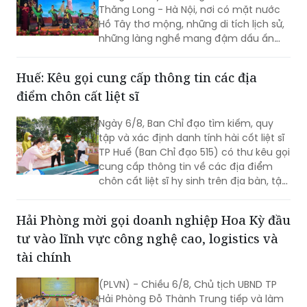
Thăng Long - Hà Nội, nơi có mặt nước
Hồ Tây thơ mộng, những di tích lịch sử,
những làng nghề mang đậm dấu ấn
dân gian và những con người luôn biết
trân trọng, gìn giữ các giá trị văn hóa
Huế: Kêu gọi cung cấp thông tin các địa
nghìn năm văn hiến.
điểm chôn cất liệt sĩ
Ngày 6/8, Ban Chỉ đạo tìm kiếm, quy
tập và xác định danh tính hài cốt liệt sĩ
TP Huế (Ban Chỉ đạo 515) có thư kêu gọi
cung cấp thông tin về các địa điểm
chôn cất liệt sĩ hy sinh trên địa bàn, tập
trung tại khu vực đèo Phước Tượng,
đèo Hải Vân (xã Chân Mây - Lăng Cô)
Hải Phòng mời gọi doanh nghiệp Hoa Kỳ đầu
và khu vực sông Truồi (xã Lộc An).
tư vào lĩnh vực công nghệ cao, logistics và
tài chính
(PLVN) - Chiều 6/8, Chủ tịch UBND TP
Hải Phòng Đỗ Thành Trung tiếp và làm