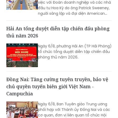
việc với Đoàn doanh nghiệp và các nhà
đầu tư Hoa Kỳ do ông Patrick Sweeney,
người sáng lập và đại diện American
Kestrel Global Strategies Group làm
Trưởng đoàn đến thăm, làm việc và
Hải An tổng duyệt diễn tập chiến đấu phòng
tìm hiểu cơ hội đầu tư tại Hải Phòng.
thủ năm 2026
Ngày 6/8, phường Hải An (TP Hải Phòng)
tổ chức tổng duyệt diễn tập chiến đấu
phòng thủ năm 2026.
Đồng Nai: Tăng cường tuyên truyền, bảo vệ
chủ quyền tuyến biên giới Việt Nam -
Campuchia
Ngày 6/8, Ban Tuyên giáo Trung ương
phối hợp với Thành ủy Đồng Nai và các
cơ quan, đơn vị liên quan tổ chức Hội