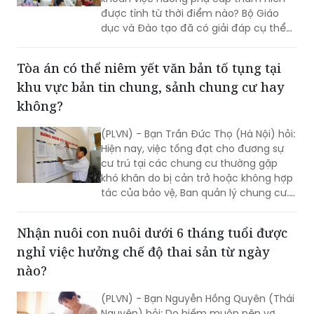
về vấn đề này.
Tòa án có thể niêm yết văn bản tố tụng tại
khu vực bản tin chung, sảnh chung cư hay
không?
(PLVN) - Bạn Trần Đức Thọ (Hà Nội) hỏi:
Hiện nay, việc tống đạt cho đương sự
cư trú tại các chung cư thường gặp
khó khăn do bị cản trở hoặc không hợp
tác của bảo vệ, Ban quản lý chung cư.
Vậy, Tòa án có thể niêm yết tại khu vực
bản tin chung, sảnh chung cư hay
Nhận nuôi con nuôi dưới 6 tháng tuổi được
không?
nghỉ việc hưởng chế độ thai sản từ ngày
nào?
(PLVN) - Bạn Nguyễn Hồng Quyên (Thái
Nguyên) hỏi: Do hiếm muộn nên vợ
chồng chị tôi đang làm thủ tục nhận
con nuôi. Người lao động nhận nuôi con