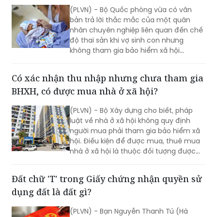
nhân chuyên nghiệp liên quan đến chế
độ thai sản khi vợ sinh con nhưng
không tham gia bảo hiểm xã hội
(BHXH).
Có xác nhận thu nhập nhưng chưa tham gia
BHXH, có được mua nhà ở xã hội?
(PLVN) - Bộ Xây dựng cho biết, pháp
luật về nhà ở xã hội không quy định
người mua phải tham gia bảo hiểm xã
hội. Điều kiện để được mua, thuê mua
nhà ở xã hội là thuộc đối tượng được
hưởng chính sách và đáp ứng các yêu
cầu về nhà ở, thu nhập theo quy định
Đất chữ 'T' trong Giấy chứng nhận quyền sử
hiện hành.
dụng đất là đất gì?
(PLVN) - Bạn Nguyễn Thanh Tú (Hà
Tĩnh) hỏi: Gia đình tôi có một sổ đỏ ghi
chữ T tại mục phân loại đất. Trước đây
khi cấp sổ thì được cán bộ giải thích