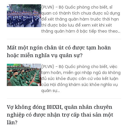
để xét thăng quân hàm trước thời hạn
thì được bảo lưu để xem xét khi xét
thăng quân hàm ở bậc tiếp theo theo
quy định của Thông tư số 18/2025/TT-
BQP.
Mất một ngón chân út có được tạm hoãn
hoặc miễn nghĩa vụ quân sự?
(PLVN) - Bộ Quốc phòng cho biết, việc
tạm hoãn, miễn gọi nhập ngũ do không
đủ sức khỏe được căn cứ vào kết luận
của Hội đồng khám sức khỏe nghĩa vụ
quân sự...
Vợ không đóng BHXH, quân nhân chuyên
nghiệp có được nhận trợ cấp thai sản một
lần?
(PLVN) - Bộ Quốc phòng vừa có văn
bản trả lời thắc mắc của một quân