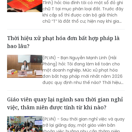
chữ “T” là đất thổ cư; hiện nay khi gia
đình tôi thực hiện đổi sổ lại giải thích
chữ “T” là đất trồng trọt? Vậy, chữ T này
Thời hiệu xử phạt hóa đơn bất hợp pháp là
phải hiểu là loại đất gì?
bao lâu?
(PLVN) - Bạn Nguyễn Mạnh Linh (Hải
Phòng) hỏi: Tôi đang làm kế toán cho
một doanh nghiệp. Mức xử phạt hóa
đơn bất hợp pháp mới nhất năm 2026
được quy định như thế nào? Thời hiệu
xử phạt hóa đơn bất hợp pháp là bao
lâu?
Giáo viên quay lại ngành sau thời gian nghỉ
việc, thâm niên được tính từ khi nào?
(PLVN) - Sau thời gian nghỉ việc và quay
trở lại giảng dạy, một giáo viên băn
khoăn việc hưởng phụ cấp thâm niên
được tính từ thời điểm nào? Bộ Giáo
dục và Đào tạo đã có giải đáp cụ thể