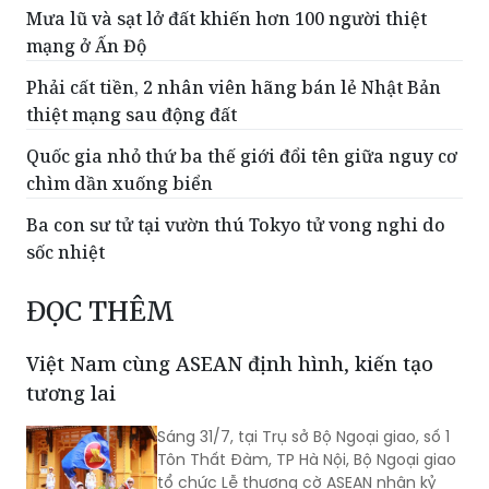
Phải cất tiền, 2 nhân viên hãng bán lẻ Nhật Bản
thiệt mạng sau động đất
Quốc gia nhỏ thứ ba thế giới đổi tên giữa nguy cơ
chìm dần xuống biển
Ba con sư tử tại vườn thú Tokyo tử vong nghi do
sốc nhiệt
ĐỌC THÊM
Việt Nam cùng ASEAN định hình, kiến tạo
tương lai
Sáng 31/7, tại Trụ sở Bộ Ngoại giao, số 1
Tôn Thất Đàm, TP Hà Nội, Bộ Ngoại giao
tổ chức Lễ thượng cờ ASEAN nhân kỷ
niệm 59 năm Ngày thành lập Hiệp hội
các quốc gia Đông Nam Á (ASEAN) và