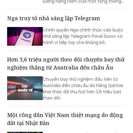
Nga truy tố nhà sáng lập Telegram
nhận mức tiền ký gửi lên tới khoảng 170
triệu won, trở thành phạm nhân nhận
Chính quyền Nga chính thức cáo buộc
được nhiều tiền nhất tại Trại tạm giam
nhà sáng lập Telegram Pavel Durov có
miền Nam Seoul.
hành vi tiếp tay cho khủng bố.
Hơn 3,6 triệu người theo dõi chuyến bay thử
nghiệm thẳng từ Australia đến châu Âu
Chuyến bay thử nghiệm đầu tiên từ
Australia đến châu Âu do hãng Qantas
khai thác đã thu hút hơn 3,6 triệu lượt
theo dõi.
Một công dân Việt Nam thiệt mạng do động
đất tại Nhật Bản
Bộ Ngoại giao cho biết, liên quan đến
trận động đất xảy ra ngày 28/07/2026
tại tỉnh Kumamoto, Nhật Bản, theo