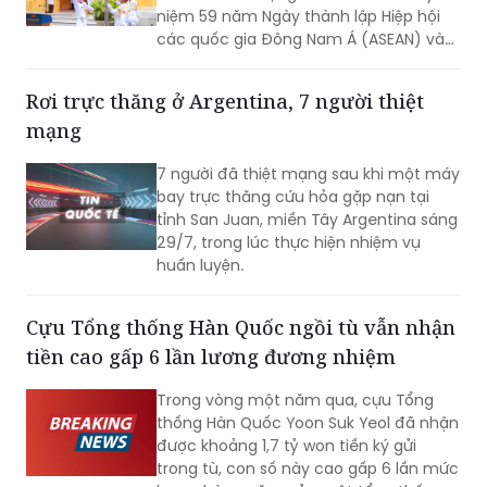
31 năm Việt Nam tham gia ASEAN.
Rơi trực thăng ở Argentina, 7 người thiệt
mạng
7 người đã thiệt mạng sau khi một máy
bay trực thăng cứu hỏa gặp nạn tại
tỉnh San Juan, miền Tây Argentina sáng
29/7, trong lúc thực hiện nhiệm vụ
huấn luyện.
Cựu Tổng thống Hàn Quốc ngồi tù vẫn nhận
tiền cao gấp 6 lần lương đương nhiệm
Trong vòng một năm qua, cựu Tổng
thống Hàn Quốc Yoon Suk Yeol đã nhận
được khoảng 1,7 tỷ won tiền ký gửi
trong tù, con số này cao gấp 6 lần mức
lương hàng năm của một tổng thống
đương nhiệm. Không những vậy, cựu Đệ
nhất phu nhân Kim Keon-hee cũng ghi