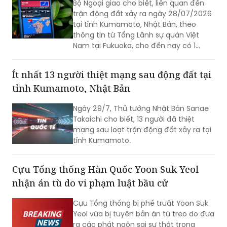
thông tin từ Tổng Lãnh sự quán Việt
Nam tại Fukuoka, cho đến nay có 1
công dân Việt Nam thiệt mạng và một
số công dân Việt Nam bị thương trong
Ít nhất 13 người thiệt mạng sau động đất tại
trận động đất.
tỉnh Kumamoto, Nhật Bản
Ngày 29/7, Thủ tướng Nhật Bản Sanae
Takaichi cho biết, 13 người đã thiệt
mạng sau loạt trận động đất xảy ra tại
tỉnh Kumamoto.
Cựu Tổng thống Hàn Quốc Yoon Suk Yeol
nhận án tù do vi phạm luật bầu cử
Cựu Tổng thống bị phế truất Yoon Suk
Yeol vừa bị tuyên bản án tù treo do đưa
ra các phát ngôn sai sự thật trong
chiến dịch tranh cử năm 2022.