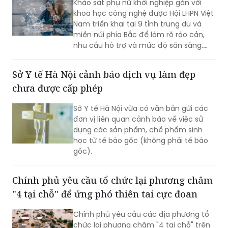
Khảo sát phụ nữ khởi nghiệp gắn với
khoa học công nghệ được Hội LHPN Việt
Nam triển khai tại 9 tỉnh trung du và
miền núi phía Bắc để làm rõ rào cản,
nhu cầu hỗ trợ và mức độ sẵn sàng.
Kết quả sẽ phục vụ Đề án 2415 giai
đoạn 2026-2035.
Sở Y tế Hà Nội cảnh báo dịch vụ làm đẹp
chưa được cấp phép
Sở Y tế Hà Nội vừa có văn bản gửi các
đơn vị liên quan cảnh báo về việc sử
dụng các sản phẩm, chế phẩm sinh
học từ tế bào gốc (không phải tế bào
gốc).
Chính phủ yêu cầu tổ chức lại phương châm
"4 tại chỗ" để ứng phó thiên tai cực đoan
Chính phủ yêu cầu các địa phương tổ
chức lại phương châm "4 tại chỗ" trên