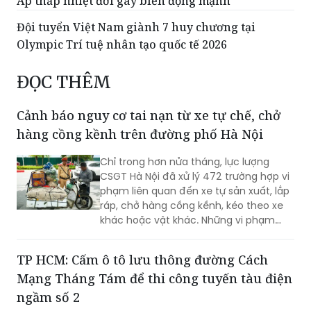
Áp thấp nhiệt đới gây biển động mạnh
Đội tuyển Việt Nam giành 7 huy chương tại
Olympic Trí tuệ nhân tạo quốc tế 2026
ĐỌC THÊM
Cảnh báo nguy cơ tai nạn từ xe tự chế, chở
hàng cồng kềnh trên đường phố Hà Nội
Chỉ trong hơn nửa tháng, lực lượng
CSGT Hà Nội đã xử lý 472 trường hợp vi
phạm liên quan đến xe tự sản xuất, lắp
ráp, chở hàng cồng kềnh, kéo theo xe
khác hoặc vật khác. Những vi phạm
này tiềm ẩn nguy cơ xảy ra tai nạn giao
thông, đặc biệt khi lưu thông trên các
TP HCM: Cấm ô tô lưu thông đường Cách
tuyến đường có mật độ phương tiện
Mạng Tháng Tám để thi công tuyến tàu điện
cao.
ngầm số 2