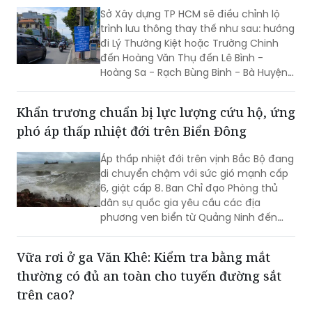
Sở Xây dựng TP HCM sẽ điều chỉnh lộ
trình lưu thông thay thế như sau: hướng
đi Lý Thường Kiệt hoặc Trường Chinh
đến Hoàng Văn Thụ đến Lê Bình -
Hoàng Sa - Rạch Bùng Binh - Bà Huyện
Thanh Quan - Võ Thị Sáu - 3 Tháng 2.
Khẩn trương chuẩn bị lực lượng cứu hộ, ứng
phó áp thấp nhiệt đới trên Biển Đông
Áp thấp nhiệt đới trên vịnh Bắc Bộ đang
di chuyển chậm với sức gió mạnh cấp
6, giật cấp 8. Ban Chỉ đạo Phòng thủ
dân sự quốc gia yêu cầu các địa
phương ven biển từ Quảng Ninh đến
Quảng Trị quản lý chặt tàu thuyền, chủ
động các phương án ứng phó và sẵn
Vữa rơi ở ga Văn Khê: Kiểm tra bằng mắt
sàng lực lượng, phương tiện cứu hộ, cứu
thường có đủ an toàn cho tuyến đường sắt
nạn...
trên cao?