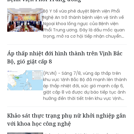
Bộ Y tế vừa phê duyệt Bệnh viện Phổi
Nghệ An trở thành bệnh viện vệ tinh về
Ngoại khoa lồng ngực của Bệnh viện
Phổi Trung ương. Đây là dấu mốc quan
trọng, mở ra cơ hội tiếp nhận chuyển
giao kỹ thuật chuyên sâu, nâng cao
năng lực điều trị các bệnh lý lồng ngực
Áp thấp nhiệt đới hình thành trên Vịnh Bắc
ngay tại Nghệ An.
Bộ, gió giật cấp 8
(PLVN) - Sáng 7/8, vùng áp thấp trên
khu vực Vịnh Bắc Bộ đã mạnh lên thành
áp thấp nhiệt đới, sức gió mạnh cấp 6,
giật cấp 8 và được dự báo tiếp tục ảnh
hưởng đến thời tiết trên khu vực Vịnh
Bắc Bộ trong những giờ tới.
Khảo sát thực trạng phụ nữ khởi nghiệp gắn
với khoa học công nghệ