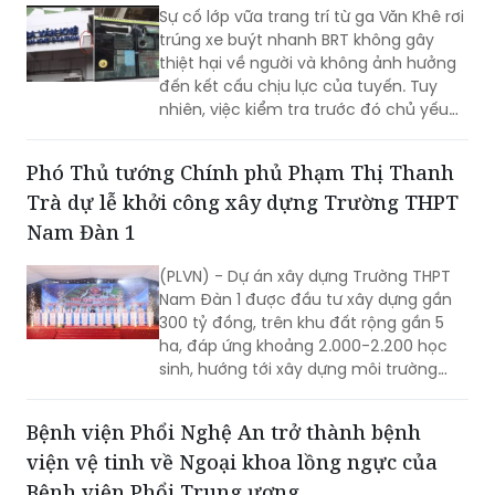
Sự cố lớp vữa trang trí từ ga Văn Khê rơi
trúng xe buýt nhanh BRT không gây
thiệt hại về người và không ảnh hưởng
đến kết cấu chịu lực của tuyến. Tuy
nhiên, việc kiểm tra trước đó chủ yếu
được thực hiện trực quan, bằng mắt
thường theo chu kỳ, trong khi một số
Phó Thủ tướng Chính phủ Phạm Thị Thanh
hạng mục chưa được đánh giá chuyên
Trà dự lễ khởi công xây dựng Trường THPT
sâu bằng máy móc, thiết bị chuyên
dụng. Sau nhiều lần đôn đốc và kết quả
Nam Đàn 1
kiểm định chậm so với yêu cầu, Công
ty TNHH MTV Đường sắt Hà Nội đã lập
(PLVN) - Dự án xây dựng Trường THPT
phương án rà soát, sửa chữa tại 12 nhà
Nam Đàn 1 được đầu tư xây dựng gần
ga với kinh phí dự toán hơn 1,1 tỷ đồng.
300 tỷ đồng, trên khu đất rộng gần 5
ha, đáp ứng khoảng 2.000-2.200 học
sinh, hướng tới xây dựng môi trường
học tập, rèn luyện toàn diện, nuôi
dưỡng tri thức, sáng tạo và những giá
Bệnh viện Phổi Nghệ An trở thành bệnh
trị nhân văn.
viện vệ tinh về Ngoại khoa lồng ngực của
Bệnh viện Phổi Trung ương