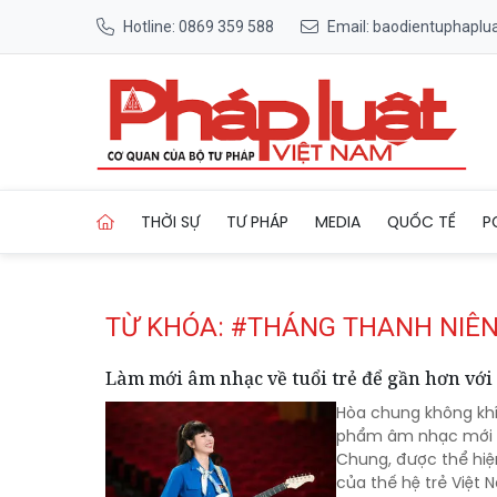
Hotline: 0869 359 588
Email: baodientuphapl
Trang chủ Tag
THỜI SỰ
TƯ PHÁP
MEDIA
QUỐC TẾ
P
TỪ KHÓA: #THÁNG THANH NIÊ
Làm mới âm nhạc về tuổi trẻ để gần hơn với
Hòa chung không khí
phẩm âm nhạc mới m
Chung, được thể hiện
của thế hệ trẻ Việt 