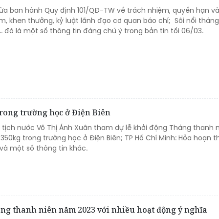
 vừa ban hành Quy định 101/QĐ-TW về trách nhiệm, quyền hạn và
m, khen thưởng, kỷ luật lãnh đạo cơ quan báo chí; Sôi nổi thán
.. đó là một số thông tin đáng chú ý trong bản tin tối 06/03.
trong trường học ở Điện Biên
tịch nước Võ Thị Ánh Xuân tham dự lễ khởi động Tháng thanh n
50kg trong trường học ở Điện Biên; TP Hồ Chí Minh: Hỏa hoạn th
 và một số thông tin khác.
g thanh niên năm 2023 với nhiều hoạt động ý nghĩa