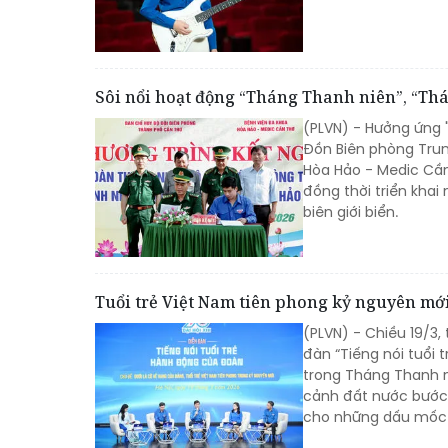
Sôi nổi hoạt động “Tháng Thanh niên”, “Thán
(PLVN) - Hưởng ứng 
Đồn Biên phòng Trun
Hòa Hảo - Medic Cần
đồng thời triển khai
biên giới biển.
Tuổi trẻ Việt Nam tiên phong kỷ nguyên mớ
(PLVN) - Chiều 19/3,
đàn “Tiếng nói tuổi
trong Tháng Thanh n
cảnh đất nước bước 
cho những dấu mốc 