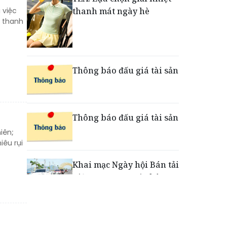
 việc
thanh mát ngày hè
g thanh
Giải mã bộ 3 trụ cột giúp
TPBank liên tục trụ vững
Top 10 Ngân hàng tư
nhân uy tín
Thông báo đấu giá tài sản
EVNHCMC kỷ niệm 50 năm
thành lập và đón nhận
Thông báo đấu giá tài sản
Huân chương Lao động
Hạng 3
iên;
iêu rụi
Khai mạc Ngày hội Bán tải
Việt Nam 2026 tại Chân
Mây - Lăng Cô
“Xé ngay trúng liền”: Điều