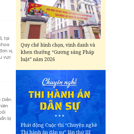
, tại
Quy chế bình chọn, vinh danh và
 khoa
ơn vị,
khen thưởng “Gương sáng Pháp
hu vực
luật” năm 2026
c Diễn
niên
bối
ẩn bị
Phát động Cuộc thi “Chuyện nghề
Thi hành án dân sự” lần thứ III