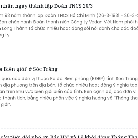
n nhân ngày thành lập Đoàn TNCS 26/3
ệm 93 năm thành lập Đoàn TNCS Hồ Chí Minh (26-3-1931 - 26-3-
Ban chấp hành Đoàn thanh niên Công ty Vedan Việt Nam phối 
 Long Thành tổ chức nhiều hoạt động sôi nổi dành cho các đoà
g ty.
 Biên giới' ở Sóc Trăng
 qua, các đơn vị thuộc Bộ đội Biên phòng (BĐBP) tỉnh Sóc Trăng
n địa phương trên địa bàn, tổ chức nhiều hoạt động ý nghĩa tạo
n trên khu vực biên giới biển của tỉnh. Bên cạnh đó, các đơn vị 
ập thành tích, bằng nhiều phần việc ý nghĩa hướng về “Tháng th
giới”.
g cây “Đời đời nhớ ơn Bác Hồ” và Lễ khởi động Tháng Th