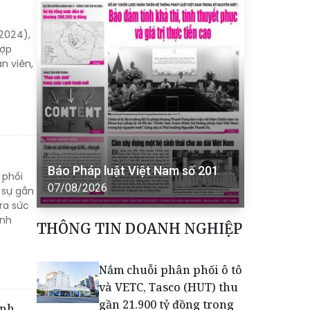
2024),
hợp
n viên,
Báo Pháp luật Việt Nam số 201
 phối
07/08/2026
 sự gắn
ra sức
anh
THÔNG TIN DOANH NGHIỆP
Nắm chuỗi phân phối ô tô
và VETC, Tasco (HUT) thu
gần 21.900 tỷ đồng trong
anh