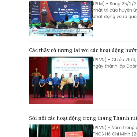
(PLM) - Sáng 25/2/20
nhất trí của huyện 
phát động và ra qu
Các thầy cô tương lai với các hoạt động h
(PLVN) - Chiều 25/3
ngày thành lập Đoàn
Sôi nổi các hoạt động trong tháng Thanh ni
(PLVN) - Nằm trong
TNCS Hồ Chí Minh (26