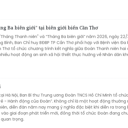
g Ba biên giới” tại biên giới biển Cần Thơ
"Tháng Thanh niên" và “Tháng Ba biên giới” năm 2026, ngày 22/3
g Bình, Ban Chỉ huy BĐBP TP Cần Thơ phối hợp với Bệnh viện Đa
 Thơ tổ chức chương trình kết nghĩa giữa Đoàn Thanh niên hai đ
 nhiều hoạt động an sinh xã hội thiết thực hướng về Nhân dân k
i
 tại Hà Nội, Ban Bí thư Trung ương Đoàn TNCS Hồ Chí Minh tổ chứ
 trẻ - Hành động của Đoàn”. Không chỉ là một hoạt động thường 
iên, diễn đàn năm nay mang ý nghĩa đặc biệt khi diễn ra trong 
vào giai đoạn phát triển mới, đồng thời tổ chức Đoàn đang chu
quan trọng.