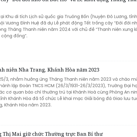
tại Khu di tích Lịch sử quốc gia Truông Bồn (huyện Đô Lương, tỉn
hội Vương Đình Huệ đã dự Lễ phát động Tết trồng cây “Đời đời n
động Tháng Thanh niên năm 2024 với chủ đề “Thanh niên xung kí
 cộng đồng”.
hanh niên Nha Trang, Khánh Hòa năm 2023
 25/3, nhằm hưởng ứng Tháng Thanh niên năm 2023 và chào m
hành lập Đoàn TNCS HCM (26/3/1931-26/3/2023), Trường Đại h
các cơ quan báo chí thường trú tại Khánh Hoà cùng Phòng An ni
 tỉnh Khánh Hòa đã tổ chức Lễ khai mạc Giải bóng đá Giao lưu tuổ
ng, Khánh Hòa năm 2023.
g Thị Mai giữ chức Thường trực Ban Bí thư