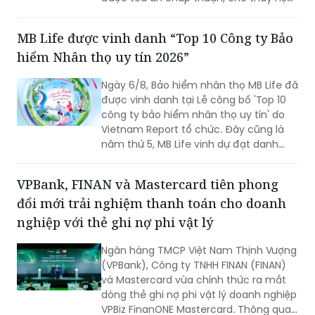
thống pháp lý đã thực sự "mở đường"
và bảo vệ quyền lợi của chủ nợ chính
MB Life được vinh danh “Top 10 Công ty Bảo
danh.
hiểm Nhân thọ uy tín 2026”
Ngày 6/8, Bảo hiểm nhân thọ MB Life đã
được vinh danh tại Lễ công bố 'Top 10
công ty bảo hiểm nhân thọ uy tín' do
Vietnam Report tổ chức. Đây cũng là
năm thứ 5, MB Life vinh dự đạt danh
hiệu bởi những nỗ lực bền bỉ trong việc
đảm bảo quyền lợi khách hàng với tôn
VPBank, FINAN và Mastercard tiên phong
chỉ đặt sự tín nhiệm lên hàng đầu suốt
đổi mới trải nghiệm thanh toán cho doanh
một thập kỷ.
nghiệp với thẻ ghi nợ phi vật lý
Ngân hàng TMCP Việt Nam Thịnh Vượng
(VPBank), Công ty TNHH FINAN (FINAN)
và Mastercard vừa chính thức ra mắt
dòng thẻ ghi nợ phi vật lý doanh nghiệp
VPBiz FinanONE Mastercard. Thông qua