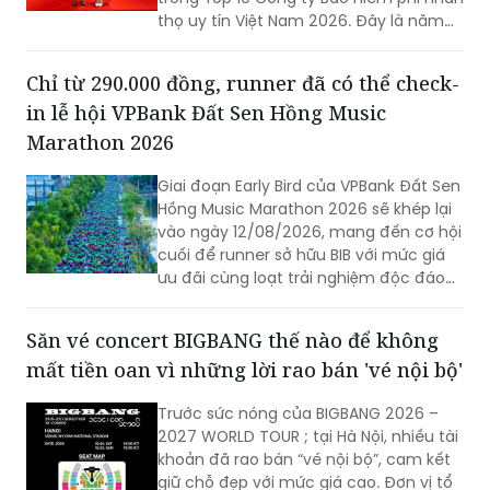
thọ uy tín Việt Nam 2026. Đây là năm
thứ hai liên tiếp doanh nghiệp góp mặt
trong bảng xếp hạng uy tín do Vietnam
Chỉ từ 290.000 đồng, runner đã có thể check-
Report phối hợp cùng Báo VietnamNet
in lễ hội VPBank Đất Sen Hồng Music
công bố, đồng thời thăng một bậc lên
vị trí thứ 8.
Marathon 2026
Giai đoạn Early Bird của VPBank Đất Sen
Hồng Music Marathon 2026 sẽ khép lại
vào ngày 12/08/2026, mang đến cơ hội
cuối để runner sở hữu BIB với mức giá
ưu đãi cùng loạt trải nghiệm độc đáo
tại lễ hội thể thao, âm nhạc, ẩm thực
và trải nghiệm văn hóa sôi động bậc
Săn vé concert BIGBANG thế nào để không
nhất miền Tây vào tháng 10 tới.
mất tiền oan vì những lời rao bán 'vé nội bộ'
Trước sức nóng của BIGBANG 2026 –
2027 WORLD TOUR
; tại Hà Nội, nhiều tài
khoản đã rao bán “vé nội bộ”, cam kết
giữ chỗ đẹp với mức giá cao. Đơn vị tổ