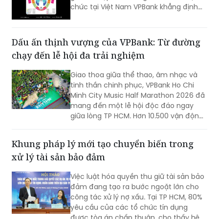
chức tại Việt Nam VPBank khẳng định
thông tin này không đúng sự thật: toàn
bộ vé của hai đêm diễn đều được phân
phối qua CTicket, không tồn tại nguồn
Dấu ấn thịnh vượng của VPBank: Từ đường
vé nội bộ bán riêng như quảng cáo.
chạy đến lễ hội đa trải nghiệm
Giao thoa giữa thể thao, âm nhạc và
tinh thần chinh phục, VPBank Ho Chi
Minh City Music Half Marathon 2026 đã
mang đến một lễ hội độc đáo ngay
giữa lòng TP HCM. Hơn 10.500 vận động
viên từ 35 quốc gia và vùng lãnh thổ đã
cùng làm nên một mùa giải thăng hoa,
Khung pháp lý mới tạo chuyển biến trong
60 hạng mục giải thưởng được vinh
xử lý tài sản bảo đảm
danh và 100 triệu đồng gửi trao cho Quỹ
Tài năng trẻ Thể thao TP HCM, tiếp nối
Việc luật hóa quyền thu giữ tài sản bảo
hành trình lan tỏa giá trị thịnh vượng
đảm đang tạo ra bước ngoặt lớn cho
bền vững cho cộng đồng.
công tác xử lý nợ xấu. Tại TP HCM, 80%
yêu cầu của các tổ chức tín dụng
được tòa án chấp thuận, cho thấy hệ