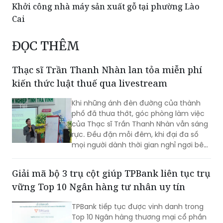
Khởi công nhà máy sản xuất gỗ tại phường Lào
Cai
ĐỌC THÊM
Thạc sĩ Trần Thanh Nhàn lan tỏa miễn phí
kiến thức luật thuế qua livestream
Khi những ánh đèn đường của thành
phố đã thưa thớt, góc phòng làm việc
của Thạc sĩ Trần Thanh Nhàn vẫn sáng
rực. Đều đặn mỗi đêm, khi đại đa số
mọi người dành thời gian nghỉ ngơi bên
gia đình, người thầy ấy lại bắt đầu bấm
nút "Phát trực tiếp" trên TikTok. Trong
Giải mã bộ 3 trụ cột giúp TPBank liên tục trụ
suốt nhiều tiếng đồng hồ hàng đêm,
vững Top 10 Ngân hàng tư nhân uy tín
thầy Nhàn đã biến sóng livestream
thành một tổng đài tư vấn pháp lý
TPBank tiếp tục được vinh danh trong
miễn phí, gỡ rối kịp thời cho hàng nghìn
Top 10 Ngân hàng thương mại cổ phần
người xem — từ những hộ kinh doanh