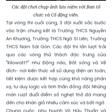
Các đội chơi chụp ảnh lưu niệm với Ban tổ
chức và Cổ động viên.
Tại vòng thi cuối cùng, 3 đội xuất sắc bước
vào trận chung kết là Trường THCS Nguyễn
An Khương, Trường THCS Ngô Sĩ Liên, Trường
THCS Nam Sài Gòn. Các đội thi lần lượt trải
qua các vòng thử thách đặc trưng của
"Kilowatt?" như Động não, Bắt sóng và Về
đích- nơi kiến thức về sử dụng điện an toàn,
tiết kiệm được kết hợp cùng khả năng phản
xạ, tư duy logic và tinh thần đồng đội. Những
màn rượt đuổi điểm số nghẹt thở đã mang
đến cho khán giả nhiều cảm xúc và bất ngờ.
Chung cuộc, phụ huynh Võ Hữu Thuấn và