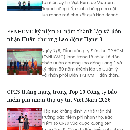
tư nhân uy tín Việt Nam do Vietnam
nhỏ lẻ, các chủ doanh nghiệp cho đến
Report công bố, minh chứng cho nội
các kế toán viên đang lúng túng trước
lực mạnh mẽ nhờ kết quả kinh doanh
hàng loạt chính sách thuế mới.
tích cực, tư duy truyền thông khác biệt
và cam kết không ngừng nâng tầm trải
EVNHCMC kỷ niệm 50 năm thành lập và đón
nghiệm khách hàng theo chuẩn quốc
nhận Huân chương Lao động Hạng 3
tế.
Ngày 7/8, Tổng công ty Điện lực TP.HCM
(EVNHCMC) long trọng tổ chức Lễ đón
nhận Huân chương Lao động Hạng 3 và
Kỷ niệm 50 năm thành lập Sở Quản lý
và Phân phối Điện TP.HCM – tiền thân
của EVNHCMC (7/8/1976-7/8/2026).
OPES thăng hạng trong Top 10 Công ty bảo
hiểm phi nhân thọ uy tín Việt Nam 2026
Tiếp tục khẳng định vị thế trên thị
trường bảo hiểm phi nhân thọ, Bảo
hiểm số OPES vừa được xướng tên
trong Top 10 Công ty Bảo hiểm phi nhân