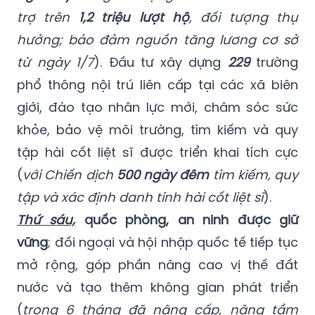
trợ trên
1,2 triệu lượt hộ
, đối tượng thụ
hưởng; bảo đảm nguồn tăng lương cơ sở
từ ngày 1/7
). Đầu tư xây dựng
229
trường
phổ thông nội trú liên cấp tại các xã biên
giới, đào tạo nhân lực mới, chăm sóc sức
khỏe, bảo vệ môi trường, tìm kiếm và quy
tập hài cốt liệt sĩ được triển khai tích cực
(
với Chiến dịch
500 ngày đêm
tìm kiếm, quy
tập và xác định danh tính hài cốt liệt sĩ
).
Thứ sáu,
quốc phòng, an ninh được giữ
vững
; đối ngoại và hội nhập quốc tế tiếp tục
mở rộng, góp phần nâng cao vị thế đất
nước và tạo thêm không gian phát triển
(
trong 6 tháng đã nâng cấp, nâng tầm