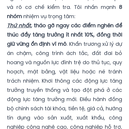
và rõ cơ chế kiểm tra. Tôi nhấn mạnh
8
nhóm
nhiệm vụ trọng tâm:
Thứ nhất,
tháo gỡ ngay các điểm nghẽn để
thúc đẩy tăng trưởng ít nhất 10%, đồng thời
giữ vững ổn định vĩ mô
. Khẩn trương xử lý dự
án chậm, công trình ách tắc, đất đai bỏ
hoang và nguồn lực đình trệ do thủ tục, quy
hoạch, mặt bằng, vật liệu hoặc né tránh
trách nhiệm. Khơi thông các động lực tăng
trưởng truyền thống và tạo đột phá ở các
động lực tăng trưởng mới. Điều hành đồng
bộ chính sách tài khóa, tiền tệ, giá cả, hướng
tín dụng vào sản xuất, xuất khẩu, công
nghiệp công nghệ cao, công nghiệp hỗ trợ,