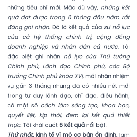
những tiêu chí mới.
Mặc dù vậy,
những kết
quả đạt được trong 6 tháng đầu năm rất
đáng ghi nhận
. Đó là kết quả của
sự nỗ lực
của cả hệ thống chính trị, cộng đồng
doanh nghiệp và nhân dân cả nước
. Tôi
đặc biệt ghi nhận
nỗ lực của Thủ tướng
Chính phủ, Lãnh đạo Chính phủ, các Bộ
trưởng Chính phủ khóa XVI
, mới nhận nhiệm
vụ gần 3 tháng nhưng đã có nhiều nét mới
trong tư duy lãnh đạo, chỉ đạo, điều hành,
có một số
cách làm sáng tạo, khoa học,
quyết liệt, kịp thời, đem lại kết quả thiết
thực.
Tôi khái quát
6 kết quả
nổi bật.
Thứ nhất
, kinh tế vĩ mô cơ bản ổn định,
lạm