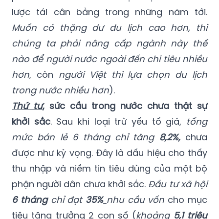
lược tái cân bằng trong những năm tới.
Muốn có thặng dư du lịch cao hơn, thì
chúng ta phải nâng cấp ngành này thế
nào để người nước ngoài đến chi tiêu nhiều
hơn
, còn
người Việt thì lựa chọn du lịch
trong nước nhiều hơn
).
Thứ tư
, sức cầu trong nước chưa thật sự
khởi sắc
. Sau khi loại trừ yếu tố giá,
tổng
mức bán lẻ 6 tháng chỉ tăng
8,2%
,
chưa
được như kỳ vọng. Đây là dấu hiệu cho thấy
thu nhập và niềm tin tiêu dùng của một bộ
phận người dân chưa khởi sắc.
Đầu tư xã hội
6 tháng
chỉ đạt
35%
nhu cầu vốn
cho mục
tiêu tăng trưởng 2 con số (
khoảng
5,1 triệu