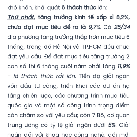
khó khăn, khái quát
6 thách thức
lớn:
Thứ nhất
, tăng trưởng kinh tế xấp xỉ 8,2%,
chưa đạt mục tiêu đề ra là
9,7
%
. Có
25/34
địa phương tăng trưởng thấp hơn mục tiêu 6
tháng, trong đó Hà Nội và TP.HCM đều chưa
đạt yêu cầu. Để đạt mục tiêu tăng trưởng 2
con số thì 6 tháng cuối năm phải tăng
11,9%
- là thách thức rất lớn
. Tiến độ giải ngân
vốn đầu tư công, triển khai các dự án hạ
tầng chiến lược, các chương trình mục tiêu
quốc gia và một số công trình trọng điểm
còn chậm so với yêu cầu; còn 7 Bộ, cơ quan
trung ương có tỷ lệ giải ngân dưới
5%
.
Giải
ngân đối với khoa học công nghệ, đổi mới