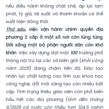
nếu điều hành không chặt chẽ, áp lực lạm
phát, tỷ giá, lãi suất và thanh khoản có thể
xuất hiện đồng thời.
Thứ sáu,
việc vận hành chính quyền địa
phương 2 cấp ở một số nơi còn lúng túng
.
Đời sống một bộ phận người dân còn khó
khăn
. Việc xây dựng đợt một
100
trường phổ
thông nội trú tại các xã biên giới (
khởi công
năm 2025
) đang chậm tiến độ. Đào tạo
nhân lực chất lượng cao lĩnh vực khoa học
công nghệ, đổi mới sáng tạo còn nhiều bất
cập. Tình trạng thiếu giáo viên còn phổ biến
hầu hết các địa phương (
tính đến tháng
6/2026 cả nước còn thiếu hơn 104,5 nghìn