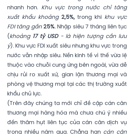
nhanh hơn.
Khu vực trong nước chỉ tăng
xuất khẩu khoảng
2,5%,
trong khi
khu vực
FDI tăng gần
25%
.
Nhập siêu 7 tháng liên tục
(
khoảng
17 tỷ USD
- là hiện tượng cần lưu
ý
). Khu vực FDI xuất siêu nhưng khu vực trong
nước vẫn nhập siêu. Nền kinh tế vì thế vừa lệ
thuộc vào chuỗi cung ứng bên ngoài, vừa dễ
chịu rủi ro xuất xứ, gian lận thương mại và
phòng vệ thương mại tại các thị trường xuất
khẩu chủ lực.
(Trên đây chúng ta mới chỉ đề cập cán cân
thương mại hàng hóa mà chưa chú ý nhiều
đến thâm hụt liên tục của cán cân dịch vụ
trong nhiều năm qua. Chẳng hạn
cán cân