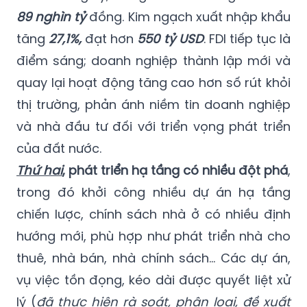
89 nghìn tỷ
đồng. Kim ngạch xuất nhập khẩu
tăng
27,1%,
đạt hơn
550 tỷ USD
. FDI tiếp tục là
điểm sáng; doanh nghiệp thành lập mới và
quay lại hoạt động tăng cao hơn số rút khỏi
thị trường, phản ánh niềm tin doanh nghiệp
và nhà đầu tư đối với triển vọng phát triển
của đất nước.
Thứ hai
,
phát triển hạ tầng có nhiều đột phá
,
trong đó khởi công nhiều dự án hạ tầng
chiến lược, chính sách nhà ở có nhiều định
hướng mới, phù hợp như phát triển nhà cho
thuê, nhà bán, nhà chính sách... Các dự án,
vụ việc tồn đọng, kéo dài được quyết liệt xử
lý (
đã thực hiện rà soát, phân loại, đề xuất