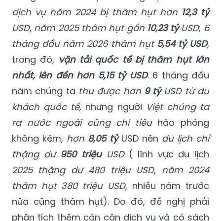
dịch vụ năm 2024 bị thâm hụt hơn
12,3 tỷ
USD
,
năm 2025 thâm hụt gần
10,23 tỷ
USD
;
6
tháng đầu năm 2026 thâm hụt
5,54 tỷ USD
,
trong đó,
vận tải quốc tế bị thâm hụt lớn
nhất, lên đến hơn 5,15 tỷ USD
. 6 tháng đầu
năm chúng ta
thu được hơn
9 tỷ
USD từ du
khách quốc tế,
nhưng người
Việt chúng ta
ra nước ngoài cũng chi tiêu
hào phóng
không kém,
hơn
8,05 tỷ
USD nên
du lịch chỉ
thặng dư
950 triệu
USD
( lĩnh vực du lịch
2025 thặng dư 480 triệu USD
,
năm 2024
thâm hụt 380 triệu USD
, nhiều năm trước
nữa cũng thâm hụt). Do đó, đề nghị phải
phân tích thêm cán cân dịch vụ và có sách