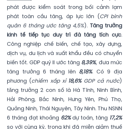
phát được kiểm soát trong bối cảnh lạm
phát toàn cầu tăng, áp lực lớn (
CPI bình
quân 6 tháng ước tăng 4,5%
).
Tăng trưởng
kinh tế tiếp tục duy trì đà tăng tích cực
.
Công nghiệp chế biến, chế tạo, xây dựng,
dịch vụ, du lịch và xuất khẩu đều có chuyển
biến tốt. GDP quý II ước tăng
8,39%
, đưa mức
tăng trưởng 6 tháng lên
8,18%
. Có 9 địa
phương (
chiếm xấp xỉ
18,6%
GDP cả nước
)
tǎng trưởng 2 con số là Hà Tĩnh, Ninh Bình,
Hải Phòng, Bắc Ninh, Hưng Yên, Phú Thọ,
Quảng Ninh, Thái Nguyên, Tây Ninh. Thu NSNN
6 tháng đạt khoảng
62%
dự toán, tăng
17,2%
so với cùng kỳ, trong khi đã miễn giảm thuế