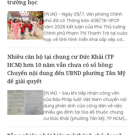
trường học
(PLVN) - Ngày 29/7, Văn phòng Chính
phủ đã có Thông báo 408/TB-VPCP
năm 2026 Kết luận của Phó Thủ tướng
Chính phủ Phạm Thị Thanh Trà tại cuộc
họp về tình hình triển khai sắp xếp cơ
sở giáo dục mầm non, phổ thông, giáo
dục thường xuyên và giáo dục nghề
Nhiều căn hộ tại chung cư Đức Khải (TP
nghiệp công lập.
HCM) hơn 10 năm vẫn chưa có sổ hồng:
Chuyển nội dung đến UBND phường Tân Mỹ
để giải quyết
(PLVN) - Sau khi tiếp nhận công văn
của Báo Pháp luật Việt Nam chuyển nội
dung phản ánh của công dân về việc
nhiều gia đình tại tòa A5 thuộc chung
cư Đức Khải (phường Tân Mỹ, TP HCM)
vẫn chưa được cấp sổ hồng, Ban Tiếp
công dân TP vừa có văn bản chuyển