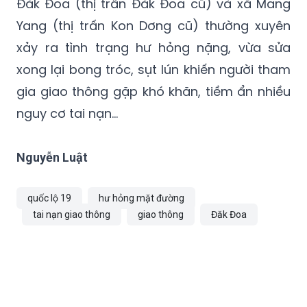
Đăk Đoa (thị trấn Đăk Đoa cũ) và xã Mang
Yang (thị trấn Kon Dơng cũ) thường xuyên
xảy ra tình trạng hư hỏng nặng, vừa sửa
xong lại bong tróc, sụt lún khiến người tham
gia giao thông gặp khó khăn, tiềm ẩn nhiều
nguy cơ tai nạn…
Nguyễn Luật
quốc lộ 19
hư hỏng mặt đường
tai nạn giao thông
giao thông
Đăk Đoa