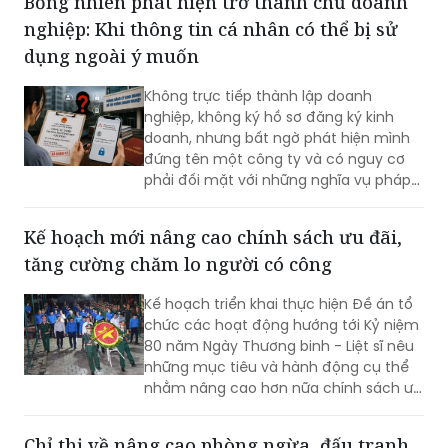
Bỗng nhiên phát hiện trở thành chủ doanh
đến UBND phường để giải quyết theo
nghiệp: Khi thông tin cá nhân có thể bị sử
quy định.
dụng ngoài ý muốn
Không trực tiếp thành lập doanh
nghiệp, không ký hồ sơ đăng ký kinh
doanh, nhưng bất ngờ phát hiện mình
đứng tên một công ty và có nguy cơ
phải đối mặt với những nghĩa vụ pháp
lý, nghĩa vụ thuế phát sinh từ doanh
nghiệp đó. Đây là nội dung phản ánh
Kế hoạch mới nâng cao chính sách ưu đãi,
của bà Hoàng Ngọc Hà Hải Yến gửi đến
tăng cường chăm lo người có công
Báo Pháp luật Việt Nam, qua đó đặt ra
nhiều vấn đề cần được làm rõ về cơ
Kế hoạch triển khai thực hiện Đề án tổ
chế xác thực danh tính trong đăng ký
chức các hoạt động hướng tới Kỷ niệm
doanh nghiệp cũng như việc bảo vệ dữ
80 năm Ngày Thương binh - Liệt sĩ nêu
liệu cá nhân trong bối cảnh chuyển đổi
những mục tiêu và hành động cụ thể
số.
nhằm nâng cao hơn nữa chính sách ưu
đãi, chăm lo đời sống người có công và
thân nhân người có công; xác định rõ
Chỉ thị về nâng cao phòng ngừa, đấu tranh