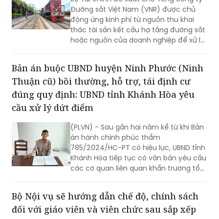
Đường sắt Việt Nam (VNR) được chủ
động ứng kinh phí từ nguồn thu khai
thác tài sản kết cấu hạ tầng đường sắt
hoặc nguồn của doanh nghiệp để xử lý
ngay các sự cố khẩn cấp, cấp bách,
bảo đảm an toàn chạy tàu. Khoản kinh
Bản án buộc UBND huyện Ninh Phước (Ninh
phí này sẽ được hoàn trả sau khi cơ
Thuận cũ) bồi thường, hỗ trợ, tái định cư
quan có thẩm quyền giao bổ sung dự
toán ngân sách theo quy định.
đúng quy định: UBND tỉnh Khánh Hòa yêu
cầu xử lý dứt điểm
(PLVN) - Sau gần hai năm kể từ khi Bản
án hành chính phúc thẩm
785/2024/HC-PT có hiệu lực, UBND tỉnh
Khánh Hòa tiếp tục có văn bản yêu cầu
các cơ quan liên quan khẩn trương tổ
chức thi hành; rà soát trách nhiệm của
tập thể, cá nhân nếu để xảy ra chậm
Bộ Nội vụ sẽ hướng dẫn chế độ, chính sách
trễ.
đối với giáo viên và viên chức sau sắp xếp