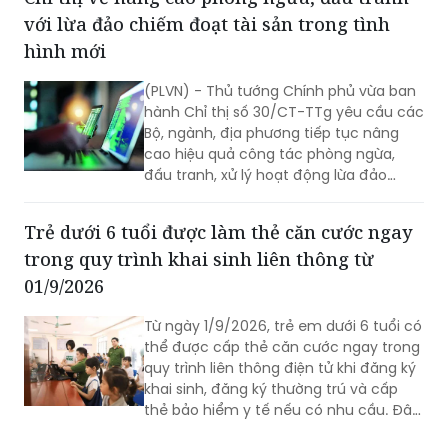
trách nhiệm của người đứng đầu các
với lừa đảo chiếm đoạt tài sản trong tình
bộ, cơ quan trung ương và địa phương
trong tổ chức triển khai...
hình mới
(PLVN) - Thủ tướng Chính phủ vừa ban
hành Chỉ thị số 30/CT-TTg yêu cầu các
Bộ, ngành, địa phương tiếp tục nâng
cao hiệu quả công tác phòng ngừa,
đấu tranh, xử lý hoạt động lừa đảo
chiếm đoạt tài sản trong tình hình mới.
Trẻ dưới 6 tuổi được làm thẻ căn cước ngay
trong quy trình khai sinh liên thông từ
01/9/2026
Từ ngày 1/9/2026, trẻ em dưới 6 tuổi có
thể được cấp thẻ căn cước ngay trong
quy trình liên thông điện tử khi đăng ký
khai sinh, đăng ký thường trú và cấp
thẻ bảo hiểm y tế nếu có nhu cầu. Đây
là điểm mới đáng chú ý tại Nghị định số