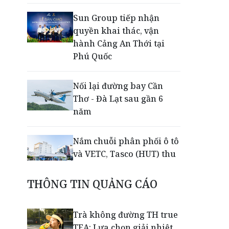
Sun Group tiếp nhận
quyền khai thác, vận
hành Cảng An Thới tại
Phú Quốc
Nối lại đường bay Cần
Thơ - Đà Lạt sau gần 6
năm
Nắm chuỗi phân phối ô tô
và VETC, Tasco (HUT) thu
gần 21.900 tỷ đồng trong
nửa đầu năm
THÔNG TIN QUẢNG CÁO
Khép lại giải Aerobic Cúp
Trà không đường TH true
Nestlé MILO 2026: Sân
TEA: Lựa chọn giải nhiệt