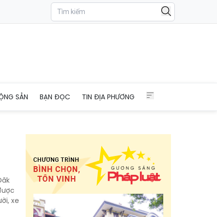
ỘNG SẢN
BẠN ĐỌC
TIN ĐỊA PHƯƠNG
Đăk
 được
ời, xe