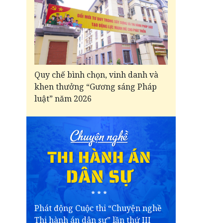
Quy chế bình chọn, vinh danh và
khen thưởng “Gương sáng Pháp
luật” năm 2026
Phát động Cuộc thi “Chuyện nghề
Thi hành án dân sự” lần thứ III