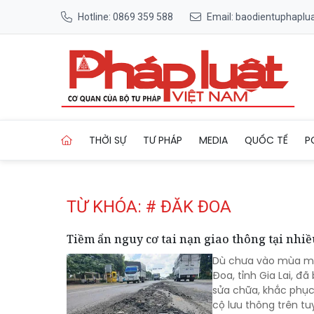
Hotline: 0869 359 588
Email: baodientuphapl
Trang chủ Tag
THỜI SỰ
TƯ PHÁP
MEDIA
QUỐC TẾ
P
TỪ KHÓA: # ĐĂK ĐOA
Tiềm ẩn nguy cơ tai nạn giao thông tại nhiề
Dù chưa vào mùa mư
Đoa, tỉnh Gia Lai, 
sửa chữa, khắc phục 
cộ lưu thông trên t