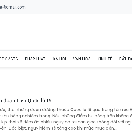
uat@gmail.com
ODCASTS
PHÁP LUẬT
XÃ HỘI
VĂN HÓA
KINH TẾ
BẤT Đ
u đoạn trên Quốc lộ 19
a, thế nhưng đoạn đường thuộc Quốc lộ 19 qua trung tâm xã 
đã bị hư hỏng nghiêm trọng. Nếu những điểm hư hỏng trên không
kịp thời sẽ tiềm ẩn nhiều nguy cơ tai nạn giao thông đối với ngư
uyến. Đặc biệt, nguy hiểm sẽ tăng cao khi mùa mưa đến…