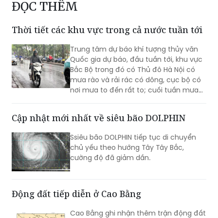
ĐỌC THÊM
Thời tiết các khu vực trong cả nước tuần tới
Trung tâm dự báo khí tượng thủy văn
Quốc gia dự báo, đầu tuần tới, khu vực
Bắc Bộ trong đó có Thủ đô Hà Nội có
mưa rào và rải rác có dông, cục bộ có
nơi mưa to đến rất to; cuối tuần mưa
xu hướng giảm dần...
Cập nhật mới nhất về siêu bão DOLPHIN
Ssiêu bão DOLPHIN tiếp tục di chuyển
chủ yếu theo hướng Tây Tây Bắc,
cường độ đã giảm dần.
Động đất tiếp diễn ở Cao Bằng
Cao Bằng ghi nhận thêm trận động đất