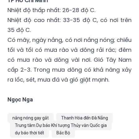
TP Hồ Chí Minh
Nhiệt độ thấp nhất: 26-28 độ C.
Nhiệt độ cao nhất: 33-35 độ C, có nơi trên
35 độ C.
Có mây, ngày nắng, có nơi nắng nóng; chiều
tối và tối có mưa rào và dông rải rác; đêm
có mưa rào và dông vài nơi. Gió Tây Nam
cấp 2-3. Trong mưa dông có khả năng xảy
ra lốc, sét, mưa đá và gió giật mạnh.
Ngọc Nga
nắng nóng gay gắt
Thanh Hóa đến Đà Nẵng
Trung tâm Dự báo Khí tượng Thủy văn Quốc gia
dự báo thời tiết
Bắc Bộ