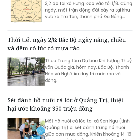
3,2 độ tại xã Hưng Đạo vào tối 1/8. Cùng
ngày, một trận động đất xảy ra tại khu
vực xã Trà Tân, thành phố Đà Nẵng...
Thời tiết ngày 2/8: Bắc Bộ ngày nắng, chiều
và đêm có lúc có mưa rào
Theo Trung tâm Dự báo Khí tượng Thuỷ
văn Quốc gia, hôm nay, Bắc Bộ, Thanh
Hóa và Nghệ An duy trì mưa rào và
dông.
Sét đánh hồ nuôi cá lóc ở Quảng Trị, thiệt
hại ước khoảng 350 triệu đồng
Một hộ nuôi cá lóc tại xã Sen Ngư (tỉnh
Quảng Trị) bị sét đánh trúng hồ nuôi
giữa cơn mưa dông, khiến khoảng 14-15