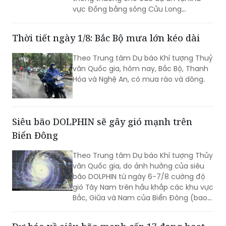
vực Đồng bằng sông Cửu Long
(ĐBSCL).
Thời tiết ngày 1/8: Bắc Bộ mưa lớn kéo dài
Theo Trung tâm Dự báo Khí tượng Thuỷ
văn Quốc gia, hôm nay, Bắc Bộ, Thanh
Hóa và Nghệ An, có mưa rào và dông.
Siêu bão DOLPHIN sẽ gây gió mạnh trên
Biển Đông
Theo Trung tâm Dự báo Khí tượng Thủy
văn Quốc gia, do ảnh hưởng của siêu
bão DOLPHIN từ ngày 6-7/8 cường độ
gió Tây Nam trên hầu khắp các khu vực
Bắc, Giữa và Nam của Biển Đông (bao
gồm các đặc khu Hoàng Sa, Trường Sa)
có thể mạnh lên tới cấp 6-7, sóng biển