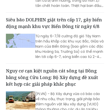
tấn cá bị ảnh hưởng, trong đó hơn 3,1
tấn chết hoàn toàn. Thiệt hại ban đầu
ước khoảng 350 triệu đồng.
Siêu bão DOLPHIN giật trên cấp 17, gây biển
động mạnh khu vực Biển Đông từ ngày 6/8
Từ ngày 6-7/8 cường độ gió Tây Nam
trên hầu khắp các khu vực Bắc, Giữa và
Nam của Biển Đông (bao gồm các đặc
khu Hoàng Sa, Trường Sa) có thể mạnh
lên tới cấp 6-7, sóng biển cao từ 2-4m,
biển động mạnh.
Nguy cơ cạn kiệt nguồn cát sông tại Đồng
bằng sông Cửu Long: Bộ Xây dựng đề xuất
kết hợp các giải pháp khắc phục
(PLVN) - Bộ Xây dựng vừa có báo cáo
về nhu cầu, thực trạng, giải pháp bảo
đảm nguồn vật liệu xây dựng (VLXD)
thông thường cho các dự án tại khu