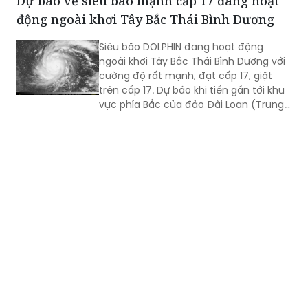
Dự báo về siêu bão mạnh cấp 17 đang hoạt
cao từ 2-4m, biển động rất mạnh.
động ngoài khơi Tây Bắc Thái Bình Dương
Siêu bão DOLPHIN đang hoạt động
ngoài khơi Tây Bắc Thái Bình Dương với
cường độ rất mạnh, đạt cấp 17, giật
trên cấp 17. Dự báo khi tiến gần tới khu
vực phía Bắc của đảo Đài Loan (Trung
Quốc), siêu bão sẽ hút và làm gió Tây
Nam trên khu vực biển phía Nam của
Biển Đông gia tăng cường độ...