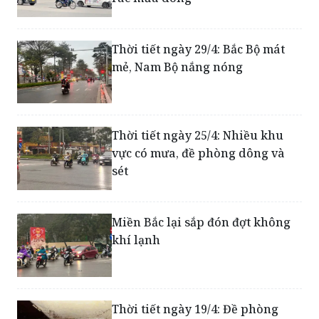
Thời tiết các khu vực ngày 1/5:
Trời nắng, chiều tối và đêm rải
rác mưa dông
Thời tiết ngày 29/4: Bắc Bộ mát
mẻ, Nam Bộ nắng nóng
Thời tiết ngày 25/4: Nhiều khu
vực có mưa, đề phòng dông và
sét
Miền Bắc lại sắp đón đợt không
khí lạnh