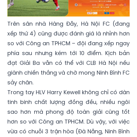
Trên sân nhà Hàng Đẫy, Hà Nội FC (đang
xếp thứ 4) cũng được đánh giá là nhỉnh hơn
so với Công an TPHCM – đội đang xếp ngay
phía sau nhưng kém tới 10 điểm. Kịch bản
đạt
Giải Ba
vẫn có thể với CLB Hà Nội nếu
giành chiến thắng và chờ mong Ninh Bình FC
sảy chân
.
Trong tay HLV Harry Kewell không chỉ có dàn
tinh binh chất lượng đồng đều, nhiều ngôi
sao hơn mà phong độ toàn giải cũng tốt
hơn so với Công an TPHCM. Dù vậy, với việc
vừa có chuỗi 3 trận hòa (Đà Nẵng, Ninh Bình