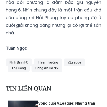
hòa
đối phương là đảm bảo giữ nguyên
hạng 6. Nhìn chung đây là một trận cầu khá
cân bằng khi Hải Phòng tuy có phong độ ở
cuối giải không bằng nhưng lại có lợi thế sân
nhà.
Tuấn Ngọc
Ninh Bình FC
Thiên Trường
V.League
Thể Công
Công An Hà Nội
TIN LIÊN QUAN
Vòng cuối V.League: Những trận