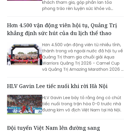
khách tham gia, góp phần lan tỏa
phong trào rèn luyện sức khỏe và
quảng bá hình ảnh TP Huế năng động,
giàu bản sắc.
Hơn 4.500 vận động viên hội tụ, Quảng Trị
khẳng định sức hút của du lịch thể thao
Hơn 4.500 vận động viên từ nhiều tỉnh,
thành trong và ngoài nước đã hội tụ về
Quảng Trị tham gia chuỗi giải Aqua
Warriors Quảng Trị 2026 - Camel Cup
và Quảng Trị Amazing Marathon 2026 -
Camel Cup. Sự kiện không chỉ tạo nên
ngày hội của những người yêu thể thao
HLV Gavin Lee tiếc nuối khi rời Hà Nội
sức bền mà còn góp phần quảng bá
hình ảnh, khẳng định sức hút của
HLV Gavin Lee bày tỏ rằng ông có chút
Quảng Trị đối với các sự kiện thể thao
tiếc nuối trong trận hòa 0-0 trước nhà
quy mô lớn.
đương kim vô địch Việt Nam tại Hà Nội.
Đội tuyển Việt Nam lên đường sang