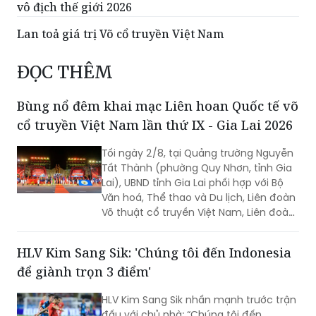
vô địch thế giới 2026
Lan toả giá trị Võ cổ truyền Việt Nam
ĐỌC THÊM
Bùng nổ đêm khai mạc Liên hoan Quốc tế võ
cổ truyền Việt Nam lần thứ IX - Gia Lai 2026
Tối ngày 2/8, tại Quảng trường Nguyễn
Tất Thành (phường Quy Nhơn, tỉnh Gia
Lai), UBND tỉnh Gia Lai phối hợp với Bộ
Văn hoá, Thể thao và Du lịch, Liên đoàn
Võ thuật cổ truyền Việt Nam, Liên đoàn
thế giới Võ cổ truyền Việt Nam đã chính
thức khai mạc Liên hoan Quốc tế võ cổ
HLV Kim Sang Sik: 'Chúng tôi đến Indonesia
truyền Việt Nam lần thứ IX - Gia Lai
để giành trọn 3 điểm'
2026.
HLV Kim Sang Sik nhấn mạnh trước trận
đấu với chủ nhà: “Chúng tôi đến