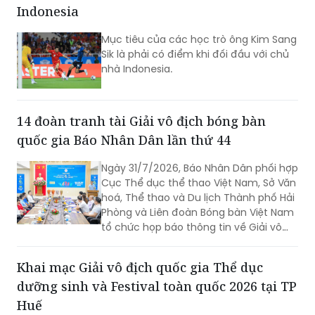
Indonesia
Mục tiêu của các học trò ông Kim Sang
Sik là phải có điểm khi đối đầu với chủ
nhà Indonesia.
14 đoàn tranh tài Giải vô địch bóng bàn
quốc gia Báo Nhân Dân lần thứ 44
Ngày 31/7/2026, Báo Nhân Dân phối hợp
Cục Thể dục thể thao Việt Nam, Sở Văn
hoá, Thể thao và Du lịch Thành phố Hải
Phòng và Liên đoàn Bóng bàn Việt Nam
tổ chức họp báo thông tin về Giải vô
địch bóng bàn quốc gia Báo Nhân Dân
lần thứ 44 tranh Cúp Phân bón Cà Mau
Khai mạc Giải vô địch quốc gia Thể dục
năm 2026.
dưỡng sinh và Festival toàn quốc 2026 tại TP
Huế