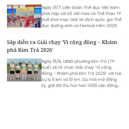
Ngày 31/7, Liên đoàn Thể dục Việt Nam
phối hợp với Sở Văn hóa và Thể thao TP
Huế khai mạc Giải Vô địch quốc gia Thể
dục dưỡng sinh và Festival năm 2026.
Sắp diễn ra Giải chạy 'Vì cộng đồng – Khám
phá Kim Trà 2026'
Ngày 16/8, UBND phường Kim Trà (TP
Huế) sẽ tổ chức Giải chạy “Vì cộng
đồng – Khám phá Kim Trà 2026” với hai
cự ly 5 km và 10 km. Dù mới mở đăng
ký, giải đã thu hút hơn 1.500 vận động
viên trong và ngoài địa phương tham
gia, cho thấy sức hút của một sự kiện
thể thao mang đậm bản sắc quê
hương.