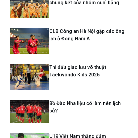
chung kết của nhóm cuối bảng
CLB Công an Hà Nội gặp các ông
lớn ở Đông Nam Á
Thi đấu giao lưu võ thuật
Taekwondo Kids 2026
Bồ Đào Nha liệu có làm nên lịch
sử?
U19 Việt Nam thắng đậm