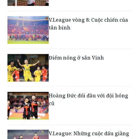
V.League vòng 8: Cuộc chiến của
tân binh
Điểm nóng ở sân Vinh
Hoàng Đức đối đầu với đội bóng
cũ
V.League: Những cuộc đấu giằng
co trong ngày thứ 7