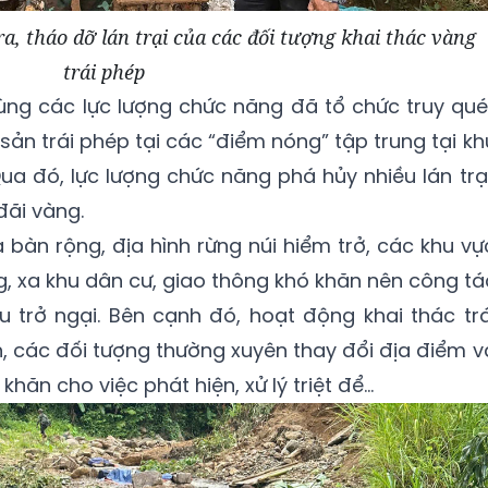
, tháo dỡ lán trại của các đối tượng khai thác vàng
trái phép
cùng các lực lượng chức năng đã tổ chức truy qué
ản trái phép tại các “điểm nóng” tập trung tại kh
Qua đó, lực lượng chức năng phá hủy nhiều lán trại
ãi vàng.
a bàn rộng, địa hình rừng núi hiểm trở, các khu vự
g, xa khu dân cư, giao thông khó khăn nên công tá
ều trở ngại. Bên cạnh đó, hoạt động khai thác trá
n, các đối tượng thường xuyên thay đổi địa điểm v
hăn cho việc phát hiện, xử lý triệt để...