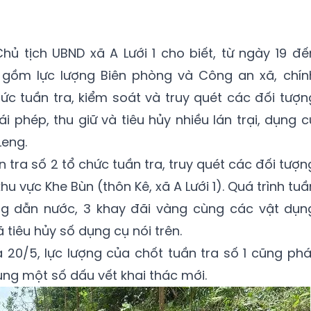
ủ tịch UBND xã A Lưới 1 cho biết, từ ngày 19 đế
nh gồm lực lượng Biên phòng và Công an xã, chín
c tuần tra, kiểm soát và truy quét các đối tượn
i phép, thu giữ và tiêu hủy nhiều lán trại, dụng c
 Leng.
n tra số 2 tổ chức tuần tra, truy quét các đối tượn
hu vực Khe Bùn (thôn Kê, xã A Lưới 1). Quá trình tuầ
ng dẫn nước, 3 khay đãi vàng cùng các vật dụn
 tiêu hủy số dụng cụ nói trên.
à 20/5, lực lượng của chốt tuần tra số 1 cũng phá
cùng một số dấu vết khai thác mới.