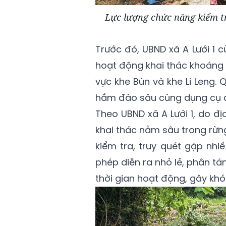
Lực lượng chức năng kiểm tra
Trước đó, UBND xã A Lưới 1 
hoạt động khai thác khoáng s
vực khe Bùn và khe Li Leng. 
hầm đào sâu cùng dụng cụ đ
Theo UBND xã A Lưới 1, do đị
khai thác nằm sâu trong rừn
kiểm tra, truy quét gặp nhi
phép diễn ra nhỏ lẻ, phân tá
thời gian hoạt động, gây khó k