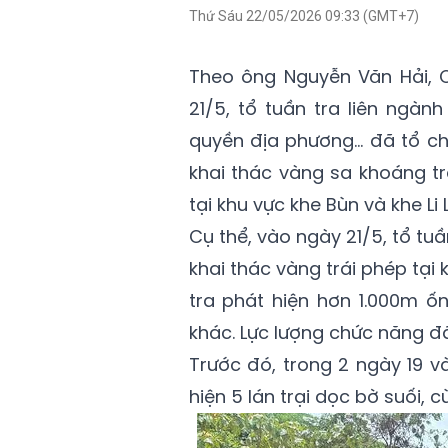
Thứ Sáu 22/05/2026 09:33 (GMT+7)
Theo ông Nguyễn Văn Hải, Ch
21/5, tổ tuần tra liên ngà
quyền địa phương… đã tổ chứ
khai thác vàng sa khoáng trá
tại khu vực khe Bùn và khe Li
Cụ thể, vào ngày 21/5, tổ tuầ
khai thác vàng trái phép tại k
tra phát hiện hơn 1.000m ố
khác. Lực lượng chức năng đã
Trước đó, trong 2 ngày 19 v
hiện 5 lán trại dọc bờ suối, 