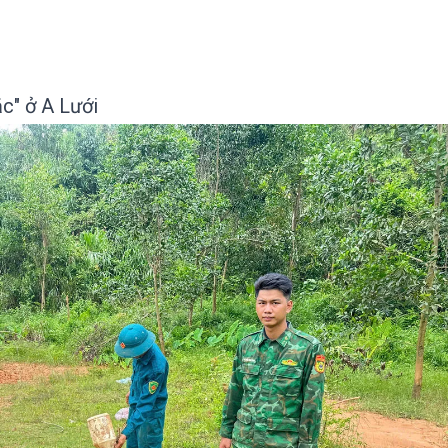
c" ở A Lưới