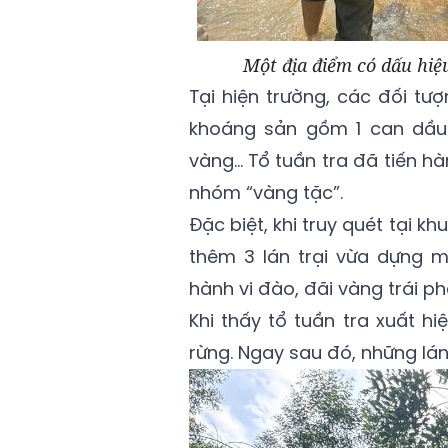
Một địa điểm có dấu hiệu
Tại hiện trường, các đối tư
khoáng sản gồm 1 can dầu 
vàng… Tổ tuần tra đã tiến hà
nhóm “vàng tặc”.
Đặc biệt, khi truy quét tại k
thêm 3 lán trại vừa dựng m
hành vi đào, đãi vàng trái ph
Khi thấy tổ tuần tra xuất h
rừng. Ngay sau đó, những lán 