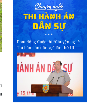
Phát động Cuộc thi “Chuyện nghề
Thi hành án dân sự” lần thứ III
n
i