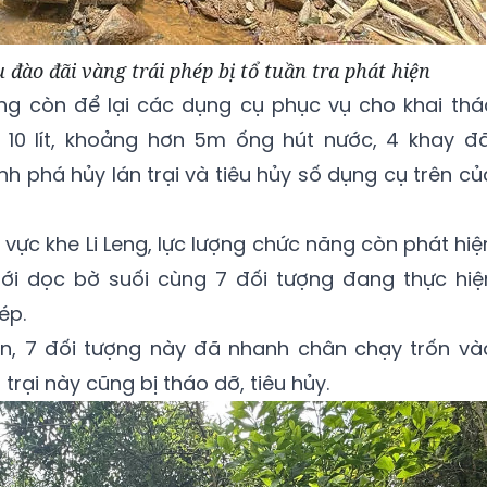
 đào đãi vàng trái phép bị tổ tuần tra phát hiện
ợng còn để lại các dụng cụ phục vụ cho khai thá
10 lít, khoảng hơn 5m ống hút nước, 4 khay đã
nh phá hủy lán trại và tiêu hủy số dụng cụ trên củ
hu vực khe Li Leng, lực lượng chức năng còn phát hiệ
ới dọc bờ suối cùng 7 đối tượng đang thực hiệ
ép.
iện, 7 đối tượng này đã nhanh chân chạy trốn và
trại này cũng bị tháo dỡ, tiêu hủy.