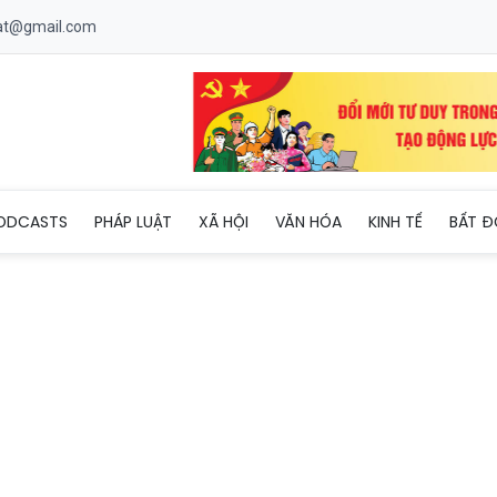
uat@gmail.com
uét "vàng tặc" ở A Lưới
ODCASTS
PHÁP LUẬT
XÃ HỘI
VĂN HÓA
KINH TẾ
BẤT Đ