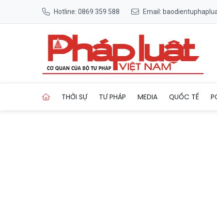
Hotline: 0869 359 588
Email: baodientuphapl
Trang chủ Tăng cường truy q
THỜI SỰ
TƯ PHÁP
MEDIA
QUỐC TẾ
P