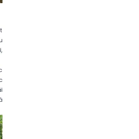
t
u
,
c
c
i
à