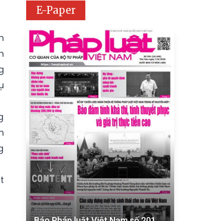
E-Paper
n
h
g
ụ
g
n
g
t
Báo Pháp luật Việt Nam số 201