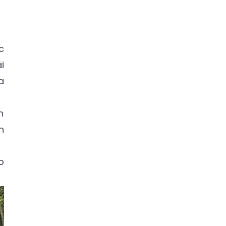
c
i
a
n
n
o