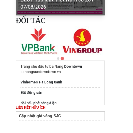
07/08/2026
ĐỐI TÁC
Trang chủ đầu tư Da Nang
Downtown
danangsundowntown.vn
Vinhomes Ha Long Xanh
Bất động sản
nồi nấu phở bằng điện
LIÊN KẾT HỮU ÍCH
Mua nước hoa chính hãng tại
Tprofumo.com
Cập nhật giá vàng SJC
Ghế Massage PoongSan chính hãng
poongsankorea.vn