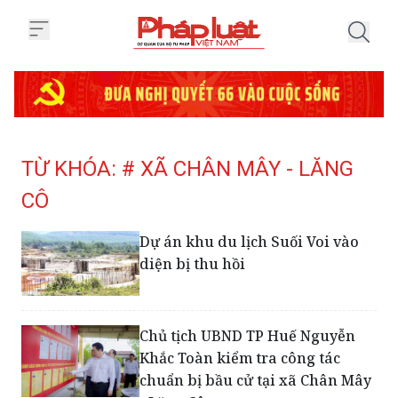
Trang chủ Tag
TỪ KHÓA: # XÃ CHÂN MÂY - LĂNG
CÔ
Dự án khu du lịch Suối Voi vào
diện bị thu hồi
Chủ tịch UBND TP Huế Nguyễn
Khắc Toàn kiểm tra công tác
chuẩn bị bầu cử tại xã Chân Mây