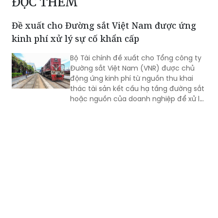
ĐỌC THÊM
Đề xuất cho Đường sắt Việt Nam được ứng
kinh phí xử lý sự cố khẩn cấp
Bộ Tài chính đề xuất cho Tổng công ty
Đường sắt Việt Nam (VNR) được chủ
động ứng kinh phí từ nguồn thu khai
thác tài sản kết cấu hạ tầng đường sắt
hoặc nguồn của doanh nghiệp để xử lý
ngay các sự cố khẩn cấp, cấp bách,
bảo đảm an toàn chạy tàu. Khoản kinh
Bản án buộc UBND huyện Ninh Phước (Ninh
phí này sẽ được hoàn trả sau khi cơ
Thuận cũ) bồi thường, hỗ trợ, tái định cư
quan có thẩm quyền giao bổ sung dự
toán ngân sách theo quy định.
đúng quy định: UBND tỉnh Khánh Hòa yêu
cầu xử lý dứt điểm
(PLVN) - Sau gần hai năm kể từ khi Bản
án hành chính phúc thẩm
785/2024/HC-PT có hiệu lực, UBND tỉnh
Khánh Hòa tiếp tục có văn bản yêu cầu