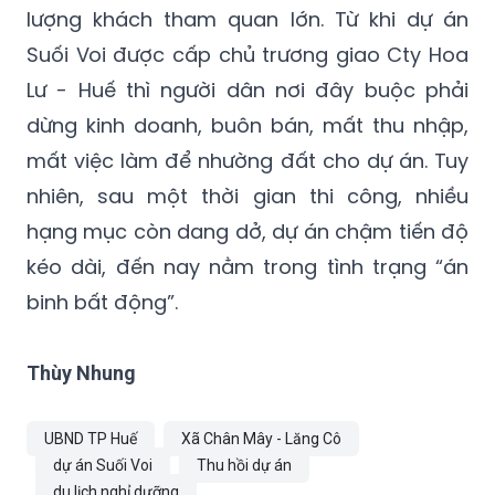
lượng khách tham quan lớn. Từ khi dự án
Suối Voi được cấp chủ trương giao Cty Hoa
Lư - Huế thì người dân nơi đây buộc phải
dừng kinh doanh, buôn bán, mất thu nhập,
mất việc làm để nhường đất cho dự án. Tuy
nhiên, sau một thời gian thi công, nhiều
hạng mục còn dang dở, dự án chậm tiến độ
kéo dài, đến nay nằm trong tình trạng “án
binh bất động”.
Thùy Nhung
UBND TP Huế
Xã Chân Mây - Lăng Cô
dự án Suối Voi
Thu hồi dự án
du lịch nghỉ dưỡng