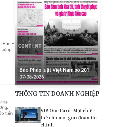
c Hàn -
i công
Báo Pháp luật Việt Nam số 201
07/08/2026
THÔNG TIN DOANH NGHIỆP
ơng,
ờng,
VIB One Card: Một chiếc
ảo tiến
thẻ cho mọi giai đoạn tài
chính