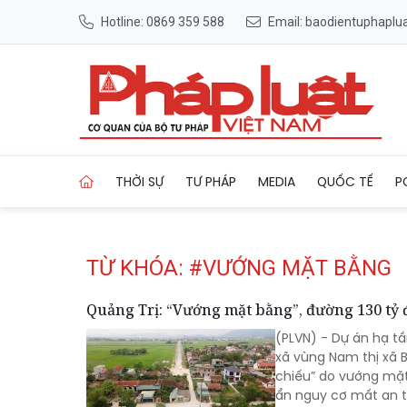
Hotline: 0869 359 588
Email: baodientuphapl
Trang chủ Tag
THỜI SỰ
TƯ PHÁP
MEDIA
QUỐC TẾ
P
TỪ KHÓA: #VƯỚNG MẶT BẰNG
Quảng Trị: “Vướng mặt bằng”, đường 130 tỷ
(PLVN) - Dự án hạ t
xã vùng Nam thị xã 
chiếu” do vướng mặt
ẩn nguy cơ mất an t