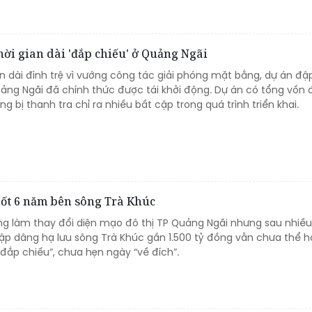
hời gian dài 'đắp chiếu' ở Quảng Ngãi
an dài đình trệ vì vướng công tác giải phóng mặt bằng, dự án đ
uảng Ngãi đã chính thức được tái khởi động. Dự án có tổng vốn 
ng bị thanh tra chỉ ra nhiều bất cập trong quá trình triển khai.
uốt 6 năm bên sông Trà Khúc
ng làm thay đổi diện mạo đô thị TP Quảng Ngãi nhưng sau nhiều 
Đập dâng hạ lưu sông Trà Khúc gần 1.500 tỷ đồng vẫn chưa thể 
“đắp chiếu”, chưa hẹn ngày “về đích”.