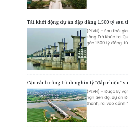
Tái khởi động dự án đập dâng 1.500 tỷ sau t
(PLVN) - Sau thời gi
sông Trà Khúc tại Q
gần 1.500 tỷ đồng, từ
Cận cảnh công trình nghìn tỷ “đắp chiếu” s
(PLVN) - Được kỳ vọ
hạn tiến độ, dự án 
thành, rơi vào cảnh 