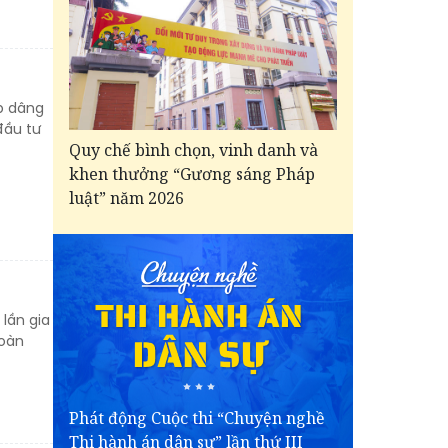
ập dâng
đầu tư
Quy chế bình chọn, vinh danh và
khen thưởng “Gương sáng Pháp
luật” năm 2026
lần gia
hoàn
Phát động Cuộc thi “Chuyện nghề
Thi hành án dân sự” lần thứ III