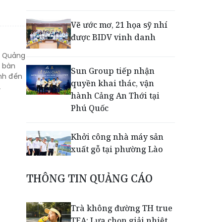
Vẽ ước mơ, 21 họa sỹ nhí
được BIDV vinh danh
, Quảng
n bàn
Sun Group tiếp nhận
ính đến
quyền khai thác, vận
.
hành Cảng An Thới tại
Phú Quốc
Khởi công nhà máy sản
xuất gỗ tại phường Lào
Cai
THÔNG TIN QUẢNG CÁO
Nối lại đường bay Cần
Thơ - Đà Lạt sau gần 6
Trà không đường TH true
năm
TEA: Lựa chọn giải nhiệt