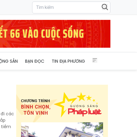
ỘNG SẢN
BẠN ĐỌC
TIN ĐỊA PHƯƠNG
 đi các
đắp
 tiềm