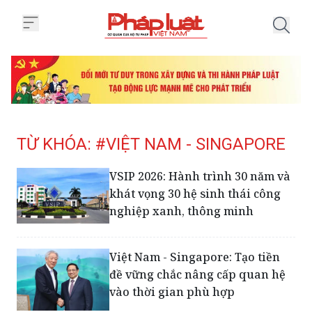
Trang chủ Tag
TỪ KHÓA: #VIỆT NAM - SINGAPORE
VSIP 2026: Hành trình 30 năm và
khát vọng 30 hệ sinh thái công
nghiệp xanh, thông minh
Việt Nam - Singapore: Tạo tiền
đề vững chắc nâng cấp quan hệ
vào thời gian phù hợp