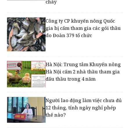
cháy
Công ty CP khuyến nông Quốc
gia bị cấm tham gia các gói thầu
do Đoàn 379 tổ chức
Hà Nội: Trung tâm Khuyến nông
Hà Nội cấm 2 nhà thầu tham gia
đấu thầu trong 4 năm
Người lao động làm việc chưa đủ
12 tháng, tính ngày nghỉ phép
thế nào?