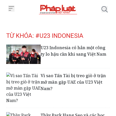
Trang chủ Tag
TỪ KHÓA: #U23 INDONESIA
U23 Indonesia có hẳn một công
ty lo hậu cần khi sang Việt Nam
Vì sao Tấn Tài bị treo giò ở trận
mở màn gặp UAE của U23 Việt
Nam?
Thầy Park Hang Seo và các học