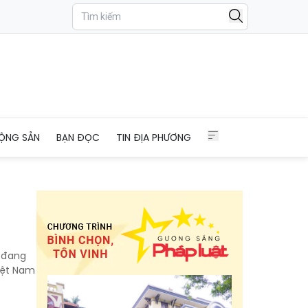
ỘNG SẢN
BẠN ĐỌC
TIN ĐỊA PHƯƠNG
u đang
Việt Nam