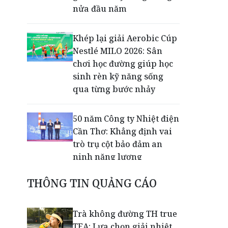
nửa đầu năm
Khép lại giải Aerobic Cúp
Nestlé MILO 2026: Sân
chơi học đường giúp học
sinh rèn kỹ năng sống
qua từng bước nhảy
50 năm Công ty Nhiệt điện
Cần Thơ: Khẳng định vai
trò trụ cột bảo đảm an
ninh năng lượng
THÔNG TIN QUẢNG CÁO
Thạc sĩ Trần Thanh Nhàn
lan tỏa miễn phí kiến
thức luật thuế qua
Trà không đường TH true
livestream
TEA: Lựa chọn giải nhiệt