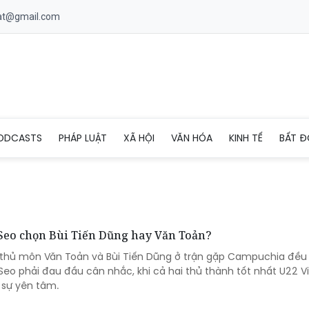
uat@gmail.com
ODCASTS
PHÁP LUẬT
XÃ HỘI
VĂN HÓA
KINH TẾ
BẤT Đ
Seo chọn Bùi Tiến Dũng hay Văn Toản?
i thủ môn Văn Toản và Bùi Tiến Dũng ở trận gặp Campuchia đề
Seo phải đau đầu cân nhắc, khi cả hai thủ thành tốt nhất U22 
 sự yên tâm.