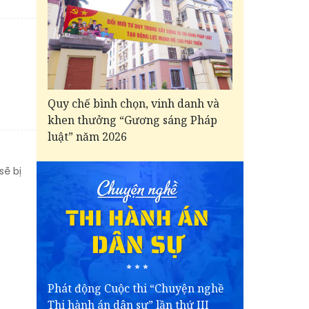
Quy chế bình chọn, vinh danh và
khen thưởng “Gương sáng Pháp
luật” năm 2026
sẽ bị
Phát động Cuộc thi “Chuyện nghề
Thi hành án dân sự” lần thứ III