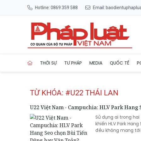
Hotline: 0869 359 588
Email: baodientuphapl
Trang chủ Tag
THỜI SỰ
TƯ PHÁP
MEDIA
QUỐC TẾ
P
TỪ KHÓA: #U22 THÁI LAN
U22 Việt Nam - Campuchia: HLV Park Hang 
Sử dụng ai trong ha
khiến HLV Park Hang 
đều không mang tới