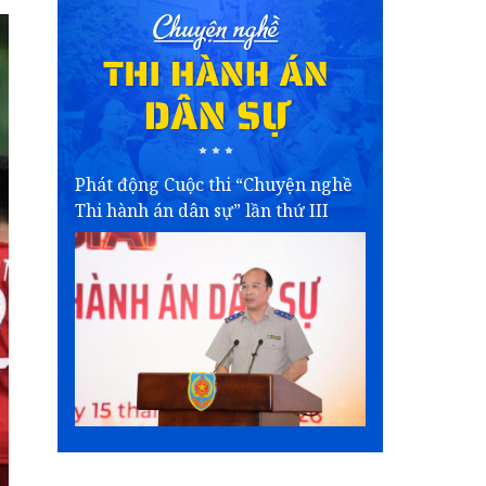
Phát động Cuộc thi “Chuyện nghề
Thi hành án dân sự” lần thứ III