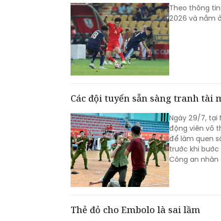
Theo thông tin
2026 và nằm ở 
Các đội tuyển sẵn sàng tranh tài
Ngày 29/7, tại
động viên võ t
để làm quen sâ
trước khi bước
Công an nhân
Thẻ đỏ cho Embolo là sai lầm