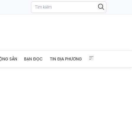
ỘNG SẢN
BẠN ĐỌC
TIN ĐỊA PHƯƠNG