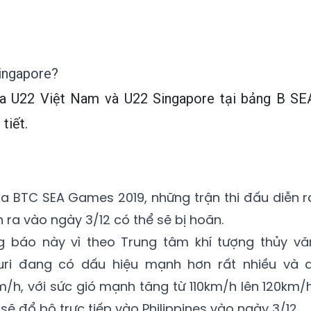
ingapore?
ữa U22 Việt Nam và U22 Singapore tại bảng B SE
tiết.
a BTC SEA Games 2019, những trận thi đấu diễn r
 ra vào ngày 3/12 có thể sẽ bị hoãn.
g báo này vì theo Trung tâm khí tượng thủy vă
uri đang có dấu hiệu mạnh hơn rất nhiều và d
m/h, với sức gió mạnh tăng từ 110km/h lên 120km/h
ẽ đổ bộ trực tiếp vào Philippines vào ngày 3/12.