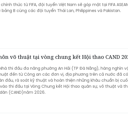
 chính thức từ FIFA, đội tuyển Việt Nam sẽ góp mặt tại FIFA ASEA
bảng B cùng các đội tuyển Thái Lan, Philippines và Pakistan.
 môn võ thuật tại vòng chung kết Hội thao CAND 20
 Nhà thi đấu đa năng phường An Hải (TP Đà Nẵng), hàng nghìn v
huật đến từ Công an các đơn vị, địa phương trên cả nước đã c
n đấu, rà soát kỹ thuật và hoàn thiện những khâu chuẩn bị cuố
 vào thi đấu tại Vòng Chung kết Hội thao quân sự, võ thuật và t
 dân (CAND)năm 2026.