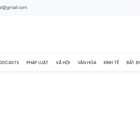
uat@gmail.com
ệt Nam vs Singapore?
ODCASTS
PHÁP LUẬT
XÃ HỘI
VĂN HÓA
KINH TẾ
BẤT Đ