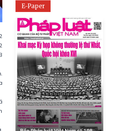
E-Paper
2
2
B
.
a
á
n
,
Báo Pháp luật Việt Nam số 198