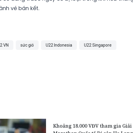
ành vé bán kết.
2 VN
sức gió
U22 Indonesia
U22 Singapore
Khoảng 18.000 VĐV tham gia Giải