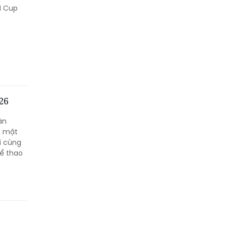
N Cup
26
ận
ó mặt
i cùng
hể thao