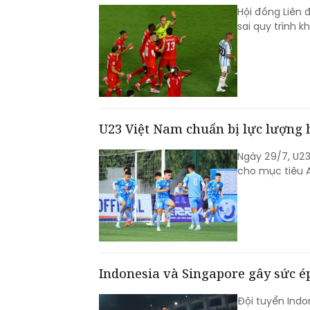
Hội đồng Liên 
sai quy trình k
U23 Việt Nam chuẩn bị lực lượng 
Ngày 29/7, U23
cho mục tiêu 
Indonesia và Singapore gây sức é
Đội tuyển Indo