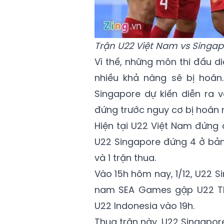
Trận U22 Việt Nam vs Singap
Vì thế, những môn thi đấu d
nhiều khả năng sẽ bị hoãn
Singapore dự kiến diễn ra 
đứng trước nguy cơ bị hoãn r
Hiện tại U22 Việt Nam đứng 
U22 Singapore đứng 4 ở bảng
và 1 trận thua.
Vào 15h hôm nay, 1/12, U22 
nam SEA Games gặp U22 Thá
U22 Indonesia vào 19h.
Thua trận này, U22 Singapore