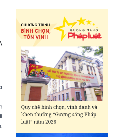
A
a
n
Quy chế bình chọn, vinh danh và
khen thưởng “Gương sáng Pháp
i
luật” năm 2026
.