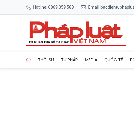
Hotline: 0869 359 588
Email: baodientuphapl
Trang chủ Hoãn trận U22 Vi
THỜI SỰ
TƯ PHÁP
MEDIA
QUỐC TẾ
P