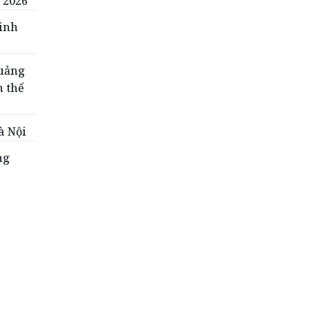
 2026
tinh
Quảng
h thể
à Nội
ng