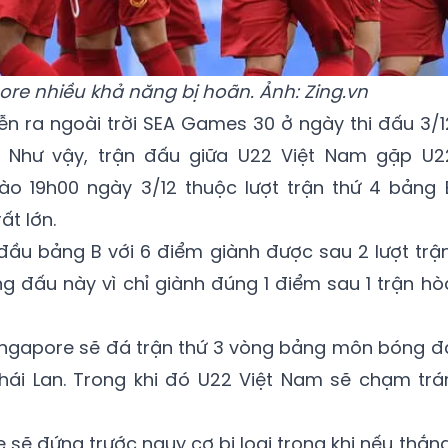
ore nhiều khả năng bị hoãn. Ảnh: Zing.vn
iễn ra ngoài trời SEA Games 30 ở ngày thi đấu 3/1
. Như vậy, trận đấu giữa U22 Việt Nam gặp U2
vào 19h00 ngày 3/12 thuộc lượt trận thứ 4 bảng 
ất lớn.
đầu bảng B với 6 điểm giành được sau 2 lượt trận
 đấu này vì chỉ giành đúng 1 điểm sau 1 trận hò
Singapore sẽ đá trận thứ 3 vòng bảng môn bóng đ
i Lan. Trong khi đó U22 Việt Nam sẽ chạm trá
 sẽ đứng trước nguy cơ bị loại trong khi nếu thắng