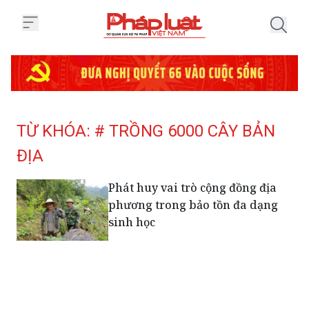
Trang chủ Tag
TỪ KHÓA: # TRỒNG 6000 CÂY BẢN
ĐỊA
Phát huy vai trò cộng đồng địa
phương trong bảo tồn đa dạng
sinh học